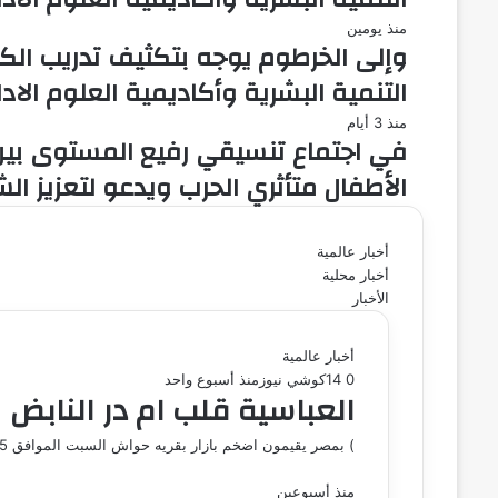
منذ يومين
وإلى الخرطوم يوجه بتكثيف تدريب الكوا
التنمية البشرية وأكاديمية العلوم الادا
منذ 3 أيام
في اجتماع تنسيقي رفيع المستوى بين ا
الأطفال متأثري الحرب ويدعو لتعزيز ا
أخبار عالمية
أخبار محلية
الأخبار
أخبار عالمية
0
14
كوشي نيوز
منذ أسبوع واحد
العباسية قلب ام در النابض
) بمصر يقيمون اضخم بازار بقريه حواش السبت الموافق 25يوليو بقريه حواش باللبيني فيصل (بازار العباسيه) وهو من باكوره انشطه جمعيه ابناء العباسيه بمصر وكان…
منذ أسبوعين