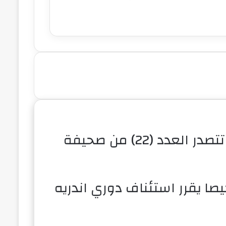
التحول الرقمي وإنجازات “الجزيرة” تتصدر العدد (22) من صحيفة
يصا يقرر استئناف دوري اندريه