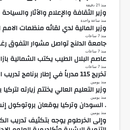
منذ 21 دقيقة
وزير الثقافة والإعلام والآثار والسيا
منذ ساعة واحدة
وزير المالية لدي لقائه منظمات الامم ا
منذ 7 ساعات
جامعة الدلنج تواصل مشوار التفوق رغم
منذ 7 ساعات
عاصم البلال الطيب يكتب الشمالية بازا
منذ 7 ساعات
تخريج 115 مدرباً في إطار برنامج تدريب المدربين بمحلية جبل أولياء
منذ يومين
وزير التعليم العالي يختتم زيارته لترك
منذ يومين
. السودان وتركيا يوقعان بروتوكول إنشاء الجام
منذ يومين
وإلى الخرطوم يوجه بتكثيف تدريب الكوا
التنمية البشرية وأكاديمية العلوم الادا