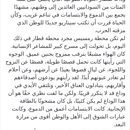
المئات من السودانيين العائدين إلى وطنهم، مشهدًا
يجمع بين الدموع والابتسامات في تناغم غريب، وكأن
الحياة قررت أن تكتب سيناريو جديدًا للوطن الذي
مزقته الحرب.
لم تكن محطة رمسيس مجرد محطة قطار في ذلك
اليوم، بل تحولت إلى مسرح كبير للمشاعر الإنسانية.
كان الهواء مشبعًا بترقب ممزوج بحنين عميق. الوجوه
التي رأيتها كانت تحمل قصصًا طويلة، قصصًا عن النزوح
واللجوء، عن ليالٍ قضوها بعيدًا عن أرضهم، وعن أحلام
لم تغادر عيونهم أبدًا. لقد رأيتهم يودعون أصدقاءهم
وأقاربهم، يتبادلون العناق الأخير، وتلتقي الأيدي في
وداع قد لا يتكرر قريبًا. ولكن ما لفت نظري حقًا هو أن
هذا الوداع لم يكن كئيبًا، بل كان مشحونًا بالطاقة
الإيجابية. كانت الابتسامات أعمق من الدموع، وكانت
عبارات الشوق إلى الأهل والوطن أقوى من مرارة
البعد.