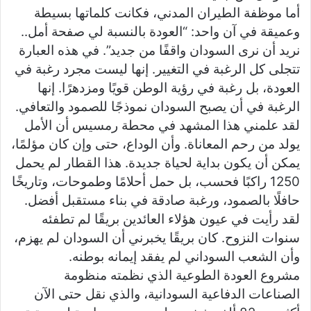
أما موظفة الطيران المدني، فكانت كلماتها بسيطة
وعميقة في آن واحد: “العودة بالنسبة لي صفحة أمل..
نريد أن نرى السودان واقفًا من جديد”. في هذه العبارة
تتجلى كل الرغبة في التغيير. إنها ليست مجرد رغبة في
العودة، بل رغبة في رؤية الوطن قويًا ومزدهرًا. إنها
الرغبة في أن يصبح السودان نموذجًا للصمود والتعافي.
لقد علمني هذا المشهد في محطة رمسيس أن الأمل
يولد من رحم المعاناة. وأن الوداع، حتى وإن كان مؤلمًا،
يمكن أن يكون بداية لحياة جديدة. هذا القطار لم يحمل
1250 راكبًا فحسب، بل حمل أحلامًا وطموحات، وتاريخًا
حافلًا بالصمود، ورغبة صادقة في بناء مستقبل أفضل.
لقد رأيت في عيون هؤلاء العائدين بريقًا لم تطفئه
سنوات النزوح. كان بريقًا يخبرني أن السودان لم يهزم،
وأن الشعب السوداني لم يفقد إيمانه بوطنه.
مشروع العودة الطوعية الذي نظمته منظومة
الصناعات الدفاعية السودانية، والذي نقل حتى الآن