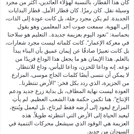
كان هذا القطار، بالنسبة لهؤلاء العائدين، أكثر من مجرد
وسيلة نقل. كان رمزًا. كان قطار الأمل. قطار البدايات
الجديدة. لم يكن مجرد رحلة، بل كانت عودة إلى الذات،
إلى الهوية. سمعت صوت أحد المعلمين وهو يقول
بحماسة: “نعود اليوم بعزيمة جديدة.. التعليم هو سلاحنا
في معركة الإعمار”. كانت كلماته ليست مجرد شعارات،
بل كانت تعبيرًا صادقًا عن إيمان عميق بأن البناء يبدأ
بالعلم. هذا الإيمان هو ما يجعل هذا الوداع فريدًا من
نوعه. إنه وداعا للحزن، وداعا لليأس، وداع للانتظار.
لا يمكن أن ننسى أيضًا كلمات الحاج موسى، المزارع
من الجزيرة، الذي ردد بكل فخر: “الأرض تنتظرنا..
العودة ليست نهاية المطاف، بل بداية زرع جديد ودعم
الإنتاج”. هنا تكمن حكمة هذا الشعب العظيم. لم يأتِ
المزارع ليعود إلى أرضه فقط ليرتاح، بل ليعمل ويُنتج،
ليعيد الحياة إلى الأرض التي انتظرته طويلاً. هذه
العزيمة هي الوقود الذي سيشعل محركات التنمية في
السودان من جديد.