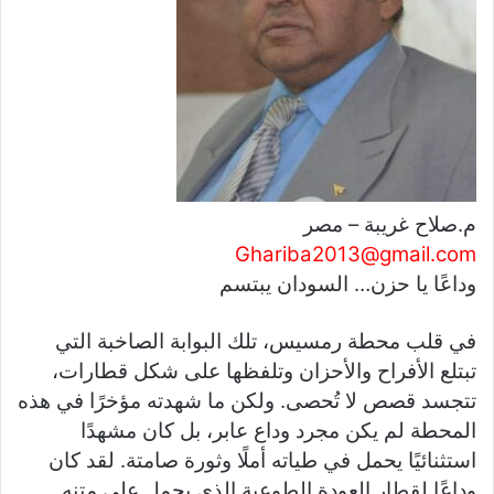
د
ا
إ
ل
ك
ت
ر
و
م.صلاح غريبة – مصر
ن
Ghariba2013@gmail.com
ي
وداعًا يا حزن… السودان يبتسم
ا
في قلب محطة رمسيس، تلك البوابة الصاخبة التي
تبتلع الأفراح والأحزان وتلفظها على شكل قطارات،
تتجسد قصص لا تُحصى. ولكن ما شهدته مؤخرًا في هذه
المحطة لم يكن مجرد وداع عابر، بل كان مشهدًا
استثنائيًا يحمل في طياته أملًا وثورة صامتة. لقد كان
وداعًا لقطار العودة الطوعية الذي يحمل على متنه