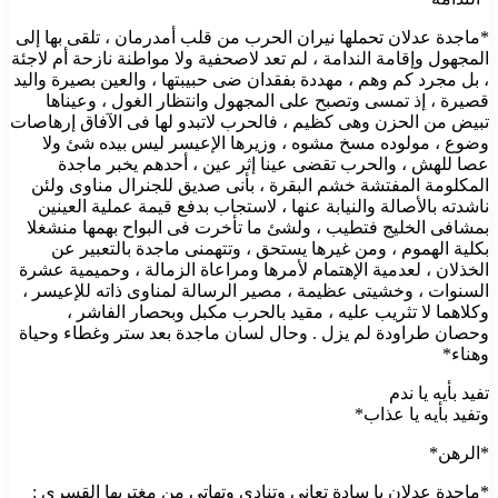
*ماجدة عدلان تحملها نيران الحرب من قلب أمدرمان ، تلقى بها إلى
المجهول وإقامة الندامة ، لم تعد لاصحفية ولا مواطنة نازحة أم لاجئة
، بل مجرد كم وهم ، مهددة بفقدان ضى حبيبتها ، والعين بصيرة واليد
قصيرة ، إذ تمسى وتصبح على المجهول وانتظار الغول ، وعيناها
تبيض من الحزن وهى كظيم ، فالحرب لاتبدو لها فى الآفاق إرهاصات
وضوع ، مولوده مسخ مشوه ، وزيرها الإعيسر ليس بيده شئ ولا
عصا للهش ، والحرب تقضى عينا إثر عين ، أحدهم يخبر ماجدة
المكلومة المفتشة خشم البقرة ، بأنى صديق للجنرال مناوى ولئن
ناشدته بالأصالة والنيابة عنها ، لاستجاب بدفع قيمة عملية العينين
بمشافى الخليج فتطيب ، ولشئ ما تأخرت فى البواح بهمها منشغلا
بكلية الهموم ، ومن غيرها يستحق ، وتتهمنى ماجدة بالتعبير عن
الخذلان ، لعدمية الإهتمام لأمرها ومراعاة الزمالة ، وحميمية عشرة
السنوات ، وخشيتى عظيمة ، مصير الرسالة لمناوى ذاته للإعيسر ،
وكلاهما لا تثريب عليه ، مقيد بالحرب مكبل وبحصار الفاشر ،
وحصان طراودة لم يزل . وحال لسان ماجدة بعد ستر وغطاء وحياة
وهناء*
تفيد بأيه يا ندم
وتفيد بأيه يا عذاب*
*الرهن*
*ماجدة عدلان يا سادة تعانى وتنادى وتهاتى من مغتربها القسرى :