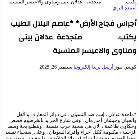
يكتب. متجدعة عدلان بينى ومناوى والاعيسر المنسية
أعمدة الرأي
أجراس فجاج الأرض* *عاصم البلال الطيب
يكتب. متجدعة عدلان بينى
ومناوى والاعيسر المنسية
كوشي نيوز
أرسل بريدا إلكترونيا
سبتمبر 26, 2025
*ماجدة عدلان ، إسم ضد النسيان ، فى دوائر المعارف والأهل
والحبان وحيشان أمدرمان ، وفى شارع الجرايد بالخرطوم قصص
وحكاوى طاعمة ، الآن هى ضحية حرب منسية ، وبتطلع بحة وسط
الزحمة ، مكلومة ككل أجزاء وأفراد السودان ، وعلى إستحياء تمشى
بهمها العظيم مهيضة الجناح فى بلاد الخلايجة ، ملقية حرب وطريدة