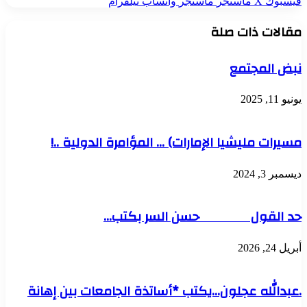
فيسبوك
‫X
ماسنجر
ماسنجر
واتساب
تيلقرام
مقالات ذات صلة
نبض المجتمع
يونيو 11, 2025
مسيرات مليشيا الإمارات) … المؤامرة الدولية ..!
ديسمبر 3, 2024
حد القول حسن السر بكتب…
أبريل 24, 2026
.عبدالله عجلون…يكتب *أساتذة الجامعات بين إهانة