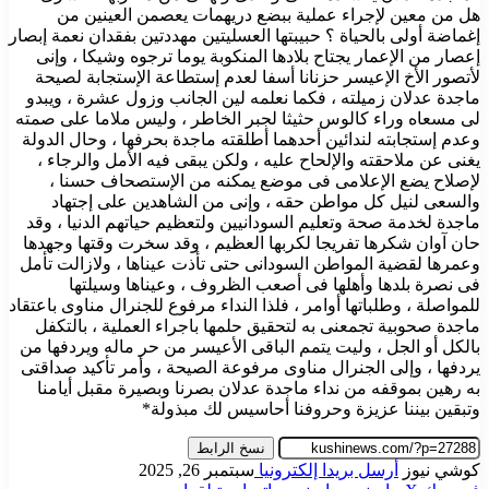
هل من معين لإجراء عملية ببضع دريهمات يعصمن العينين من
إغماضة أولى بالحياة ؟ حبيبتها العسليتين مهددتين بفقدان نعمة إبصار
إعصار من الإعمار يجتاح بلادها المنكوبة يوما ترجوه وشيكا ، وإنى
لأتصور الأخ الإعيسر حزنانا أسفا لعدم إستطاعة الإستجابة لصيحة
ماجدة عدلان زميلته ، فكما نعلمه لين الجانب وزول عشرة ، ويبدو
لى مسعاه وراء كالوس حثيثا لجبر الخاطر ، وليس ملاما على صمته
وعدم إستجابته لندائين أحدهما أطلقته ماجدة بحرفها ، وحال الدولة
يغنى عن ملاحقته والإلحاح عليه ، ولكن يبقى فيه الأمل والرجاء ،
لإصلاح يضع الإعلامى فى موضع يمكنه من الإستصحاف حسنا ،
والسعى لنيل كل مواطن حقه ، وإنى من الشاهدين على إجتهاد
ماجدة لخدمة صحة وتعليم السودانيين ولتعظيم حياتهم الدنيا ، وقد
حان آوان شكرها تفريجا لكربها العظيم ، وقد سخرت وقتها وجهدها
وعمرها لقضية المواطن السودانى حتى تأذت عيناها ، ولازالت تأمل
فى نصرة بلدها وأهلها فى أصعب الظروف ، وعيناها وسيلتها
للمواصلة ، وطلباتها أوامر ، فلذا النداء مرفوع للجنرال مناوى باعتقاد
ماجدة صحوبية تجمعنى به لتحقيق حلمها باجراء العملية ، بالتكفل
بالكل أو الجل ، وليت يتمم الباقى الأعيسر من حر ماله ويردفها من
يردفها ، وإلى الجنرال مناوى مرفوعة الصيحة ، وأمر تأكيد صداقتى
به رهين بموقفه من نداء ماجدة عدلان بصرنا وبصيرة مقبل أيامنا
وتبقين بيننا عزيزة وحروفنا أحاسيس لك مبذولة*
نسخ الرابط
كوشي نيوز
أرسل بريدا إلكترونيا
سبتمبر 26, 2025