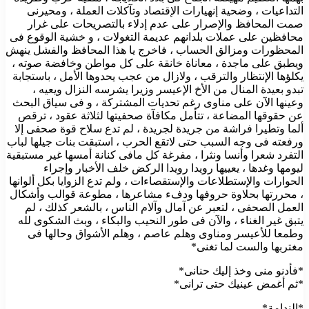
التداعيات ، وضحية إنهيارات الإقتصاد وتآكلات العملة ، ومحيرنى
صمت المحافظ والإصرار على عدم إدلاء بالتصريحات على غرار
محافظين على عملات بلدانهم عديمة التغولات ، و خشية الوقوع فى
المحظورات ومزالق الحساب ، فاخرج يا هذا المحافظ والفشل ينهش
ويطبق على ماجدة ، معاناة خانقة على كل مواطن وخافضة صوته ،
يكلؤها الإنتظار والترقب ، ولازال من عجب يحدوها الأمل ، باستجابة
تبدو بعيدة المنال من الأخ الإعيسر وزيرا يشرسه النزال ويعيه ،
وعينها الآن على مناوى رغم تحديات المشتركة ، و فى سياق البحث
عن حقوقها المضاعة ، تتأمل مكافآة صحفيتها لثلاثة عقود ، ترقص
ألما وتطيرا فراشة من جريدة لجريدة ، لم تدع سلاح قوة صحفى إلا
ورفعته فى وجه السبب حتى لاتقع الحرب ، استبقت بنات جيلها لباب
التفرد شعرا وأنسا ونثرا ، مفرغة كل مافى كنانة أمسها غير مستبقية
ليومها وغدها ، يعييها رويدا رويدا الركض خلف الأخبار وإجراء
الحوارات والإستطلاعات والإستقصاءات ، ولم تدع الزوايا بكل ألوانها
، محررتها بحلاوة حروفها ودفء مشاعرها ، مطوعة قوالب وأشكال
العمل الصحفى ، لتعبر عن آمال وآلام الناس ، بالشعر كذلك ، لم
يتبق غير الغناء ، والآن فى طور النحيب والبكاء ، وبث الشكوى لله
وطمعا للأعيسر ومناوى وهلم عاصم ، وهلم الأشواق وحالها فى
مغتربها والست لما تغنى*
*فأدنو منى وخذ إليك حنانى*
*ثم أغمض عينيك حتى ترانى*
*الندامة*