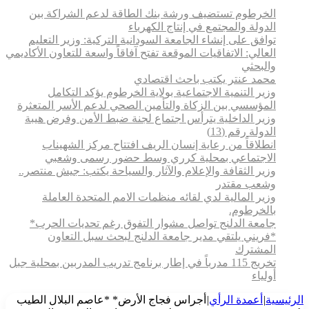
الخرطوم تستضيف ورشة بنك الطاقة لدعم الشراكة بين
الدولة والمجتمع في إنتاج الكهرباء
توافق على إنشاء الجامعة السودانية التركية: وزير التعليم
العالي: الاتفاقيات الموقعة تفتح آفاقاً واسعة للتعاون الأكاديمي
والبحثي
محمد عنتر يكتب باحث اقتصادي
وزير التنمية الاجتماعية بولاية الخرطوم يؤكد التكامل
المؤسسي بين الزكاة والتأمين الصحي لدعم الأسر المتعثرة
وزير الداخلية يترأس اجتماع لجنة ضبط الأمن وفرض هيبة
الدولة رقم (13)
انطلاقاً من رعاية إنسان الريف افتتاح مركز الشهيناب
الاجتماعي بمحلية كرري وسط حضور رسمى وشعبي
وزير الثقافة والإعلام والآثار والسياحة يكتب: جيش منتصر..
وشعب مقتدر
وزير المالية لدي لقائه منظمات الامم المتحدة العاملة
بالخرطوم.
جامعة الدلنج تواصل مشوار التفوق رغم تحديات الحرب*
*فريني يلتقي مدير جامعة الدلنج لبحث سبل التعاون
المشترك
تخريج 115 مدرباً في إطار برنامج تدريب المدربين بمحلية جبل
أولياء
الرئيسية
|
أعمدة الرأي
|
أجراس فجاج الأرض* *عاصم البلال الطيب