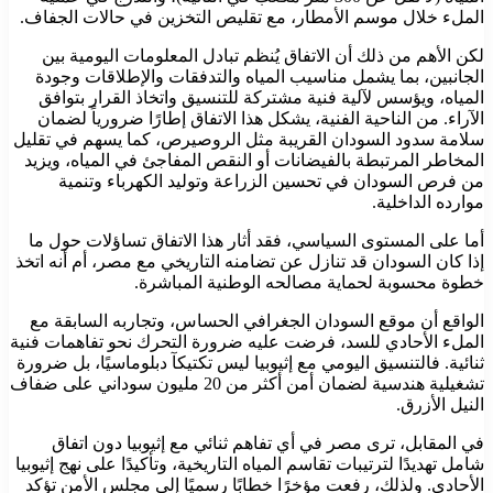
الملء خلال موسم الأمطار، مع تقليص التخزين في حالات الجفاف.
لكن الأهم من ذلك أن الاتفاق يُنظم تبادل المعلومات اليومية بين
الجانبين، بما يشمل مناسيب المياه والتدفقات والإطلاقات وجودة
المياه، ويؤسس لآلية فنية مشتركة للتنسيق واتخاذ القرار بتوافق
الآراء. من الناحية الفنية، يشكل هذا الاتفاق إطارًا ضرورياً لضمان
سلامة سدود السودان القريبة مثل الروصيرص، كما يسهم في تقليل
المخاطر المرتبطة بالفيضانات أو النقص المفاجئ في المياه، ويزيد
من فرص السودان في تحسين الزراعة وتوليد الكهرباء وتنمية
موارده الداخلية.
أما على المستوى السياسي، فقد أثار هذا الاتفاق تساؤلات حول ما
إذا كان السودان قد تنازل عن تضامنه التاريخي مع مصر، أم أنه اتخذ
خطوة محسوبة لحماية مصالحه الوطنية المباشرة.
الواقع أن موقع السودان الجغرافي الحساس، وتجاربه السابقة مع
الملء الأحادي للسد، فرضت عليه ضرورة التحرك نحو تفاهمات فنية
ثنائية. فالتنسيق اليومي مع إثيوبيا ليس تكتيكآ دبلوماسيًا، بل ضرورة
تشغيلية هندسية لضمان أمن أكثر من 20 مليون سوداني على ضفاف
النيل الأزرق.
في المقابل، ترى مصر في أي تفاهم ثنائي مع إثيوبيا دون اتفاق
شامل تهديدًا لترتيبات تقاسم المياه التاريخية، وتأكيدًا على نهج إثيوبيا
الأحادي. ولذلك، رفعت مؤخرًا خطابًا رسميًا إلى مجلس الأمن تؤكد