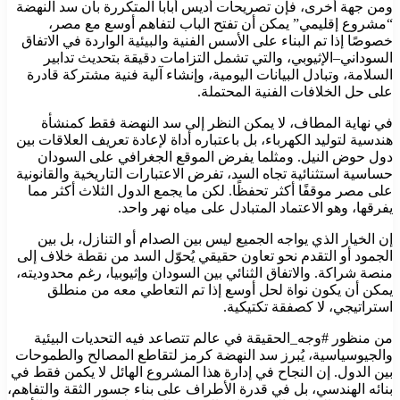
ومن جهة أخرى، فإن تصريحات أديس أبابا المتكررة بأن سد النهضة
“مشروع إقليمي” يمكن أن تفتح الباب لتفاهم أوسع مع مصر،
خصوصًا إذا تم البناء على الأسس الفنية والبيئية الواردة في الاتفاق
السوداني–الإثيوبي، والتي تشمل التزامات دقيقة بتحديث تدابير
السلامة، وتبادل البيانات اليومية، وإنشاء آلية فنية مشتركة قادرة
على حل الخلافات الفنية المحتملة.
في نهاية المطاف، لا يمكن النظر إلى سد النهضة فقط كمنشأة
هندسية لتوليد الكهرباء، بل باعتباره أداة لإعادة تعريف العلاقات بين
دول حوض النيل. ومثلما يفرض الموقع الجغرافي على السودان
حساسية استثنائية تجاه السد، تفرض الاعتبارات التاريخية والقانونية
على مصر موقفًا أكثر تحفظًا. لكن ما يجمع الدول الثلاث أكثر مما
يفرقها، وهو الاعتماد المتبادل على مياه نهر واحد.
إن الخيار الذي يواجه الجميع ليس بين الصدام أو التنازل، بل بين
الجمود أو التقدم نحو تعاون حقيقي يُحوّل السد من نقطة خلاف إلى
منصة شراكة. والاتفاق الثنائي بين السودان وإثيوبيا، رغم محدوديته،
يمكن أن يكون نواة لحل أوسع إذا تم التعاطي معه من منطلق
استراتيجي، لا كصفقة تكتيكية.
من منظور #وجه_الحقيقة في عالم تتصاعد فيه التحديات البيئية
والجيوسياسية، يُبرز سد النهضة كرمز لتقاطع المصالح والطموحات
بين الدول. إن النجاح في إدارة هذا المشروع الهائل لا يكمن فقط في
بنائه الهندسي، بل في قدرة الأطراف على بناء جسور الثقة والتفاهم،