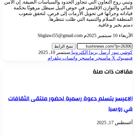
وتبني روح التعاون التي تتجاوز الحدود والسياسات الضيقة. إن الأمن
المائي والتوازن الإقليمي في حوض النيل سيظل مرهونًا بحكمة
قياداته وجرأتها في تحويل الأزمات إلى فرص، لتحقق شعوب
المنطقة السلام والتنمية التي ظلت تنتظرها.
دمتم بخير وعافية.
الأربعاء 10 سبتمبر 2025م Shglawi55@gmail.com
نسخ الرابط
كوشي نيوز
أرسل بريدا إلكترونيا
سبتمبر 10, 2025
فيسبوك
‫X
ماسنجر
ماسنجر
واتساب
تيلقرام
مقالات ذات صلة
الاعيسر يتسلم دعوة رسمية لحضور ملتقى الثقافات
في روسيا
أغسطس 17, 2025