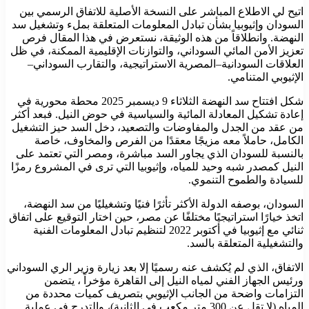
اتيح لي الاطلاع المباشر على النسخة الأصلية للاتفاق الرسمي بين
السودان وإثيوبيا بشأن تبادل المعلومات المتعلقة بملء وتشغيل سد
النهضة. وانطلاقاً من هذه الوثيقة، نستعرض في هذا المقال فرص
تعزيز الأمن المائي السوداني، والتوازنات الإقليمية الممكنة، في ظل
العلاقات السودانية–المصرية الاستراتيجية، والتقارب السوداني–
الإثيوبي المتنامي.
شكل افتتاح سد النهضة الثلاثاء 9 ديسمبر 2025 محطة محورية في
إعادة تشكيل المعادلة المائية والسياسية في حوض النيل. فبعد أكثر
من عقد من الجدل والمفاوضات والتصعيد، دخل السد حيز التشغيل
الكامل، حاملاً معه مزيجًا معقدًا من الفرص والمخاوف، خاصة
بالنسبة للسودان الذي يجاور السد مباشرة، ومصر التي تعتمد على
النيل كمصدر شبه وحيد للمياه، وإثيوبيا التي ترى في المشروع رمزًا
للسيادة والطموح التنموي.
السودان، بوصفه الدولة الأكثر تأثرًا فنيًا وتشغيليًا من سد النهضة،
اتخذ خيارًا استراتيجيًا مختلفًا عن مصر، حين اختار التوقيع على اتفاق
ثنائي مع إثيوبيا في أكتوبر 2022 لتنظيم تبادل المعلومات الفنية
والتشغيلية المتعلقة بالسد.
الاتفاق، الذي لم يُكشف عنه رسميًا إلا بعد زيارة وزير الري السوداني
ورئيس الجهاز الفني لمياه النيل إلى القاهرة مؤخراً ، يتضمن
التزامات واضحة من الجانب الإثيوبي بتصريف كميات محددة من
المياه (لا تقل عن 300 متر مكعب في الثانية)، والتدرج في عملية