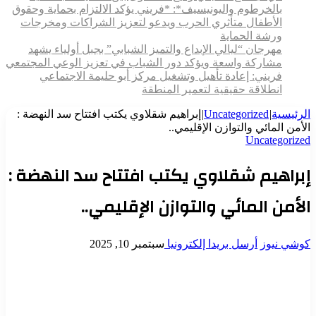
بالخرطوم واليونيسيف*: *​فريني يؤكد الالتزام بحماية وحقوق
الأطفال متأثري الحرب ويدعو لتعزيز الشراكات ومخرجات
ورشة الحماية
مهرجان “ليالي الإبداع والتميز الشبابي” بجبل أولياء يشهد
مشاركة واسعة ويؤكد دور الشباب في تعزيز الوعي المجتمعي
فريني: إعادة تأهيل وتشغيل مركز أبو حليمة الاجتماعي
انطلاقة حقيقية لتعمير المنطقة
الرئيسية
|
Uncategorized
|
إبراهيم شقلاوي يكتب افتتاح سد النهضة :
الأمن المائي والتوازن الإقليمي..
Uncategorized
إبراهيم شقلاوي يكتب افتتاح سد النهضة :
الأمن المائي والتوازن الإقليمي..
كوشي نيوز
أرسل بريدا إلكترونيا
سبتمبر 10, 2025