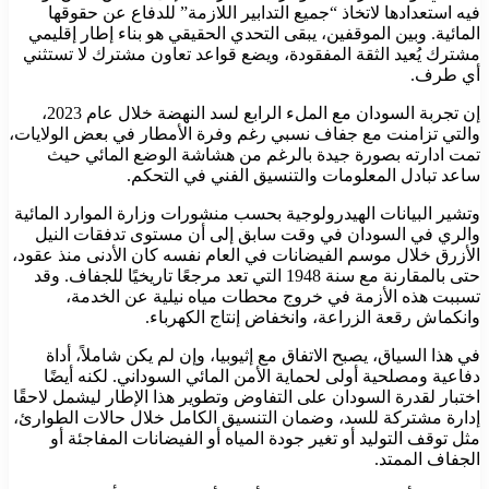
فيه استعدادها لاتخاذ “جميع التدابير اللازمة” للدفاع عن حقوقها
المائية. وبين الموقفين، يبقى التحدي الحقيقي هو بناء إطار إقليمي
مشترك يُعيد الثقة المفقودة، ويضع قواعد تعاون مشترك لا تستثني
أي طرف.
إن تجربة السودان مع الملء الرابع لسد النهضة خلال عام 2023،
والتي تزامنت مع جفاف نسبي رغم وفرة الأمطار في بعض الولايات،
تمت ادارته بصورة جيدة بالرغم من هشاشة الوضع المائي حيث
ساعد تبادل المعلومات والتنسيق الفني في التحكم.
وتشير البيانات الهيدرولوجية بحسب منشورات وزارة الموارد المائية
والري في السودان في وقت سابق إلى أن مستوى تدفقات النيل
الأزرق خلال موسم الفيضانات في العام نفسه كان الأدنى منذ عقود،
حتى بالمقارنة مع سنة 1948 التي تعد مرجعًا تاريخيًا للجفاف. وقد
تسببت هذه الأزمة في خروج محطات مياه نيلية عن الخدمة،
وانكماش رقعة الزراعة، وانخفاض إنتاج الكهرباء.
في هذا السياق، يصبح الاتفاق مع إثيوبيا، وإن لم يكن شاملاً، أداة
دفاعية ومصلحية أولى لحماية الأمن المائي السوداني. لكنه أيضًا
اختبار لقدرة السودان على التفاوض وتطوير هذا الإطار ليشمل لاحقًا
إدارة مشتركة للسد، وضمان التنسيق الكامل خلال حالات الطوارئ،
مثل توقف التوليد أو تغير جودة المياه أو الفيضانات المفاجئة أو
الجفاف الممتد.