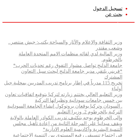
تسجيل الدخول
بحث عن
الجمعة, أغسطس 7 2026
أخبار عاجلة
وزير الثقافة والإعلام والآثار والسياحة يكتب: جيش منتصر..
وشعب مقتدر
وزير المالية لدي لقائه منظمات الامم المتحدة العاملة
بالخرطوم.
جامعة الدلنج تواصل مشوار التفوق رغم تحديات الحرب*
*فريني يلتقي مدير جامعة الدلنج لبحث سبل التعاون
المشترك
تخريج 115 مدرباً في إطار برنامج تدريب المدربين بمحلية جبل
أولياء
وزير التعليم العالي يختتم زيارته لتركيا بتوقيع اتفاقيات تعاون
بين خمس جامعات سودانية ونظيراتها التركية
. السودان وتركيا يوقعان بروتوكول إنشاء الجامعة السودانية
التركية بالخرطوم 2. وزيرا التعليم
وإلى الخرطوم يوجه بتكثيف تدريب الكوادر العاملة بالولاية
ويقف ميدانياً على المرحلة الثانية من إعادة تأهيل مجلس
التنمية البشرية وأكاديمية العلوم الادارية*
في اجتماع تنسيقي رفيع المستوى بين التنمية الاجتماعية