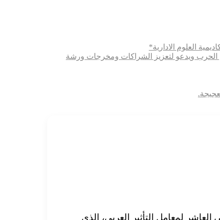
ديمية العلوم الادارية*
ثري الحرب ويدعو لتعزيز الشراكات ومخرجات ورشة
عجيجة.
 لعام 2025، وذلك على هامش المؤتمر الدولي العاشر لمعامل التأثير العربي، الذي