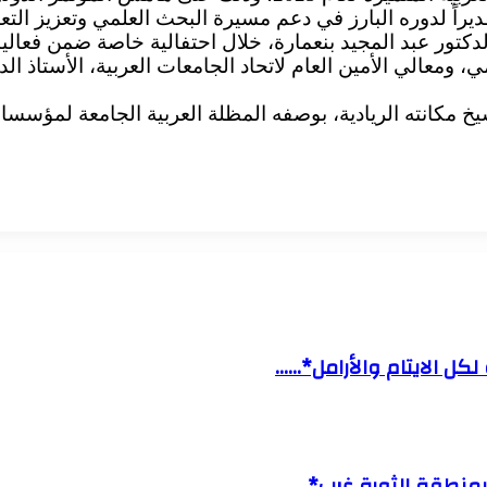
قديراً لدوره البارز في دعم مسيرة البحث العلمي وتعزيز ال
تاذ الدكتور عبد المجيد بنعمارة، خلال احتفالية خاصة ضمن فع
لمي، ومعالي الأمين العام لاتحاد الجامعات العربية، الأستا
خ مكانته الريادية، بوصفه المظلة العربية الجامعة لمؤسسا
لكل الايتام والأرامل*……
 بمنطقة الثورة غرب*