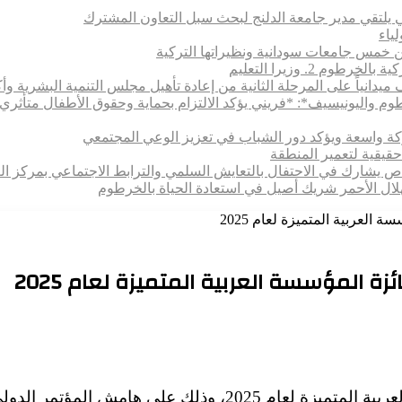
 يلتقي مدير جامعة الدلنج لبحث سبل التعاون المشترك
 بين خمس جامعات سودانية ونظيراتها التركية
 2. وزيرا التعليم
يدانياً على المرحلة الثانية من إعادة تأهيل مجلس التنمية البشرية وأكا
رطوم واليونيسيف*: *​فريني يؤكد الالتزام بحماية وحقوق الأطفال متأ
اركة واسعة ويؤكد دور الشباب في تعزيز الوعي المجتمعي
حقيقية لتعمير المنطقة
خاص يشارك في الاحتفال بالتعايش السلمي والترابط الاجتماعي بمركز ال
هلال الأحمر شريك أصيل في استعادة الحياة بالخرطوم
العربية المتميزة لعام 2025
ة المؤسسة العربية المتميزة لعام 2025
فاز اتحاد مجالس البحث العلمي العربية بجائزة المؤسسة العربية المتميزة