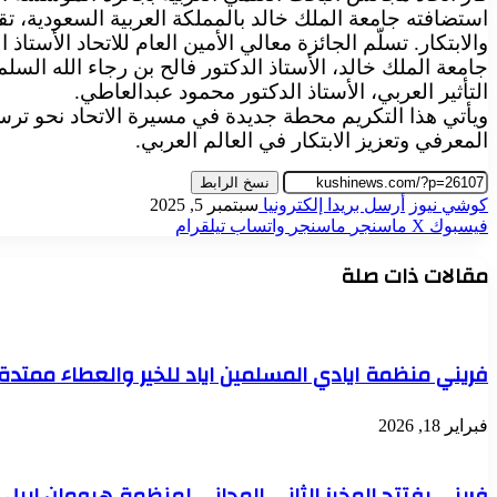
استضافته جامعة الملك خالد بالمملكة العربية السعودية، ت
والابتكار. تسلّم الجائزة معالي الأمين العام للاتحاد الأس
جامعة الملك خالد، الأستاذ الدكتور فالح بن رجاء الله الس
التأثير العربي، الأستاذ الدكتور محمود عبدالعاطي.
ويأتي هذا التكريم محطة جديدة في مسيرة الاتحاد نحو ترسي
المعرفي وتعزيز الابتكار في العالم العربي.
نسخ الرابط
كوشي نيوز
أرسل بريدا إلكترونيا
سبتمبر 5, 2025
فيسبوك
‫X
ماسنجر
ماسنجر
واتساب
تيلقرام
مقالات ذات صلة
فريني منظمة ايادي المسلمين اياد للخير والعطاء ممتدة 
فبراير 18, 2026
فريني يفتتح المخبز الثاني المجاني لمنظمة هيومان ابيل