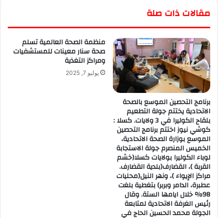
مقالات ذات صلة
منظمة الصحة العالمية تسلم
صحة سنار معينات للمستشفيات
ومراكز التغذية
يوليو 7, 2025
برنامج التحصين الموسع بالصحة
الاتحادية يختتم جولة التطعيم
بلقاح الكوليرا في 3 ولايات. كسلا :
كوشي نيوز اختتم برنامج التحصين
الموسع بوزارة الصحة الاتحادية،
الخميس المنصرم جولة الاستجابة
لوباء الكوليرا بولايات كسلا(خشم
القربة )، القضارف(بلدية القضارف.
مراكز الإيواء )، ونهر النيل(محليات
عطبرة، الدامر وبربر) بتغطية بلغت
98٪ خلال ايامها الستة. وقال
رئيس الغرفة الاتحادية لمتابعة
الجولة محمد الحسين الحاج في