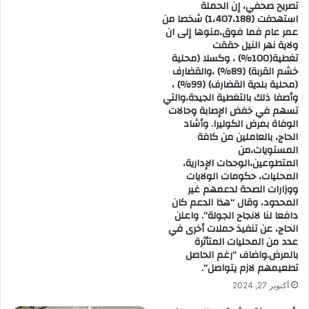
تصريح صحفي، إن الحملة
استهدفت (1،407،188) شخصا من
عمر عام فما فوق،منوها إلى ان
ولاية نهر النيل حققت
تغطية(100٪) ، وكسلا (محلية
خشم القربة) (89٪) ،والقضارف
(محلية بلدية القضارف) (99٪) ،
وأصفا ذلك بالتغطية الجيدة،والتي
تسهم في خفض الإصابة وحالات
الوفاة بمرض الكوليرا. وأشاد
الحاج، بالعاملين من كافة
المستويات،من
المتطوعين،الوحدات الإدارية،
المحليات، حكومات الولايات
ووزارات الصحة لدعمهم غير
المحدود، وقال “هذا الدعم كان
دافعا لنا لانجاح الجولة”. واعلن
الحاج، عن تنفيذ حملات أخرى في
عدد من المحليات المتأثرة
بالمرض.واضاف “رغم الحاصل
تطعيمهم لازم يتواصل”.
أكتوبر 27, 2024