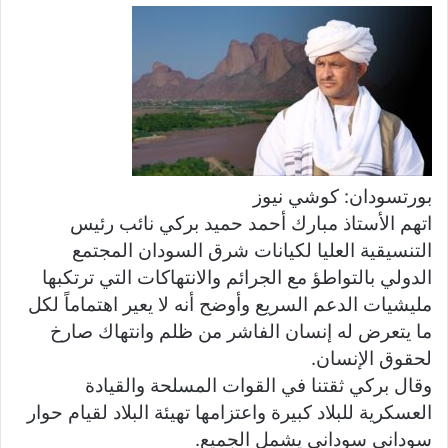
س
ل
ب
ر
ي
د
ا
إ
بورتسودان: كوشي نيوز
ل
اتهم الأستاذ مبارك أحمد حميد بركي نائب رئيس
ك
التنسيقية العليا لكيانات شرق السودان المجتمع
ت
الدولي بالتواطؤ مع الجرائم والانتهاكات التي ترتكبها
ر
مليشيات الدعم السريع وأوضح أنه لا يعير اهتماماً لكل
و
ما يتعرض له إنسان الفاشر من ظلم وانتهاك صارخ
ن
لحقوق الإنسان.
ي
ا
وقال بركي ثقتنا في القوات المسلحة والقيادة
العسكرية للبلاد كبيرة واعتزامها تهيئة البلاد لقيام حوار
سوداني سوداني يشمل الجميع.