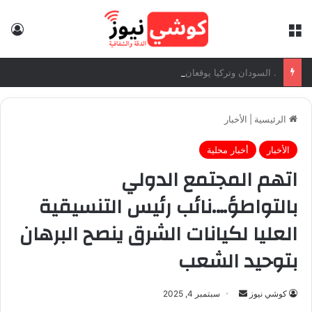
القائمة
تس
. السودان وتركيا يوقعان بروتوكول إنشاء الجامعة السودانية التركية بالخرطوم 2. وزيرا التعليم
الرئيسية
|
الأخبار
الأخبار
أخبار محلية
اتهم المجتمع الدولي
بالتواطؤ….نائب رئيس التنسيقية
العليا لكيانات الشرق ينصح البرهان
بتوحيد الشعب
كوشي نيوز
أ
سبتمبر 4, 2025
ر