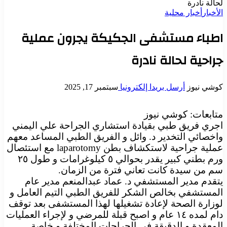
لحالة نادرة
الأخبار
أخبار محلية
اطباء مستشفى الجكيكة يجرون عملية
جراحية لحالة نادرة
كوشي نيوز
أرسل بريدا إلكترونيا
سبتمبر 17, 2025
متابعات: كوشي نيوز
اجري فريق طبي بقيادة استشاري الجراحة علي اليمني
واخصائي التخدير د. وائل و الفريق الطبي المساعد معهم
عملية جراحية لاستكشاف بطن laparotomy مع استئصال
ورم بطني كبير يقدر بحوالي ٥ كيلوغرامات و طول ٢٥
سم من سيدة كانت تعاني فترة من الزمان.
يتقدم مدير المستشفي د. عماد عبدالمنعم مدير عام
المستشفي بخالص الشكر للفريق الطبي التيم العامل و
لوزارة الصحة لإعادة تشغيلها لهذا المستشفى بعد توقف
دام لمده ١٤ عام و اصبح قبلة للمرضي و لإجراء العمليات
المعقدة و الدقيقة في الجراحات المختلفة و خاصة