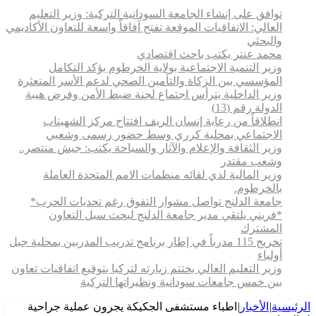
توافق على إنشاء الجامعة السودانية التركية: وزير التعليم
العالي: الاتفاقيات الموقعة تفتح آفاقاً واسعة للتعاون الأكاديمي
والبحثي
محمد عنتر يكتب باحث اقتصادي
وزير التنمية الاجتماعية بولاية الخرطوم يؤكد التكامل
المؤسسي بين الزكاة والتأمين الصحي لدعم الأسر المتعثرة
وزير الداخلية يترأس اجتماع لجنة ضبط الأمن وفرض هيبة
الدولة رقم (13)
انطلاقاً من رعاية إنسان الريف افتتاح مركز الشهيناب
الاجتماعي بمحلية كرري وسط حضور رسمى وشعبي
وزير الثقافة والإعلام والآثار والسياحة يكتب: جيش منتصر..
وشعب مقتدر
وزير المالية لدي لقائه منظمات الامم المتحدة العاملة
بالخرطوم.
جامعة الدلنج تواصل مشوار التفوق رغم تحديات الحرب*
*فريني يلتقي مدير جامعة الدلنج لبحث سبل التعاون
المشترك
تخريج 115 مدرباً في إطار برنامج تدريب المدربين بمحلية جبل
أولياء
وزير التعليم العالي يختتم زيارته لتركيا بتوقيع اتفاقيات تعاون
بين خمس جامعات سودانية ونظيراتها التركية
الرئيسية
|
الأخبار
|
اطباء مستشفى الجكيكة يجرون عملية جراحية