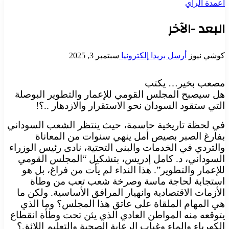
أعمدة الرأي
البعد -الآخر
كوشي نيوز
أرسل بريدا إلكترونيا
سبتمبر 3, 2025
مصعب بخير… يكتب
هل سيصبح المجلس القومي للإعمار والتطوير البوصلة
التي ستقود السودان نحو الاستقرار والازدهار ..؟!
في لحظة تاريخية حاسمة، حيث ينتظر الشعب السوداني
بفارغ الصبر بصيص أمل ينهي سنوات من المعاناة
والتردي في الخدمات والبنى التحتية، نادى رئيس الوزراء
السوداني، د. كامل إدريس، بتشكيل “المجلس القومي
للإعمار والتطوير”. هذا النداء لم يأت من فراغ، بل هو
استجابة لحاجة ماسة وصرخة شعب تعب من وطأة
الأزمات الاقتصادية وانهيار المرافق الأساسية. ولكن ما
هي المهام الملقاة على عاتق هذا المجلس؟ وما الذي
يتوقعه منه المواطن العادي الذي يئن تحت وطأة انقطاع
الكهرباء والماء وغياب الرعاية الصحية والتعليم اللائق؟