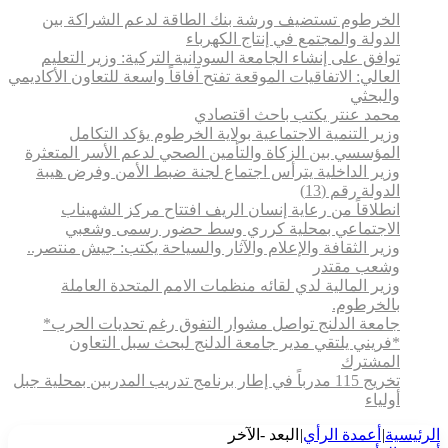
الخرطوم تستضيف ورشة بنك الطاقة لدعم الشراكة بين
الدولة والمجتمع في إنتاج الكهرباء
توافق على إنشاء الجامعة السودانية التركية: وزير التعليم
العالي: الاتفاقيات الموقعة تفتح آفاقاً واسعة للتعاون الأكاديمي
والبحثي
محمد عنتر يكتب باحث اقتصادي
وزير التنمية الاجتماعية بولاية الخرطوم يؤكد التكامل
المؤسسي بين الزكاة والتأمين الصحي لدعم الأسر المتعثرة
وزير الداخلية يترأس اجتماع لجنة ضبط الأمن وفرض هيبة
الدولة رقم (13)
انطلاقاً من رعاية إنسان الريف افتتاح مركز الشهيناب
الاجتماعي بمحلية كرري وسط حضور رسمى وشعبي
وزير الثقافة والإعلام والآثار والسياحة يكتب: جيش منتصر..
وشعب مقتدر
وزير المالية لدي لقائه منظمات الامم المتحدة العاملة
بالخرطوم.
جامعة الدلنج تواصل مشوار التفوق رغم تحديات الحرب*
*فريني يلتقي مدير جامعة الدلنج لبحث سبل التعاون
المشترك
تخريج 115 مدرباً في إطار برنامج تدريب المدربين بمحلية جبل
أولياء
الرئيسية
|
أعمدة الرأي
|
البعد -الآخر