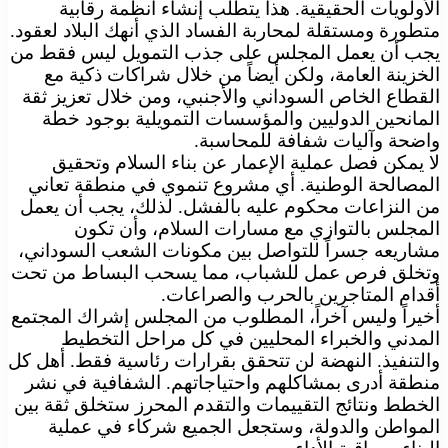
الأولويات الحقيقية. هذا يتطلب إنشاء أنظمة رقابية
متطورة ومستقلة لمحاربة الفساد الذي أنهك البلاد لعقود.
يجب أن يعمل المجلس على جذب التمويل ليس فقط من
الخزينة العامة، ولكن أيضاً من خلال شراكات ذكية مع
القطاع الخاص السوداني والأجنبي، ومن خلال تعزيز ثقة
المانحين الدوليين والمؤسسات التمويلية بوجود خطة
واضحة وآليات شفافة للمحاسبة.
لا يمكن فصل عملية الإعمار عن بناء السلام وتحقيق
المصالحة الوطنية. أي مشروع تنموي في منطقة تعاني
من النزاعات محكوم عليه بالفشل. لذلك، يجب أن يعمل
المجلس بالتوازي مع مسارات السلام، وأن تكون
مشاريعه جسراً للتواصل بين مكونات الشعب السوداني،
وتخلق فرص عمل للشباب، مما يسحب البساط من تحت
أقدام المتاجرين بالحرب والصراعات.
أخيراً وليس آخراً، المطلوب من المجلس إشراك المجتمع
المدني والخبراء المحليين في كل مراحل التخطيط
والتنفيذ. النهضة لن تتحقق بقرارات رئاسية فقط. أهل كل
منطقة أدرى بمشاكلهم واحتياجاتهم. الشفافية في نشر
الخطط ونتائج التقييمات والتقدم المحرز ستخلق ثقة بين
المواطن والدولة، وستجعل الجميع شركاء في عملية