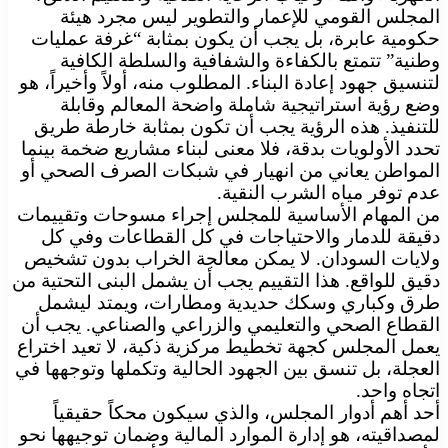
المجلس القومي للإعمار والتطوير ليس مجرد هيئة
حكومية عابرة، بل يجب أن يكون بمثابة “غرفة عمليات
وطنية” تتمتع بالكفاءة والشفافية والسلطة الكافية
لتنسيق جهود إعادة البناء. المطلوب منه، أولاً وأخيراً، هو
وضع رؤية استراتيجية شاملة واضحة المعالم وقابلة
للتنفيذ. هذه الرؤية يجب أن تكون بمثابة خارطة طريق
تحدد الأولويات بدقة، فلا معنى لبناء مشاريع ضخمة بينما
المواطن يعاني من انهيار في شبكات الصرف الصحي أو
عدم توفر مياه الشرب النقية.
من المهام الأساسية للمجلس إجراء مسوحات وتقييمات
دقيقة للدمار والاحتياجات في كل القطاعات وفي كل
ولايات السودان. لا يمكن معالجة الخراب بدون تشخيص
دقيق للواقع. هذا التقييم يجب أن يشمل البنى التحتية من
طرق وكباري وسكك حديدية ومطارات، ويمتد ليشمل
القطاع الصحي والتعليمي والزراعي والصناعي. يجب أن
يعمل المجلس كجهة تخطيط مركزية ذكية، لا تعيد اختراع
العجلة، بل تنسق بين الجهود الحالية وتكملها وتوجهها في
اتجاه واحد.
أحد أهم أدوار المجلس، والذي سيكون محكاً حقيقياً
لمصداقيته، هو إدارة الموارد المالية وضمان توجيهها نحو