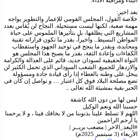
البناء ومراقبة الأداء.
بعد اخير:
خلاصة القول، المجلس القومي للإعمار والتطوير يواجه
مهمة صعبة، لكنها ليست مستحيلة. النجاح لن يُقاس بعدد
المشاريع التي يطلقها، بل بتأثيرها الملموس على حياة
المواطن البسيط.. واخيراً، بقدر ما تكون قراراته تقنية
ومحايدة، وبقدر ما ينجح في توحيد الجهود واستقطاب
الكفاءات وإعادة الثقة، بقدر ما يصبح هذا المجلس هو
النواة الحقيقية لسودان جديد، قائم على العدالة والكرامة
والازدهار للجميع. الشعب السوداني الذي تحمل الكثير لن
يبخل على وطنه بالعطاء إذا رأى قيادة جادة ومسؤولة
تضع مصلحة البلاد فوق كل اعتبار … و نواصل إن كان فى
الحبر بقية بمشيئة الله تعالى ..
ليس لها من دون الله كاشفة
حسبنا الله ونعم الوكيل
اللهم لا تسلط علينا بذنوبنا من لا يخافك فينا ، و لا يرحمنا
يا أرحم الراحمين
#البعد_الاخر | مصعب بريــر |
الأربعاء (3 سبتمبر 2025م)