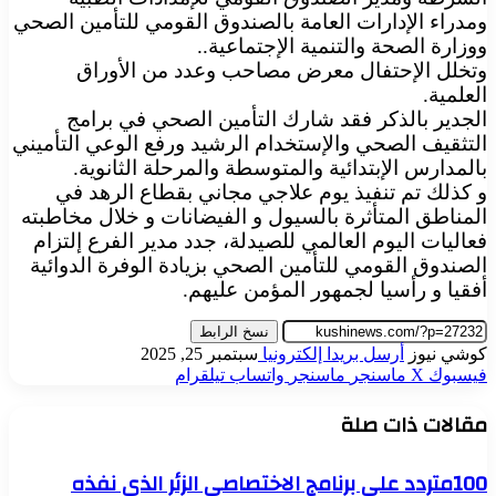
ومدراء الإدارات العامة بالصندوق القومي للتأمين الصحي
ووزارة الصحة والتنمية الإجتماعية..
وتخلل الإحتفال معرض مصاحب وعدد من الأوراق
العلمية.
الجدير بالذكر فقد شارك التأمين الصحي في برامج
التثقيف الصحي والإستخدام الرشيد ورفع الوعي التأميني
بالمدارس الإبتدائية والمتوسطة والمرحلة الثانوية.
و كذلك تم تنفيذ يوم علاجي مجاني بقطاع الرهد في
المناطق المتأثرة بالسيول و الفيضانات و خلال مخاطبته
فعاليات اليوم العالمي للصيدلة، جدد مدير الفرع إلتزام
الصندوق القومي للتأمين الصحي بزيادة الوفرة الدوائية
أفقيا و رأسيا لجمهور المؤمن عليهم.
نسخ الرابط
كوشي نيوز
أرسل بريدا إلكترونيا
سبتمبر 25, 2025
فيسبوك
‫X
ماسنجر
ماسنجر
واتساب
تيلقرام
مقالات ذات صلة
100متردد على برنامج الاختصاصي الزئر الذى نفذه