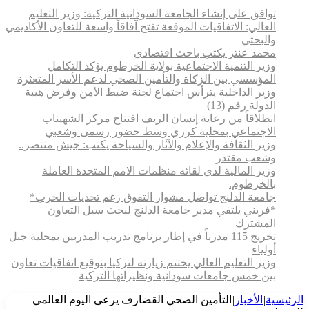
توافق على إنشاء الجامعة السودانية التركية: وزير التعليم
العالي: الاتفاقيات الموقعة تفتح آفاقاً واسعة للتعاون الأكاديمي
والبحثي
محمد عنتر يكتب باحث اقتصادي
وزير التنمية الاجتماعية بولاية الخرطوم يؤكد التكامل
المؤسسي بين الزكاة والتأمين الصحي لدعم الأسر المتعثرة
وزير الداخلية يترأس اجتماع لجنة ضبط الأمن وفرض هيبة
الدولة رقم (13)
انطلاقاً من رعاية إنسان الريف افتتاح مركز الشهيناب
الاجتماعي بمحلية كرري وسط حضور رسمى وشعبي
وزير الثقافة والإعلام والآثار والسياحة يكتب: جيش منتصر..
وشعب مقتدر
وزير المالية لدي لقائه منظمات الامم المتحدة العاملة
بالخرطوم.
جامعة الدلنج تواصل مشوار التفوق رغم تحديات الحرب*
*فريني يلتقي مدير جامعة الدلنج لبحث سبل التعاون
المشترك
تخريج 115 مدرباً في إطار برنامج تدريب المدربين بمحلية جبل
أولياء
وزير التعليم العالي يختتم زيارته لتركيا بتوقيع اتفاقيات تعاون
بين خمس جامعات سودانية ونظيراتها التركية
الرئيسية
|
الأخبار
|
التأمين الصحي القضارف يرعى اليوم العالمي