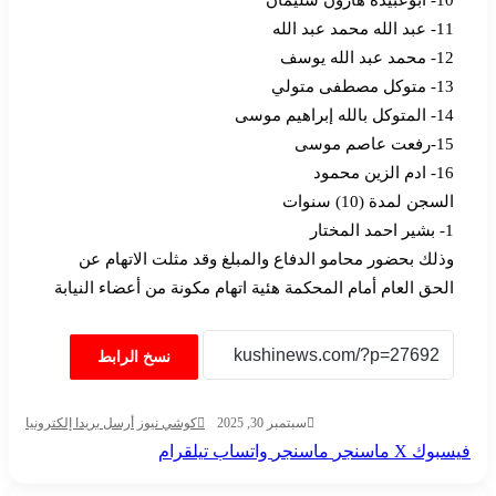
10- أبوعبيدة هارون سليمان
11- عبد الله محمد عبد الله
12- محمد عبد الله يوسف
13- متوكل مصطفى متولي
14- المتوكل بالله إبراهيم موسى
15-رفعت عاصم موسى
16- ادم الزين محمود
السجن لمدة (10) سنوات
1- بشير احمد المختار
وذلك بحضور محامو الدفاع والمبلغ وقد مثلت الاتهام عن
الحق العام أمام المحكمة هئية اتهام مكونة من أعضاء النيابة
نسخ الرابط
سبتمبر 30, 2025
كوشي نيوز
أرسل بريدا إلكترونيا
فيسبوك
‫X
ماسنجر
ماسنجر
واتساب
تيلقرام