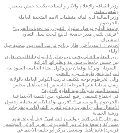
وزير الثقافة والإعلام والآثار والسياحة يكتب: جيش منتصر..
وشعب مقتدر
وزير المالية لدي لقائه منظمات الامم المتحدة العاملة
بالخرطوم.
جامعة الدلنج تواصل مشوار التفوق رغم تحديات الحرب*
*فريني يلتقي مدير جامعة الدلنج لبحث سبل التعاون
المشترك
تخريج 115 مدرباً في إطار برنامج تدريب المدربين بمحلية جبل
أولياء
وزير التعليم العالي يختتم زيارته لتركيا بتوقيع اتفاقيات تعاون
بين خمس جامعات سودانية ونظيراتها التركية
. السودان وتركيا يوقعان بروتوكول إنشاء الجامعة السودانية
التركية بالخرطوم 2. وزيرا التعليم
وإلى الخرطوم يوجه بتكثيف تدريب الكوادر العاملة بالولاية
ويقف ميدانياً على المرحلة الثانية من إعادة تأهيل مجلس
التنمية البشرية وأكاديمية العلوم الادارية*
في اجتماع تنسيقي رفيع المستوى بين التنمية الاجتماعية
بالخرطوم واليونيسيف*: *​فريني يؤكد الالتزام بحماية وحقوق
الأطفال متأثري الحرب ويدعو لتعزيز الشراكات ومخرجات
ورشة الحماية
مهرجان “ليالي الإبداع والتميز الشبابي” بجبل أولياء يشهد
مشاركة واسعة ويؤكد دور الشباب في تعزيز الوعي المجتمعي
فريني: إعادة تأهيل وتشغيل مركز أبو حليمة الاجتماعي