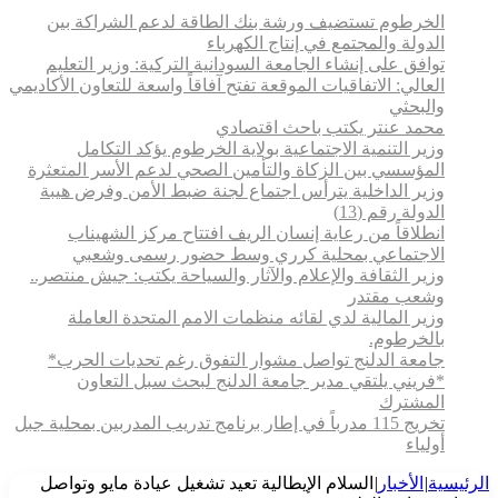
الخرطوم تستضيف ورشة بنك الطاقة لدعم الشراكة بين
الدولة والمجتمع في إنتاج الكهرباء
توافق على إنشاء الجامعة السودانية التركية: وزير التعليم
العالي: الاتفاقيات الموقعة تفتح آفاقاً واسعة للتعاون الأكاديمي
والبحثي
محمد عنتر يكتب باحث اقتصادي
وزير التنمية الاجتماعية بولاية الخرطوم يؤكد التكامل
المؤسسي بين الزكاة والتأمين الصحي لدعم الأسر المتعثرة
وزير الداخلية يترأس اجتماع لجنة ضبط الأمن وفرض هيبة
الدولة رقم (13)
انطلاقاً من رعاية إنسان الريف افتتاح مركز الشهيناب
الاجتماعي بمحلية كرري وسط حضور رسمى وشعبي
وزير الثقافة والإعلام والآثار والسياحة يكتب: جيش منتصر..
وشعب مقتدر
وزير المالية لدي لقائه منظمات الامم المتحدة العاملة
بالخرطوم.
جامعة الدلنج تواصل مشوار التفوق رغم تحديات الحرب*
*فريني يلتقي مدير جامعة الدلنج لبحث سبل التعاون
المشترك
تخريج 115 مدرباً في إطار برنامج تدريب المدربين بمحلية جبل
أولياء
الرئيسية
|
الأخبار
|
السلام الإيطالية تعيد تشغيل عيادة مايو وتواصل