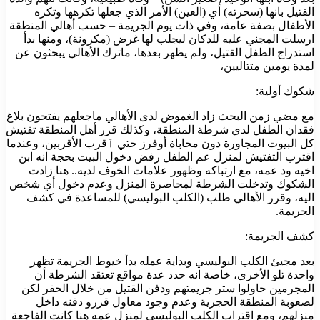
القتيل بانها (سحرته) أي (العين) الأمر الذي جعلها تكرهها وتكره
الأطفال بصفة عامة، وفي ذات يوم الجريمة – حسب أهالي المنطقة
ارسلت المجني عليه للدكان ليجلب لها غرض (مكرونة)، ومنها بدأ
استدراج الطفل القتيل، ولم يظهر بعدها، ماترك الأهالي يبحثون عن
لمدة يومين متتاليين،
شكوك أولية:
مع مضي زمن البحث زاد الغموض لدى الأهالي ماجعلهم يفتحون بلاغ
فقدان الطفل لدي شرطة المنطقة، وكذلك قرر أهل المنطقة تفتيش
كل البيوت المجاورة دون محاباة أوفرز حتي ٱقرب الأقربين، وعندما
اقترب التفتيش لمنزل عم الطفل رفض دخول البيت بحجة انه ابن
اخيه ود عمه، مع ارتباكه وظهور علامات الخوف لديه.. هنا زادت
الشكوك وتدخلت الشرطة لمحاصرة المنزل وعدم دخول أي شخص
اليه، وقرر الأهالي طلب (الكلب البوليسي) للمساعدة في كشف
الجريمة.
كشف الجريمة:
بعد مجيئ الكلب البوليسي وبداية عمله بدأ خيوط الجريمة تظهر
واحدة تلو الأخرى، خاصة انه حدد عدة مواقع تعتقد الشرطة أن
المجرمين حاولوا ستر جريمتهم ودفن القتيل من خلال الحفر لكن
لصعوبة المنطقة الحجرية وعدم وجود معاول قررو دفنه داخل
منزلهم، ومع اقتراب الكلب البوليسي لمنزل عمه هنا كانت الفاجعة