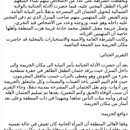
وتحفظت الشرطة على عدد من الاشخاص بينهم نساء جميعهم
اقرباء الطفل المجني عليه، فيما حضرت الادلة الجنائية بالولاية
الشمالية لتحويل الجثمان الى المشرحة بدنقلا بأمر النيابة العامة.
وتم القبض على المتهمين منهم صاحب المنزل الذي تم دفن المجني
عليه داخله وهو عمه، وزوجته وعدد من الأشخاص قيد التحري،
وتمثل جريمة مقتل الطفل محمد حادثة غريبة هزت المنطقة وأهلها
خاصة أن المتهمين اقربائه.
وكانت الشرطة العامة والامنية والاستخبارات بالمحلية قد حاصرت
مكان الجريمة منذ الجمعة الماضية.
التقرير الجنائي:
بعد أن حضرت الأدلة الجنائية بأمر النيابة الى مكان الجريمة والى
داخل المنزل حيث يرقد جثمان الطفل الطاهر في حفرة سطحية
بجزء من الحوش وهو مغطى بالتراب حسب مافعل المجرمون،
حيث قام التيم الفني بأخذ العينات والبصمات وكل مايتعلق بالجريمة
من أدوات، وتم نقل الجثمان الى المشرحة بمدينة دنقلا، وجاء التقرير
أن سبب الوفاة (الخنق وكتم النفس)، بعدها تم تسليم الجثمان لأهله
ليدفن ويأمه مئات الناس شاهدا وشهيدا في ذات المنطقة وعلى بعد
أمتار من مكان الجريمة.
دوافع الجريمة:
وفقا لأهالي المنطقة أن المرأة الجانية كان تعيش في حالة نفسية
بعد وفاة ابنها الوحيد (صغير السن) – وفاة طبيعية، وكانت تتهم والدة