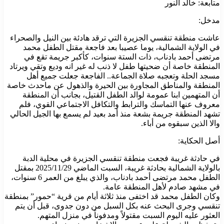
متابعة: خالد النور
مدخل:
عاشت منطقة تنقسي الجزيرة التي ترقد هادئة بين النيل والصحراء
في الولاية الشمالية، يوما عصيبا بعد فاجعة مقتل الطفل محمد
مرتضى أحمد بادناب، ذات الستة سنوات، كأكبر جريمة تقع في
المنطقة خاصة أن ضحيتها طفل لا ذنب له غير انه وديع وتقي ويرتاد
مسجد الحلة وتعجبه صلاة الجماعة.. الفاجعة جعلت جميع أهل
المنطقة والمناطق المجاورة بين الحيرة والذهول عن ماحدث خاصة
أن المتهمين ابنا عمومة لوالد الطفل القتيل، بجانب أن المنطقة
معروف عنها التماسك والترابط والتكافل الاجتماعي القوي، فلم
تشهد المنطقة جريمة بشعة منذ أمد بعيد لم يسمع بها الجيل الحالي
والا الذين سبقوه من أباء.
أصل الحكاية:
في حادثة غريبة فجعت منطقة تنقسي الجزيرة في محلية الدبة
بالولاية الشمالية بحادثة غريبة، السبت الماضي 2025/11/29 بمقتل
الطفل محمد مرتضى أحمد بادناب، والذي يبلغ من العمر 6 سنوات،
في مشهد صادم لأهل المنطقة عامة.
وكان الطفل محمد قد اختفى منذ ثلاثة أيام من قرية “حمور” بمنطقة
تنقسي وجرى البحث عنه بكل السبل من دون جدوى، قبل أن يتم
العثور عليه اليوم السبت مقتولاً ومدفوناً في منزل المتهم.