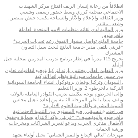
انطلاقاً من رعاية إنسان الريف افتتاح مركز الشهيناب
الاجتماعي بمحلية كرري وسط حضور رسمى وشعبي
وزير الثقافة والإعلام والآثار والسياحة يكتب: جيش منتصر..
وشعب مقتدر
وزير المالية لدي لقائه منظمات الامم المتحدة العاملة
بالخرطوم.
جامعة الدلنج تواصل مشوار التفوق رغم تحديات الحرب*
*فريني يلتقي مدير جامعة الدلنج لبحث سبل التعاون
المشترك
تخريج 115 مدرباً في إطار برنامج تدريب المدربين بمحلية جبل
أولياء
وزير التعليم العالي يختتم زيارته لتركيا بتوقيع اتفاقيات تعاون
بين خمس جامعات سودانية ونظيراتها التركية
. السودان وتركيا يوقعان بروتوكول إنشاء الجامعة السودانية
التركية بالخرطوم 2. وزيرا التعليم
وإلى الخرطوم يوجه بتكثيف تدريب الكوادر العاملة بالولاية
ويقف ميدانياً على المرحلة الثانية من إعادة تأهيل مجلس
التنمية البشرية وأكاديمية العلوم الادارية*
في اجتماع تنسيقي رفيع المستوى بين التنمية الاجتماعية
بالخرطوم واليونيسيف*: *​فريني يؤكد الالتزام بحماية وحقوق
الأطفال متأثري الحرب ويدعو لتعزيز الشراكات ومخرجات
ورشة الحماية
مهرجان “ليالي الإبداع والتميز الشبابي” بجبل أولياء يشهد