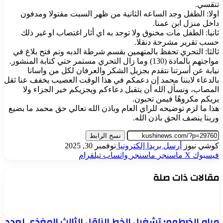
تنقسي.
اولا: الطفل وجد الساعه الثانية من ظهر السبت مقتولا ومدفون
داخل منزل ابن عمنا.
ثانيا: الطفل مات مخنوق ولا توجد به اي أثار اغتصاب او غير ذلك
حسب تقرير مشرحة دنقلا.
ثالثا: التحري تحفظ بالمتهمين بقسم شرطة الدبه وتم فتح بلاغ في
مواجتهم بالمادة (130) وما زال التحري مستمر حتي كتابة المنشور.
نيابة عن أسرتنا نتقدم بجزيل الشكر والعرفان لكل من واسانا
بالدعاء لابننا محمد إن دعمكم في هذا الوقت العصيب يخفف عنا ثقل
المصاب، ونسأل الله أن يتقبل دعاءكم ويجزيكم خير الجزاء ولا
يريكم مكروهًا فيمن تحبون.
هذا ما لزم توضيحه للراي العام وباذن الله تعالي حق محمد ما بضيع
وربنا ينصف الحق باذن الله.
نسخ الرابط
كوشي نيوز
أرسل بريدا إلكترونيا
نوفمبر 30, 2025
فيسبوك
‫X
ماسنجر
ماسنجر
واتساب
تيلقرام
مقالات ذات صلة
مياه الخرطوم؛ تشغيل الخط الناقل الثالث المغذى لعدد