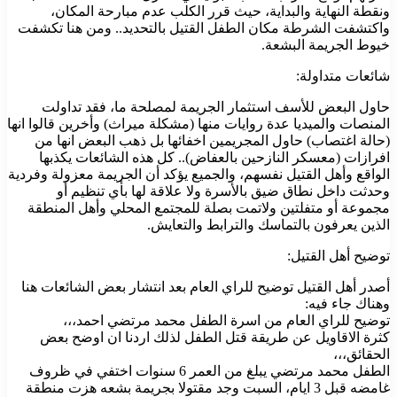
ونقطة النهاية والبداية، حيث قرر الكلب عدم مبارحة المكان،
واكتشفت الشرطة مكان الطفل القتيل بالتحديد.. ومن هنا تكشفت
خيوط الجريمة البشعة.
شائعات متداولة:
حاول البعض للأسف استثمار الجريمة لمصلحة ما، فقد تداولت
المنصات والميديا عدة روايات منها (مشكلة ميراث) وأخرين قالوا انها
(حالة اغتصاب) حاول المجريمين اخفائها بل ذهب البعض انها من
افرازات (معسكر النازحين بالعفاض).. كل هذه الشائعات يكذبها
الواقع وأهل القتيل نفسهم، والجميع يؤكد أن الجريمة معزولة وفردية
وحدثت داخل نطاق ضيق بالأسرة ولا علاقة لها بأي تنظيم أو
مجموعة أو متفلتين ولاتمت بصلة للمجتمع المحلي وأهل المنطقة
الذين يعرفون بالتماسك والترابط والتعايش.
توضيح أهل القتيل:
أصدر أهل القتيل توضيح للراي العام بعد انتشار بعض الشائعات هنا
وهناك جاء فيه:
توضيح للراي العام من اسرة الطفل محمد مرتضي احمد،،،
كثرة الاقاويل عن طريقة قتل الطفل لذلك اردنا ان اوضح بعض
الحقائق،،،
الطفل محمد مرتضي يبلغ من العمر 6 سنوات اختفي في ظروف
غامضه قبل 3 ايام، السبت وجد مقتولا بجريمة بشعه هزت منطقة