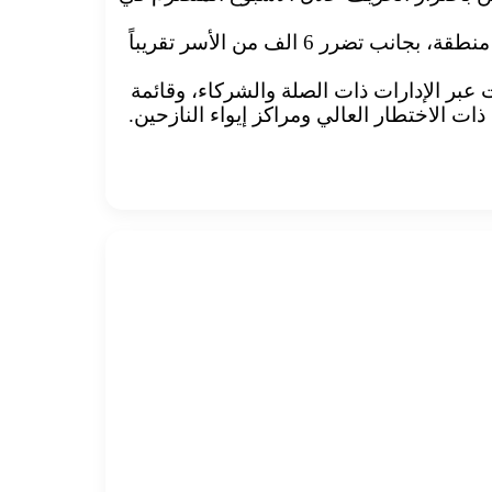
وقالت اللجنة، إن تراكمي الولايات ارتفع خلال الفترة من 30 يوليو وحتى 7 سبتمبر إلى 10ولايات، منها 44 محلية، و197 منطقة، بجانب تضرر 6 الف من الأسر تقريباً
ت عبر الإدارات ذات الصلة والشركاء، وقائمة
ات الاختطار العالي ومراكز إيواء النازحين.