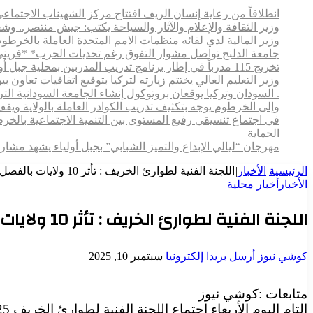
انطلاقاً من رعاية إنسان الريف افتتاح مركز الشهيناب الاج
وزير الثقافة والإعلام والآثار والسياحة يكتب: جيش منتصر.. و
وزير المالية لدي لقائه منظمات الامم المتحدة العاملة بالخرطوم
جامعة الدلنج تواصل مشوار التفوق رغم تحديات الحرب* *فريني
تخريج 115 مدرباً في إطار برنامج تدريب المدربين بمحلية جبل أولياء
وزير التعليم العالي يختتم زيارته لتركيا بتوقيع اتفاقيات تعاون
. السودان وتركيا يوقعان بروتوكول إنشاء الجامعة السودانية التركية بالخرطوم
وإلى الخرطوم يوجه بتكثيف تدريب الكوادر العاملة بالولاية ويقف م
في اجتماع تنسيقي رفيع المستوى بين التنمية الاجتماعية بالخ
الحماية
مهرجان “ليالي الإبداع والتميز الشبابي” بجبل أولياء يشهد مش
الرئيسية
|
الأخبار
|
اللجنة الفنية لطوارئ الخريف : تأثر 10 ولايات بالفصل منذ يوليو الماضي
الأخبار
أخبار محلية
اللجنة الفنية لطوارئ الخريف : تأثر 10 ولايات بالفصل منذ يوليو الماضي
كوشي نيوز
أرسل بريدا إلكترونيا
سبتمبر 10, 2025
متابعات :كوشي نيوز