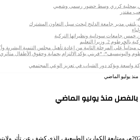
تماعي بمحلية كرري وسط حضور رسمى وشعبي
شعب مقتدر
.
 يلتقي مدير جامعة الدلنج لبحث سبل التعاون المشترك
 بين خمس جامعات سودانية ونظيراتها التركية
 2. وزيرا التعليم
يدانياً على المرحلة الثانية من إعادة تأهيل مجلس التنمية البشرية وأكا
رطوم واليونيسيف*: *​فريني يؤكد الالتزام بحماية وحقوق الأطفال متأ
اركة واسعة ويؤكد دور الشباب في تعزيز الوعي المجتمعي
التام اليوم الأربعاء اجتماع اللجنة الفنية لطوارئ الخريف 2025م، ومتابعة الكوارث الطبيع