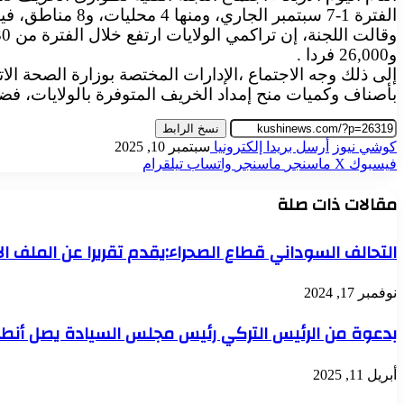
الفترة 1-7 سبتمبر الجاري، ومنها 4 محليات، و8 مناطق، فيما تضررت 91 أسرة و336 فرداً.
و26,000 فردا .
إلى ذلك وجه الاجتماع ،الإدارات المختصة بوزارة الصحة الات
بأصناف وكميات منح إمداد الخريف المتوفرة بالولايات، فضلا
نسخ الرابط
كوشي نيوز
أرسل بريدا إلكترونيا
سبتمبر 10, 2025
فيسبوك
‫X
ماسنجر
ماسنجر
واتساب
تيلقرام
مقالات ذات صلة
التحالف السوداني قطاع الصحراء:يقدم تقريرا عن الملف ال
نوفمبر 17, 2024
بدعوة من الرئيس التركي رئيس مجلس السيادة يصل أنطالي
أبريل 11, 2025