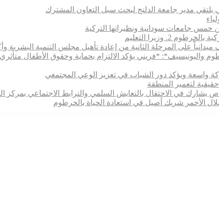
 يلتقي مدير جامعة الدلنج لبحث سبل التعاون المشترك
 بين خمس جامعات سودانية ونظيراتها التركية
 2. وزيرا التعليم
يدانياً على المرحلة الثانية من إعادة تأهيل مجلس التنمية البشرية وأكا
رطوم واليونيسيف*: *​فريني يؤكد الالتزام بحماية وحقوق الأطفال متأ
اركة واسعة ويؤكد دور الشباب في تعزيز الوعي المجتمعي
حقيقية لتعمير المنطقة
خاص يشارك في الاحتفال بالتعايش السلمي والترابط الاجتماعي بمركز ال
هلال الأحمر شريك أصيل في استعادة الحياة بالخرطوم