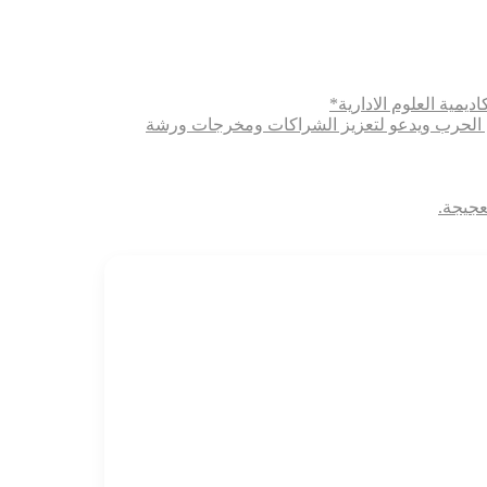
ديمية العلوم الادارية*
ثري الحرب ويدعو لتعزيز الشراكات ومخرجات ورشة
عجيجة.