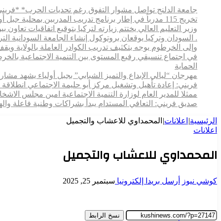
جامعة الدلنج تواصل مشوار التفوق رغم تحديات الحرب* *فريني
تخريج 115 مدرباً في إطار برنامج تدريب المدربين بمحلية جبل أولياء
وزير التعليم العالي يختتم زيارته لتركيا بتوقيع اتفاقيات تعاون
. السودان وتركيا يوقعان بروتوكول إنشاء الجامعة السودانية التركية بالخرطوم
وإلى الخرطوم يوجه بتكثيف تدريب الكوادر العاملة بالولاية ويقف م
في اجتماع تنسيقي رفيع المستوى بين التنمية الاجتماعية بالخ
الحماية
مهرجان “ليالي الإبداع والتميز الشبابي” بجبل أولياء يشهد مش
فريني: إعادة تأهيل وتشغيل مركز أبو حليمة الاجتماعي انطلاقة 
ممثلا للمدير العام لوزارة التنمية الاجتماعية امين مجلس الاش
صديق فريني: التعافي المستدام يبدأ بشراكات وطنية فاعلة وال
الرئيسية
|
اعلانات
|
المحمداوي للاعشاب والتجميل
اعلانات
المحمداوي للاعشاب والتجميل
كوشي نيوز
أرسل بريدا إلكترونيا
سبتمبر 25, 2025
نسخ الرابط