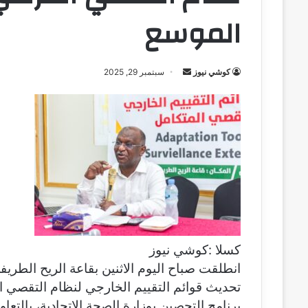
الموسع
كوشي نيوز
أ
سبتمبر 29, 2025
ر
س
ل
ب
ر
ي
د
ا
إ
ل
كسلا :كوشي نيوز
ك
انطلقت صباح اليوم الاثنين بقاعة الريح الطريف
ت
تحديث قوائم التقييم الخارجي لنظام التقصي ا
ر
و