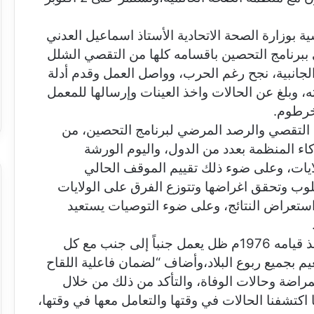
سية بوزارة الصحة الاتحادية الأستاذ اسماعيل العدني
برنامج التحصين باقسامه كلها من التقصي الشلل
 الجانبية، نجح رغم الحرب، وواصل العمل وقدم أدلة
 وبلغ عن الحالات واخذ العينات وإرسالها للمعمل
خرطوم.
م التقصي والرصد المرضي لبرنامج التحصين، من
ء المنظمة بعدد من الدول، واليوم الورشة
لايات، وعلى ضوء ذلك تقييم الموقف الحالي
وب وتحقق اغراضها وتتوزع الفرق على الولايات
 واستعراض النتائج، وعلى ضوء التوصيات يستعيد
وقال العدني ، إن برنامج التحصين الموسع، ومنذ قيامه 1976م ظل يعمل جنباً إلى جنب مع كل
 بجميع ربوع البلاد،وأضاف “لضمان فاعلية اللقاح
راضة وحالات الوفاة، والتأكد من ذلك من خلال
كتشفنا الحالات في وقتها والتعامل معها في وقتها،