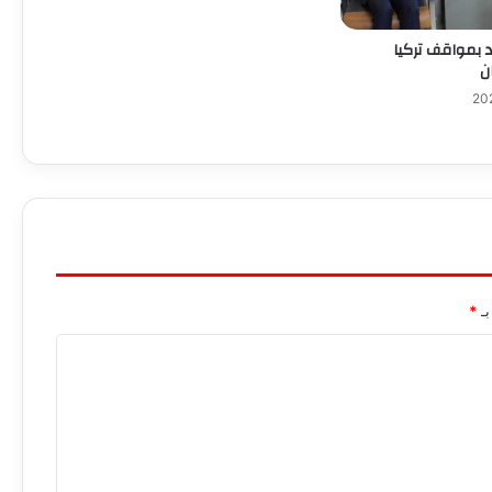
د بمواقف تركيا
ن
بـ
*