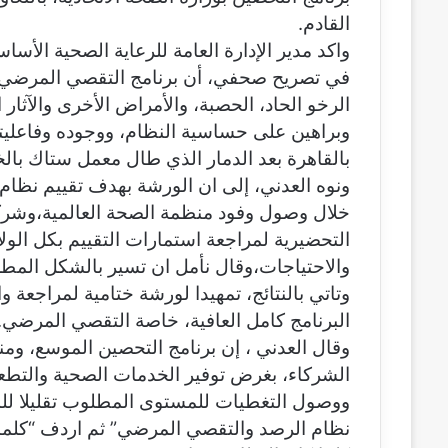
ن
القادم.
ي
واكد مدير الإدارة العامة للرعاية الصحية الأسا
ا
في تصريح صحفي، أن برنامج التقصي المرضي ب
الرخو الحاد، الحصبة، والأمراض الأخرى والآثار
وبراهين على حساسية النظام، ووجوده وفاعليته،
بالقاهرة بعد الدمار الذي طال معمل ستاك بال
ونوه العدني، إلى ان الورشة بهدف تقييم نظا
خلال وصول وفود منظمة الصحة العالمية،وشركا
التحضيرية لمراجعة استمارات التقييم بكل الو
والاحتياجات،وقال نأمل ان تسير بالشكل المطل
وتاتي بالنتائج، تمهيدا لورشة ختامية لمراجعة
البرنامج كامل العافية، خاصة التقصي المرضي.
الشركاء، بغرض توفير الخدمات الصحية والتطعيم
ووصول التغطيات للمستوى المطلوب تقليلا للم
نظام الرصد والتقصي المرضي” ثم اردف “كلما ا