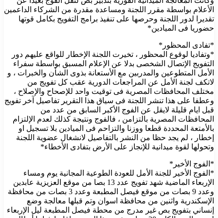
وكانت المعالجة الميدانية الفورية بتدبير بص لنقل الفوج بعيدا عن
الأعلام بواسطة مقرر اللجنة ومساعدة مقدرة من الشركاء الداعمين
تقديرا لدور اللجنة وحرصها على تنفيذ برامج التفويج بكامل قوتها
حضوريا فى الميادين*
*تفادى المحظور*
*وتفاديا لوقوع المحظور ، تخيرت اللجنة الإخطار للواقع عليهم دور
التفويج الإتصال الشخصى بدلا عن الإعلام المسبق بواسطة سفراء
الأمل المتطوعين والمدربين مع الأستعانة بذوى الشأن والخبرات ، و
لاتكف لجنة الأمل عن المراجعات الدورية عقب كل تفويج من
مختلف المحافظات المصرية فى توقيت واحد للإصحاح والإصلاح ،
وعطفا على هذا تنشر اللجنة فى سياق هذا التقرير تفاصيل آخر تفويج
قبل ايام قليلة لايقل عن الفوج الأكبر السابق من عدد من
المحافظات المصرية بالتزامن ، فالفوج ونتيجة كذلك لعدم الإلتزام
بالأمتعة المحددة قطعا ووزنا والتزاحم فى الميادين بلا تسجيل او
إخطار ، لم يجد حظا من النشر بالتفاصيل لانشغال عضوية اللجنة
وتحولها لقوة ميدانية للإنجاز على الأرض بتفادى الأخطاء*
*الفوج الأخير*
*الفوج الأخير للجنة الأمل للعودة الطوعية المجانية يوم ومساء
الإربعاء الماضية شهد تفويج عدد 13 بصا من موقع العزيزية عابدين
وعدد 9 بصات من موقع فيصل المطبعة وعدد 3 بصات من محافظة
الإسكندرية واثنين من محافظة اسوان وتم قبلها معالجة وضع
إنساني بتفويج بص غير مدرج من محطة فيصل المطبعة ليل الإربعاء