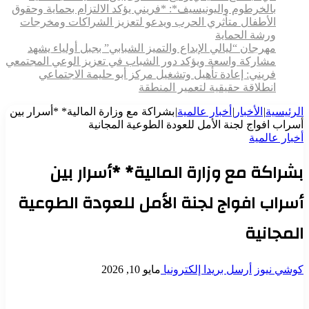
بالخرطوم واليونيسيف*: *​فريني يؤكد الالتزام بحماية وحقوق
الأطفال متأثري الحرب ويدعو لتعزيز الشراكات ومخرجات
ورشة الحماية
مهرجان “ليالي الإبداع والتميز الشبابي” بجبل أولياء يشهد
مشاركة واسعة ويؤكد دور الشباب في تعزيز الوعي المجتمعي
فريني: إعادة تأهيل وتشغيل مركز أبو حليمة الاجتماعي
انطلاقة حقيقية لتعمير المنطقة
الرئيسية
|
الأخبار
|
أخبار عالمية
|
بشراكة مع وزارة المالية* *أسرار بين
أسراب افواج لجنة الأمل للعودة الطوعية المجانية
أخبار عالمية
بشراكة مع وزارة المالية* *أسرار بين
أسراب افواج لجنة الأمل للعودة الطوعية
المجانية
كوشي نيوز
أرسل بريدا إلكترونيا
مايو 10, 2026