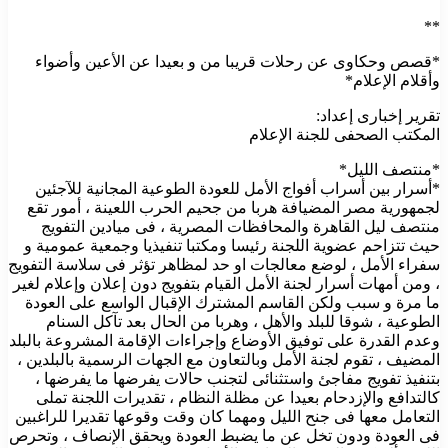
**
*قصص وحكاوى عن رحلات قريبا من و بعيدا عن الأعين وأضواء
وأقلام الإعلام*
تقرير إخبارى إعداد:
المكتب الصحفى للجنة الإعلام
*منتصف الليل*
*أسرار بين أسراب أفواج الأمل للعودة الطوعية المجانية للآجئين
لجمهورية مصر المضيافة هربا من جحيم الحرب اللعينة ، أمور تقع
منتصف ليل القاهرة والمحافظات المصرية ، فى ميادين التفويج
حيث تتزاحم عضوية اللجنة رئيسا ومكتبا تنفيذيا وجمعية عمومية و
سفراء الأمل ، لوضع معالجات او حد لمظاهر تؤثر فى سلاسة التفويج
، ومن أمهات أسرار لجنة الأمل القيام بتفويج دون إعلان وإعلام لغير
ما مرة و سبب ولكن القاسم المشترك الإقبال الواسع على العودة
الطوعية ، شوقا للبلد والأهل ، وهربا من الحال بعد تآكل السنام
وعدم القدرة على توفيق الأوضاع وإجراءات الإقامة المشروعة بالبلد
المضيف ، تقوم لجنة الأمل وبالتعاون مع الجهات الرسمية بالبلدين ،
بتنفيذ تفويج مفاجئ واستثنائى لتجنب حالات يفرضها ما يفرضها ،
كالتدافع والإزدحام بعيدا عن مظلة النظام ، تقديرات اللجنة تملى
التعامل معها فى جنح الليل ومهما كان وقت وقوعها تقديرا للراغبين
فى العودة ودون تخل عن ما يضبط العودة ويحقق الإنصاف ، وتحرص