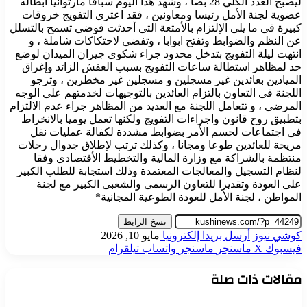
ليصبح العدد الكلي 28 بصا ، وشهد هذا اليوم سباقا مارثوانيا أبطاله
عضوية لجنة الأمل رئيسا ومعاونين ، فقد اعترى التفويج خروقات
كبيرة فى ما يلى الإلتزام بالأمتعة التى أحدثت فوضى تسمح بالتسلل
عن النظم والضوابط وتفتح ابوابا ، وتفضى لاحتكاكات شاملة ، و
انتهت ليلة التفويج بتدخل محدود جراء شكوى جيران الميدان لوضع
حد لمظاهر استطالة ساعات التفويج بسبب العفش الزائد وإغراق
الميادين بعائدين غير مسجلين و مسجلين غير مخطرين ، وترجو
اللجنة فى التعاون بالتزام العائدين بالتوجيهات لخدمتهم على الوجه
المرضى ، و تتعامل اللجنة مع العديد من المظاهر جراء عدم الالتزام
بتطبيق روح قانون واجراءات التفويج ولكنها تعمل يوميا بالانخراط
فى اجتماعات لحسم الأمر بضوابط مشددة لكفالة عمليات نقل
مريحة للعائدين طوعا ومجانا ، وكذلك ترتب لإطلاق جدوال رحلات
منتظمة بالشراكة مع وزارة المالية والتخطيط الأقتصادى وفقا
لنظام التسجيل والمعالجات المعتمدة وذلك استجابة للطلب الكبير
على العودة وتقديرا للتعاون الرسمى والشعبى الكبير مع لجنة
المواطن ، لجنة الأمل للعودة الطوعية المجانية*
نسخ الرابط
كوشي نيوز
أرسل بريدا إلكترونيا
مايو 10, 2026
فيسبوك
‫X
ماسنجر
ماسنجر
واتساب
تيلقرام
مقالات ذات صلة