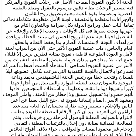
اللجنة ألا يكون التفويج المفاجئ الأصل فى رحلات التفويج والمرتكز
فيه لتسيير الرحلات نظام دقيق مرسوم بالعقول ومنفذ بالتقنية
العصرية ومضبوط بقوة ناعمة معنية بتطبيق روح القانون
والإجراءات المنظمة والمنصفة ، لجنة الأمل منظومة متكاملة تحاكى
تماما آليات عمل وبرامج الدولة بكل صرامة وبالتعاون التام مع
أجهزتها وتحت بصرها فى كل الأوقات ، و يغيب الإعلان والإعلام عن
التفاصيل احيانا بغية عدم الترويج للحسن فى منبت الخطأ ، وواحدة
من أهداف اللجنة الإستمساك الصارم بما يحفظ النظام والحقين
العام والخاص ، ذات عشية التفويج الأكبر حتى الآن بين أسراب لجنة
الأمل و العودة الطوعية قاطبة ، تفويج بمثابة قطرين بريين إلا قليلا ،
تجمع قبله بلا ميعاد فى ميدان جومانا بفيصل المطبعة العشرات من
الأسر فى عشية التفويج الصباحى ، المفاجأة ألجمت أصحاب الشركة
فسارعوا بالاتصال باللجنة التنفيذية التى هرعت بكامل عضويتها ليلا
للميدان وفتحت خطا مع رئيس اللجنة الباشمهندس محمد وداعة
الموجود بالسودان سعيا لتعبئة الموارد والتى يبذل من أجلها جهدا
كبيرا وتفويجا ديوانيا مقنعا وعظيما ، وباستطلاع المتجمعين أفادوا
بأنهم حضروا بلا تسجيل مسبق ولا إخطار من اللجنة ، وأملى الموقف
ومشهد الأسر ، القيام إنسانيا بتفويج فى جنح الليل بعيدا عن أعين
الناس والإعلام ، بتسيير رحلة طارئة بحسبان أن الغاية مساعدة
الراغبين فى العودة ، بيد أن كبر الأرقام المصطفة للعودة يتطلب
الإلتزام بالضوابط المعلنة للوصول لمرحلة زيرو خروقات ، وتتم
المعالجة الميدانية بعناية دون إخلال بالترتيبات المعلنة ، لتفادى
إزدحام غير محمود المغبات والعواقب ، جراء تلاقى أفواج العائدين
وفقا للإجراءات المنظمة بآخرين من دونهم خفوا للميدان ولسان