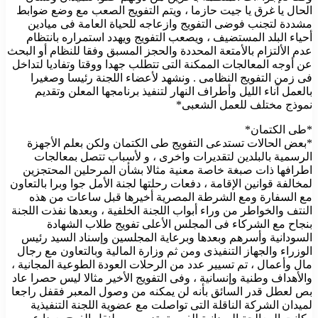
الحال يا غرق يا جيت حازما ، ويتم التفويج الصعب مع وضع ضوابط
مشددة لتجنب فوضى التفويج وازعاجه للحياة العامة فى ميادين
أحياء البلد المستضيف ، ويصعب التفويج ويهدد استمراره بانتظام
عدم الألتزام بالأمتعة المحددة والحجز المسبق وفقا للنظام أو البحث
عن أوجه المعالجات الممكنة التى تتطلب جهدا ووقتا وتفاديا لتداخل
فى زمن التفويج النظامى . ونشهد لأعضاء اللجنة رئيسا وصغيرا
بالعمل آناء الليل وأطراف النهار لتنفيذ برنامجها المعلن وتقديم
نموذج مختلف للعمل الشعبى*
*طى الكتمان*
*بعض الحالات تستدعى التفويج طى الكتمان ولكن بعلم الأجهزة
الرسمية بالبلدين لتقديرات واخرى ، و لأسباب تتصل بمعالجات
اطرافها ذات صبغة خاصة معنية مثالا بشأن المرحلين المحتجزين
لمخالفة قوانين الإقامة ، دفعات رحلتها لجنة الأمل جوا وبرا بالتعاون
مع السفارة ومع الشرطة المصرية أخيرها قبل ساعات من هذه
النتف والخواطر من وراء أبواب اللجنة الخلفية ، وبعدها نفذت اللجنة
بنجاح مع الشركاء فى المجلس الأعلى تفويج طلاب الشهادة
السودانية وأسرهم وبعدها وبرعاية المجلسين وإسناد السيد رئيس
الوزراء والجهاز التنفيذى ومن ثم وزارة المالية وبالتعاون مع رجال
مال وأعمال ، تم تسيير عدد من الرحلات العودة الطوعية المجانية ،
والأهداف وطنية وإنسانية ، وفى التفويج الأخير مثالا ليس حصرا عاد
بص لعطل قدر السائق بأنه لن يمكنه من وصول المعبر فقفل راجعا
لميدان الشركة الناقلة التى تواصلت مع عضوية اللجنة التنفيذية