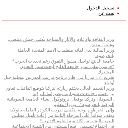
تسجيل الدخول
بحث عن
الجمعة, أغسطس 7 2026
أخبار عاجلة
وزير الثقافة والإعلام والآثار والسياحة يكتب: جيش منتصر..
وشعب مقتدر
وزير المالية لدي لقائه منظمات الامم المتحدة العاملة
بالخرطوم.
جامعة الدلنج تواصل مشوار التفوق رغم تحديات الحرب*
*فريني يلتقي مدير جامعة الدلنج لبحث سبل التعاون
المشترك
تخريج 115 مدرباً في إطار برنامج تدريب المدربين بمحلية جبل
أولياء
وزير التعليم العالي يختتم زيارته لتركيا بتوقيع اتفاقيات تعاون
بين خمس جامعات سودانية ونظيراتها التركية
. السودان وتركيا يوقعان بروتوكول إنشاء الجامعة السودانية
التركية بالخرطوم 2. وزيرا التعليم
وإلى الخرطوم يوجه بتكثيف تدريب الكوادر العاملة بالولاية
ويقف ميدانياً على المرحلة الثانية من إعادة تأهيل مجلس
التنمية البشرية وأكاديمية العلوم الادارية*
في اجتماع تنسيقي رفيع المستوى بين التنمية الاجتماعية