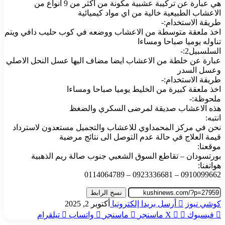
هي عبارة عن تركيبة عشبية مكونة من اكثر من 9 انواع من
الاعشاب الطبيعية خالية من اي مواد كيميائية
طريقة الاستخدام:-
اخذ ملعقة متوسطة من الاعشاب ووضعه في كوب حليب دافي ويتم
تناوله يوميا صباحا ومساءا
السلسبيل2:-
عبارة عن خلطة من الاعشاب ايضا مضاف اليها عسل النحل الاصلي
وعسل السدر
طريقة الاستخدام:-
اخذ ملعقة كبيرة من الخليط يوميا صباحا ومساءا
ملحوظة:-
هذه الاعشاب صديقة لمرضى السكري والضغظ
انتبه:
نحن في مركز المحمداوي للاعشاب والتجميل مستعدون لاسترداد
قيمة العلاج في حالة عدم التوصل الى نتائج مرضية
موقعنا:
بورتسودان – تقاطع السوق الشعبي جنوب صالة ريم الذهبية
هواتفنا:
0910099662 – 0923336681 – 0114064789
نسخ الرابط
كوشي نيوز
أرسل بريدا إلكترونيا
أكتوبر 2, 2025
فيسبوك
‫X
ماسنجر
ماسنجر
واتساب
تيلقرام