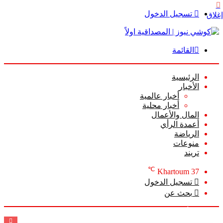
تسجيل الدخول
إغلاق
القائمة
الرئيسية
الأخبار
أخبار عالمية
أخبار محلية
المال والأعمال
أعمدة الرأي
الرياضة
منوعات
تريند
℃
Khartoum
37
تسجيل الدخول
بحث عن
الخميس, أغسطس 6 2026