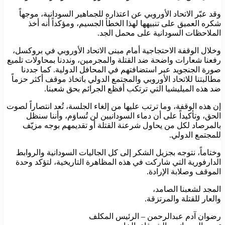
وقد عبّر الاتحاد الأوروبي عن اعتذاره للجماهير السودانية، موجهاً
شكره العميق على تنبيهها لهذا الخطأ الجسيم، ومؤكداً أنه أخذ
الملاحظات السودانية على محمل الجد.
وخلال الوقفة الاحتجاجية أمام مبنى الاتحاد الأوروبي في بروكسل،
رفعنا شعارات واضحة ضد القتلة والمجرمين، ونددنا بمحاولات تلميع
صورة الجنجويد عبر استضافتهم في المحافل الدولية. كما جددنا
مطالبتنا للاتحاد الأوروبي والمجتمع الدولي باتخاذ موقف أكثر حزماً
ضد هذه الميليشيا التي ترتكب أفظع الجرائم بحق شعبنا.
إن هذه الوقفة، وما ترتب عليها من إلغاء الجلسة، تُعد انتصاراً لصوت
الحق، وتأكيداً على أن دماء السودانيين لن تُساوَم، وأننا سنظل
بالمرصاد لكل من يحاول شرعنة القتلة أو تقديمهم بوجه مزيّف
للمجتمع الدولي.
وختاماً، نتوجه بجزيل الشكر إلى كل الجاليات السودانية والروابط
الدارفورية التي شاركت في هذه المظاهرة التاريخية، لتؤكد وحدة
الموقف وصلابة الإرادة.
المجد لشعبنا الصامد،
والعار للقتلة والمرتزقة.
رضوان آدم عبدالرحمن – الرئيس المكلف