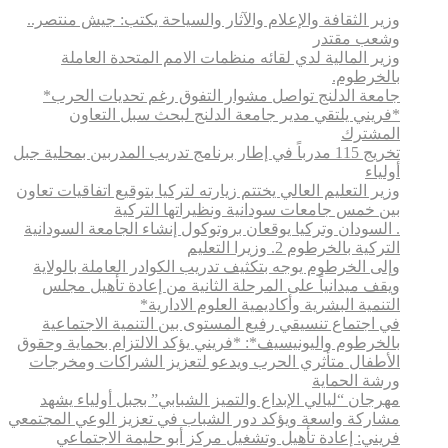
وزير الثقافة والإعلام والآثار والسياحة يكتب: جيش منتصر..
وشعب مقتدر
وزير المالية لدي لقائه منظمات الامم المتحدة العاملة
بالخرطوم.
جامعة الدلنج تواصل مشوار التفوق رغم تحديات الحرب*
*فريني يلتقي مدير جامعة الدلنج لبحث سبل التعاون
المشترك
تخريج 115 مدرباً في إطار برنامج تدريب المدربين بمحلية جبل
أولياء
وزير التعليم العالي يختتم زيارته لتركيا بتوقيع اتفاقيات تعاون
بين خمس جامعات سودانية ونظيراتها التركية
. السودان وتركيا يوقعان بروتوكول إنشاء الجامعة السودانية
التركية بالخرطوم 2. وزيرا التعليم
وإلى الخرطوم يوجه بتكثيف تدريب الكوادر العاملة بالولاية
ويقف ميدانياً على المرحلة الثانية من إعادة تأهيل مجلس
التنمية البشرية وأكاديمية العلوم الادارية*
في اجتماع تنسيقي رفيع المستوى بين التنمية الاجتماعية
بالخرطوم واليونيسيف*: *​فريني يؤكد الالتزام بحماية وحقوق
الأطفال متأثري الحرب ويدعو لتعزيز الشراكات ومخرجات
ورشة الحماية
مهرجان “ليالي الإبداع والتميز الشبابي” بجبل أولياء يشهد
مشاركة واسعة ويؤكد دور الشباب في تعزيز الوعي المجتمعي
فريني: إعادة تأهيل وتشغيل مركز أبو حليمة الاجتماعي