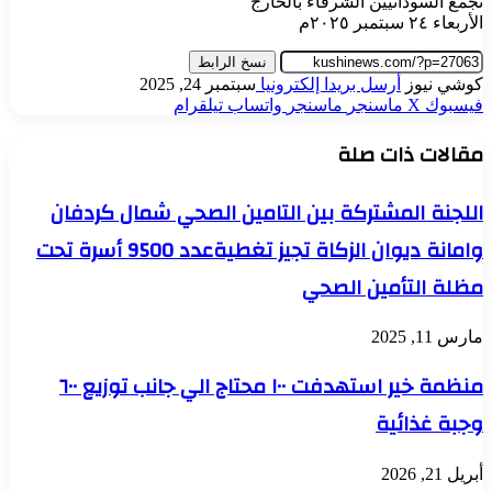
تجمع السودانيين الشرفاء بالخارج
الأربعاء ٢٤ سبتمبر ٢٠٢٥م
نسخ الرابط
كوشي نيوز
أرسل بريدا إلكترونيا
سبتمبر 24, 2025
فيسبوك
‫X
ماسنجر
ماسنجر
واتساب
تيلقرام
مقالات ذات صلة
اللجنة المشتركة بين التامين الصحي شمال كردفان
وامانة ديوان الزكاة تجيز تغطيةعدد 9500 أسرة تحت
مظلة التأمين الصحي
مارس 11, 2025
منظمة خير استهدفت ١٠٠ محتاج الي جانب توزيع ٦٠٠
وجبة غذائية
أبريل 21, 2026