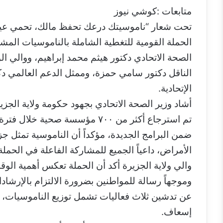
س
متابعات :كوشي نيوز
ل
تحت شعار “ناموسيتك درعك تحفظ مالك، تحمي عيالك،
ب
ر
ي
الصحة الاتحادي دكتور هيثم محمد إبراهيم، ووالي ال
د
ا
الناقل دكتور سامي حمزة، وممثل الدعم العالمي دكت
إ
الإتحادية.
ل
ك
أشاد وزير الصحة الاتحادي بجهود حكومة ولاية الج
ت
تم استرجاع أكثر من ٧٠٠ مؤسسة صح
ر
ضمن البرامج الجديدة، مؤكداً أن الناموسية تمثل جز
و
ن
الأمراض، داعياً الجميع للمشاركة الفاعلة في الحملة
ي
والي ولاية الجزيرة أكد أن الحملة تعكس أهمية الوقاي
ا
وموجهاً رسالة للمواطنين بضرورة الالتزام بالإرشادا
عن تدشين ثلاث فعاليات تشمل توزيع الناموسيات، 
إسعاف.