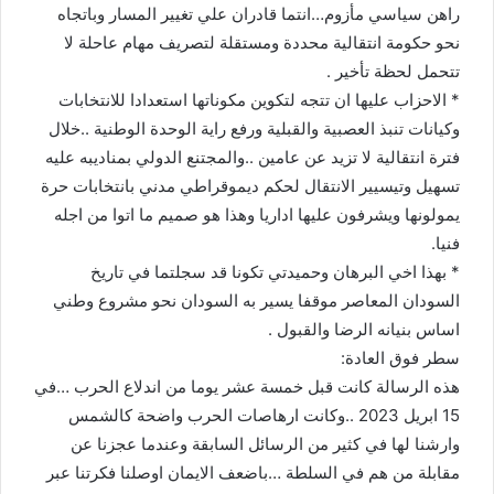
راهن سياسي مأزوم…انتما قادران علي تغيير المسار وباتجاه
نحو حكومة انتقالية محددة ومستقلة لتصريف مهام عاحلة لا
تتحمل لحظة تأخير .
* الاحزاب عليها ان تتجه لتكوين مكوناتها استعدادا للانتخابات
وكيانات تنبذ العصبية والقبلية ورفع راية الوحدة الوطنية ..خلال
فترة انتقالية لا تزيد عن عامين ..والمجتنع الدولي بمناديبه عليه
تسهيل وتيسيير الانتقال لحكم ديموقراطي مدني بانتخابات حرة
يمولونها ويشرفون عليها اداريا وهذا هو صميم ما اتوا من اجله
فنيا.
* بهذا اخي البرهان وحميدتي تكونا قد سجلتما في تاريخ
السودان المعاصر موقفا يسير به السودان نحو مشروع وطني
اساس بنيانه الرضا والقبول .
سطر فوق العادة:
هذه الرسالة كانت قبل خمسة عشر يوما من اندلاع الحرب …في
15 ابريل 2023 ..وكانت ارهاصات الحرب واضحة كالشمس
وارشنا لها في كثير من الرسائل السابقة وعندما عجزنا عن
مقابلة من هم في السلطة …باضعف الايمان اوصلنا فكرتنا عبر