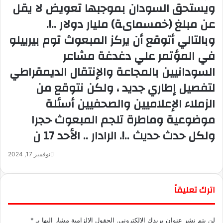
ويستحق السودان بموجبها تعويض لا يقل
عن مبلغ (خمسماىة) مليار دولار ..!.
وبالتالي أتوقع أن يركز المبعوث توم بيرييلو
في المؤتمر علي دغدغة مشاعر
السودانيين بالمجاعة والإنتقال الديمقراطي
لتفصيل إطاري جديد ، ولكن نتوقع من
الزملاء الإعلاميين والصحفيين أسئلة
موضوعية وماطرة تلجم المبعوث حجرا
ولكل حدث حديث ..!. الرادار .. الأحد 17 ن
نوفمبر 17, 2024
اترك تعليقاً
لن يتم نشر عنوان بريدك الإلكتروني.
الحقول الإلزامية مشار إليها بـ
*