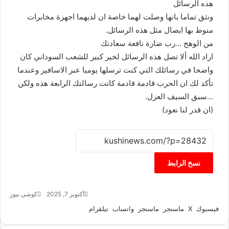
هذه الرسائل
ونثق تماما بانها وصلت لهما خاصة ان لديهما اجهزة مخابرات
منوط بها ايصال مثل هذه الرسائل.
من الوهج …رب ضارة نافعة سعادتك
اراد الله ألا تصل هذه الرسائل لخير كبير للشعب السوداني كان
واضحا في رسائلك التي كنت ترسلها يوميا عبر الاسافير وعندما
تأكد لك ان الحرب قادمة قادمة كانت رسالتك الرابعة هذه ولكن
…سبق السيف العزل.
(ان قدر لنا نعود)
نسخ الرابط
أكتوبر 7, 2025
كوشي نيوز
أ
ر
فيسبوك
‫X
ماسنجر
ماسنجر
واتساب
تيلقرام
س
ل