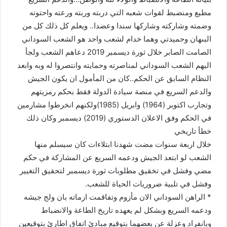
مطيع ومنضبط لقوات شعبه التي دربته وربته ورعته واحتوته
وضمته وشاركته وشاركها سندا وعضدا.. ويعلم كل ذلك كل من
البىهان وحميدتي وهما خدام لشعب واحد هو الشعب السوداني
الصامت الصابر خلال ثورة ديسمبر 2019 دعاهم الشعب ولجأ
اليهم الشعب السوداني لمناصرته وحمايته وانتصروا له وبه وابعد
النظام السابق عن الحكم..كان من المأمول ان يكون الجيش
والدعم السريع في منصة سيادة الدولة فقط بحكم رمزيتهم
وتجارب اكتوبر (1964) وابريل (1985)ولكنهم انخرطوا مشارمين
في الحكم وفق الاعلان الدستوري (2019) ديسمبر وكان ذلك
خطأ تاريخي
خلال اربعة سنوات مضت شهدنا ابتلاءات كان سيسلم منها
الشعب لو ابتعد الجيش ودعمه السريع عن المشاركة في حكم
مضي وفشل في تخقيق مطلوبات ثورة ديسمبر لتحقيق التغيير
وفشل في تلبية ضروريات الحياة للشعب.
* الراهن السوداني الان مأزوم وتفاقمت ازماته بان ولج جيشه
ودعمه السريع وبشكل لم يعهده تاريخ الطاعة والانضباط
وبانفراد وعزلة عن بعضهما بتوقيع مبادئ اتفاق اطارئ بتوقيعين