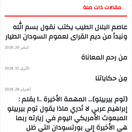
ب
مقالات ذات صلة
ر
ي
عاصم البلال الطيب يكتب نقول بسم الله
د
ا
ونبدأ من ديم القراى لعموم السودان الطيار
إ
ل
يناير 30, 2026
ك
من رحم المعاناة
ت
ر
و
أبريل 10, 2026
ن
مِن حكاياتنا
ي
ا
فبراير 28, 2026
(توم بيرييلو)… المهمة الأخيرة ..! بقلم :
إبراهيم عربي لا أدري ماذا يقول توم بيرييلو
المبعوث الأمريكي اليوم في زيارته ربما
هي الأخيرة إلي بورتسودان التي ظل