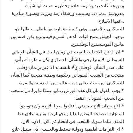
ومن هنا كانت بداية ازمة حادة وخطيرة نصبت لها شباك
مدروسة …تمددت وسميت ورشةالازمة وبرزت وبصورة سافرة
…فيها الاصلاح
العسكري والامني …وهي كلمة حق اريد بها باطل….باطلها هو
توحيد الجيش بدمج قوات الدعم السريع فيه ولزىع بذور فتنة بين
هاتين المؤسستين الوطنيتين.
* ان الفترة الانتقالية ليست هي زمان البت في الشأن الوطني
السوداني الاستراتيجي والشأن العسكري بكل منظوماته يأتي
علي صدر الشأن الوطني وألا تلنسه يد الا عبر برلمان وطني
منتخب من الشعب السوداني وحكومة وطنية منتخبة كما الشأن
العسكري امر بحت وعلي درجة عالية من القدسية والسرية.
* يجب القول بان كل هذه الورش زمانها ومكانها برلمان منتخب
من الشعب السوداني فقط .
* الاخ برهان الاخ حميدتي..اقتلعوا سويا الازمة وان تتوحدوا
استجابة لمصلحة الوطن العليا وتتجهالرغبة وتلبية اغلاق هذا
الملف تناما سويا…الشعب في انتظاركم الان.. الان.. الان.
* اي التزامات اقليمية ودولية تسقط وبالحسني في سبيل علاج