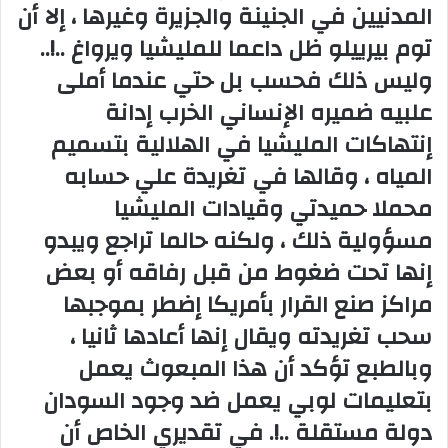
المدنيين في الجنينة والجزيرة وغيرها ، إلا أن
توم بيرييلو ظل داعما للمليشيا ويرواغ ..!..
وليس ذلك فحسب بل حتي عندما أملى
علبيه ضميره الإنساني الخرب إدانة
إنتهاكات المليشيا في الهلالية بتسميم
المياه ، وقالها في تغريدة علي حسابه
محملا حميدتي وقيادات المليشيا
مسؤولية ذلك ، ولكنه حالما تراجع ويبدو
إنها تحت ضغوط من قبل رفاقه أو بعض
مراكز صنع القرار بأمريكا إضطر بموجبها
سحب تغريدته ويقال إنها أعادها ثانيا ،
وبالطبع تؤكد أن هذا المبعوث يعمل
بتعليمات لوبي يعمل ضد وجود السودان
دولة مستقلة ..!. في تقديري الخاص أن