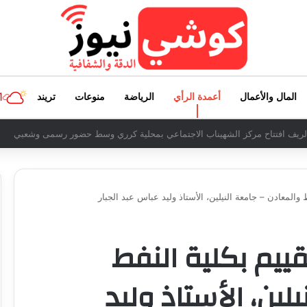
1
المال والأعمال
أعمدة الرأي
الرياضة
منوعات
تريند
لآثار والسياحة يكتب: جيش منتصر.. وشعب مقتدر
والمعادن – جامعة النيلين، الأستاذ وليد عباس عبد الجبار
قييم بكلية النفط
لين، الأستاذ وليد