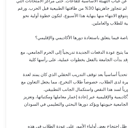
 عن غياب التهيئة الأساسية للقاعات. حتى مراكز الامتحانات التي
أُقيمت مؤقتاً احتاج تجهيزها إلى أكثر من شهرين، ومع ذلك لم تتجاوز جاهزيتها 30% من طاقتها الطبيعية قبل الحرب. ورغم
وقع الانتهاء منها بنهاية هذا الأسبوع، لتكون خطوة أولية نحو
جية للطلاب والعاملين.
صة فيما يتعلق باستعادة دورها الأكاديمي والإقليمي؟
ما يتيح عودة الدفعات الجديدة تدريجياً إلى الحرم الجامعي، مع
 وقد بدأت الجامعة بالفعل بخطوات عملية، على رأسها كلية
دياً أساسياً بعد توقف التدريب الحقلي الذي كان يمتد لعدة
رة لدى الطلاب، خصوصاً طلاب التخرج، مما يجعل التعاون مع
ياً لسد هذا النقص واستكمال الجانب التطبيقي.
ديمية والإقليمية عبر إعادة إعمار معاملها ومكتباتها، وتعزيز
الجامعية حيويتها ويؤكد دورها البحثي والتعليمي في السودان
 ظل احتجاج بعض أولياء الأمور على عودة الطلاب في هذه