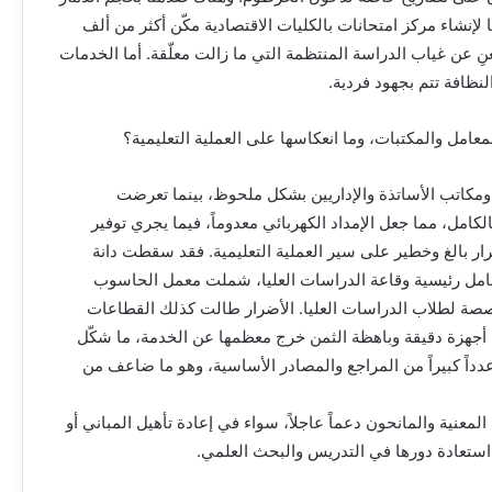
إنشاء مركز امتحانات بالكليات الاقتصادية مكّن أكثر من ألف
ِ عن غياب الدراسة المنتظمة التي ما زالت معلّقة. أما الخدمات
لنظافة تتم بجهود فردية.
معامل والمكتبات، وما انعكاسها على العملية التعليمية؟
ومكاتب الأساتذة والإداريين بشكل ملحوظ، بينما تعرضت
الكامل، مما جعل الإمداد الكهربائي معدوماً، فيما يجري توفير
ضرار بالغ وخطير على سير العملية التعليمية. فقد سقطت دانة
 معامل رئيسية وقاعة الدراسات العليا، شملت معمل الحاسوب
صة لطلاب الدراسات العليا. الأضرار طالت كذلك القطاعات
 أجهزة دقيقة وباهظة الثمن خرج معظمها عن الخدمة، ما شكّل
دداً كبيراً من المراجع والمصادر الأساسية، وهو ما ضاعف من
عنية والمانحون دعماً عاجلاً، سواء في إعادة تأهيل المباني أو
ن استعادة دورها في التدريس والبحث العلمي.