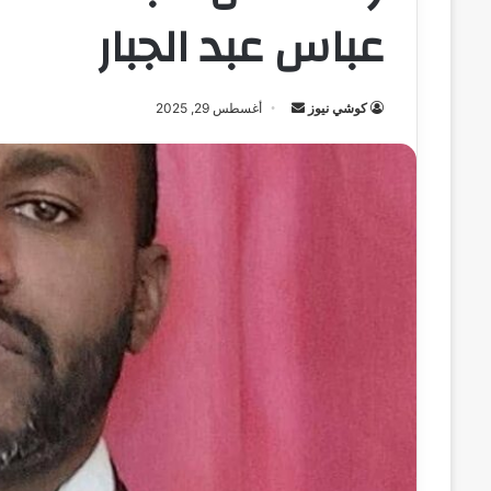
عباس عبد الجبار
كوشي نيوز
أ
أغسطس 29, 2025
ر
س
ل
ب
ر
ي
د
ا
إ
ل
ك
ت
ر
و