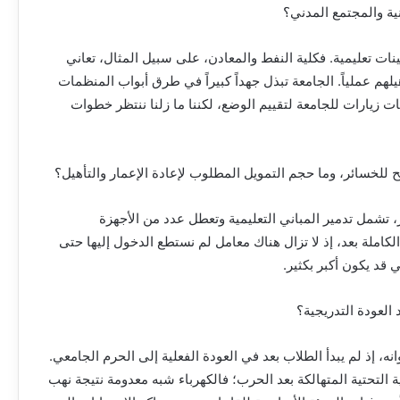
ية والمجتمع المدني؟
ينات تعليمية. فكلية النفط والمعادن، على سبيل المثال، تعاني
لهم عملياً. الجامعة تبذل جهداً كبيراً في طرق أبواب المنظمات
زيارات للجامعة لتقييم الوضع، لكننا ما زلنا ننتظر خطوات
للخسائر، وما حجم التمويل المطلوب لإعادة الإعمار والتأهيل؟
لية تشير إلى خسائر تقارب 400 ألف دولار، تشمل تدمير المباني التعليمية وتعطل عدد من الأجهزة
لكاملة بعد، إذ لا تزال هناك معامل لم نستطع الدخول إليها حتى
 قد يكون أكبر بكثير.
العودة التدريجية؟
ه، إذ لم يبدأ الطلاب بعد في العودة الفعلية إلى الحرم الجامعي.
نية التحتية المتهالكة بعد الحرب؛ فالكهرباء شبه معدومة نتيجة نهب