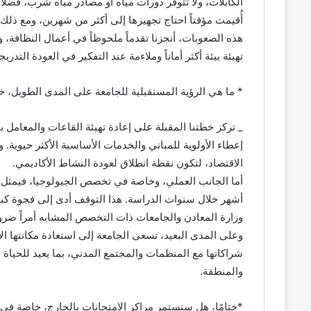
الكابلات، ولا تتوفر دورات مياه أو مصادر مياه شرب، فضلاً
هذه الصعوبات، أنجزنا تقدماً ملحوظاً في أعمال النظافة، ونت
تهيئة بيئة أكثر أماناً وملاءمة عند التفكير في العودة التدري
* ما هي الرؤية المستقبلية للجامعة على المدى الطويل، خا
_ تركز خطتنا المقبلة على إعادة تهيئة القاعات والمعامل ب
إعطاء الأولوية للمباني والخدمات الأساسية الأكثر حيوية.
الاقتصاد، لتكون نقطة انطلاق لعودة النشاط الأكاديمي.
أما الجانب العملي، وخاصة في تخصص الجيولوجيا، فيمثل تح
أشهر خلال سنوات الدراسة. هذا التوقف أدى إلى فجوة كبي
وزارة المعادن والجامعات ذات التخصص المشابه أمراً ضرور
وعلى المدى البعيد، تسعى الجامعة إلى استعادة مكانتها الأكا
شراكاتها مع المنظمات والمجتمع المدني، بما يعيد للحياة 
والمنطقة.
*ختامًا، هل ستستمر مراكز الامتحانات بالخارج، خاصة في