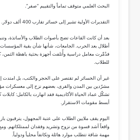
البحث العلمي متوقف تماماً والتقييم “صفر”.
التقديرات الأولية تشير إلى خسائر تقارب 400 ألف دولار.
بعد أن كانت القاعات تضج بأصوات الطلاب والأساتذة، وتنب
أطلال بعد الحرب. الجامعات، شأنها شأن بقية المؤسسات، 
فدُمِّرت معامل دراسية وأُتلفت أجهزة بحثية باهظة الثمن
للطلاب.
غير أن الخسائر لم تقتصر على الحجر والكتب، بل امتدت إ
مشرّدين بين المدن والقرى، بعضهم نزح إلى معسكرات مؤقت
تشكّل عماد الحياة الأكاديمية فقد انهارت بالكامل: كابلات كه
أبسط مقومات الاستقرار.
اليوم يقف ملايين الطلاب على عتبة المجهول، يترقبون بارقة
واقعاً أشد قسوة من نزوح وتشريد وفقدان لممتلكاتهم. ومع ت
مهمة شاقة تتطلب موارد هائلة وتكاتفاً محلياً ودولياً.