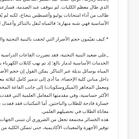
الذي طال معظم الكليات. لم نتوقف عند الصدمة، فسارعنا ل
طالب من أداء امتحانات يوليو وأغسطس بنجاح، لكنه لم يُغن
الأساسية فهي شبه منهارة؛ فالمياه تُنقل بالتناكر وأعمال ا
* كيف تقيّمون حجم الأضرار التي لحقت بالبنية التحتية وال
_على صعيد البنية التحتية، فقد تضررت القاعات الدراسية 
الخدمات الأساسية لدمار بالغ؛ إذ تم نهب كابلات الكهرباء ب
المياه بوسائل بديلة عبر التناكر. يمكن القول إن حجم الأ
داخل مباني كلية الإحصاء، ما أدى إلى تدمير كامل لثلاثة
ومعمل المجاهر (الميكروسكوبات) إلى جانب القاعة المخص
الأكثر حساسية، وفي مقدمتها المعامل العلمية التي فقدت
خسارة فادحة للطلاب والباحثين. أما المكتبات فقد فقدت ع
معاناة الطلاب في تحصيلهم العلمي.
هذه الخسائر مجتمعة تجعل من الضروري أن تتبنى الجهات الم
توفير الأجهزة والمعينات الأكاديمية، حتى تتمكن الكلية م