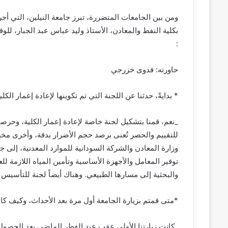
ومن بين الجامعات المتضررة، تبرز جامعة النيلين، التي أج
بكلية النفط والمعادن، الأستاذ وليد عباس عبد الجبار، ل
:
حاورته: فدوى خزرجي
* بدايةً، حدثنا عن اللجنة التي تم تكوينها لإعادة إعمار ال
_نعم، قمنا بتشكيل لجنة خاصة لإعادة إعمار الكلية، وحرص
للتقييم والحصر تُعنى برصد حجم الأضرار بدقة، وأخرى 
وزارة المعادن والشركة السودانية للموارد المعدنية، إلى
توفير المعامل والأجهزة الأساسية وتأمين المياه اللازمة لل
والبحثية إلى مسارها الطبيعي. وهناك أيضاً لجنة للتأسيس و
*متى قمتم بزيارة الجامعة أول مرة بعد الأحداث، وكيف كا
_كانت زيارتنا الأولى عقب عيد الفطر الماضي بعد الحصو