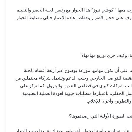
رت معها “اكوشي نيوز” هذا الحوار مع رئيس لجنة الحصر والتقييم
لوقوف على حجم الأضرار وخطط إعادة الإعمار فإلى مضابط الحوار
كلية، وكيف جرى توزيع مهامها؟
نا على أن تكون مهامها موزعة بوضوح عبر أربعة أقسام: لجنة
مخصّصة للتواصل الخارجي وجلب الدعم وتشمل شركاء محتملين من
 جانب شركات كبرى في قطاعي التعدين والبترول. كما نركز على
عمل الحقلي، باعتبارها متطلبات حيوية لعودة العملية التعليمية
التطوير، وأخرى للإعلام.
نت الصورة الأولية التي رصدتموها؟
ل على تصاريح خاصة لدخول الخرطوم. وهناك صُدمنا بحجم الدمار