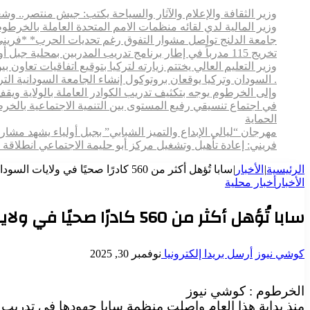
وزير الثقافة والإعلام والآثار والسياحة يكتب: جيش منتصر.. و
وزير المالية لدي لقائه منظمات الامم المتحدة العاملة بالخرطوم
جامعة الدلنج تواصل مشوار التفوق رغم تحديات الحرب* *فريني
تخريج 115 مدرباً في إطار برنامج تدريب المدربين بمحلية جبل أولياء
وزير التعليم العالي يختتم زيارته لتركيا بتوقيع اتفاقيات تعاون
. السودان وتركيا يوقعان بروتوكول إنشاء الجامعة السودانية التركية بالخرطوم
وإلى الخرطوم يوجه بتكثيف تدريب الكوادر العاملة بالولاية ويقف م
في اجتماع تنسيقي رفيع المستوى بين التنمية الاجتماعية بالخ
الحماية
مهرجان “ليالي الإبداع والتميز الشبابي” بجبل أولياء يشهد مش
فريني: إعادة تأهيل وتشغيل مركز أبو حليمة الاجتماعي انطلاقة 
الرئيسية
|
الأخبار
|
سابا تُؤهل أكثر من 560 كادرًا صحيًا في ولايات السودان
الأخبار
أخبار محلية
سابا تُؤهل أكثر من 560 كادرًا صحيًا في ولايات السودان
كوشي نيوز
أرسل بريدا إلكترونيا
نوفمبر 30, 2025
الخرطوم : كوشي نيوز