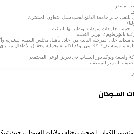
شعب مقتدر
.
 يلتقي مدير جامعة الدلنج لبحث سبل التعاون المشترك
 بين خمس جامعات سودانية ونظيراتها التركية
 2. وزيرا التعليم
يدانياً على المرحلة الثانية من إعادة تأهيل مجلس التنمية البشرية وأكا
رطوم واليونيسيف*: *​فريني يؤكد الالتزام بحماية وحقوق الأطفال متأ
اركة واسعة ويؤكد دور الشباب في تعزيز الوعي المجتمعي
حقيقية لتعمير المنطقة