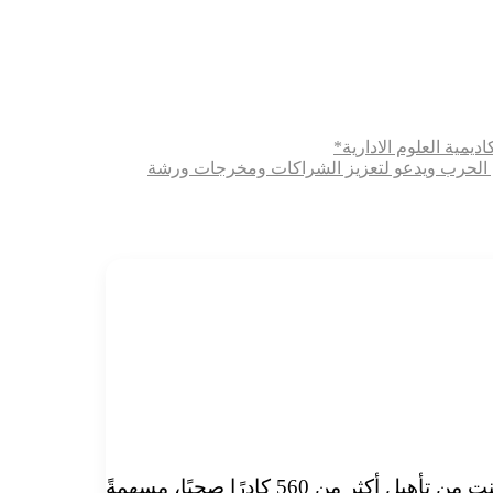
ديمية العلوم الادارية*
ثري الحرب ويدعو لتعزيز الشراكات ومخرجات ورشة
منذ بداية هذا العام واصلت منظمة سابا جهودها في تدريب وتطوير الكوادر الصحية بمختلف ولايات السودان، حيث تمكنت من تأهيل أكثر من 560 كادرًا صحيًا، مسهمةً