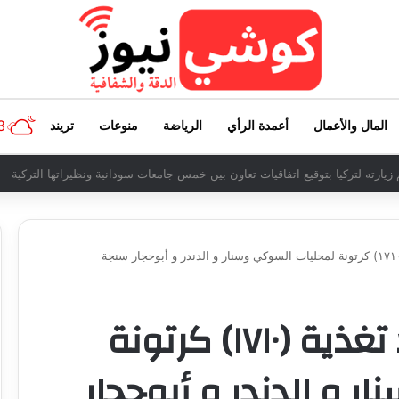
3
المال والأعمال
أعمدة الرأي
الرياضة
منوعات
تريند
م زيارته لتركيا بتوقيع اتفاقيات تعاون بين خمس جامعات سودانية ونظيراتها التركية
صحة سنار ترحل إمداد تغذية (١٧١٠) كرتونة
 و الدندر و أبوحجار