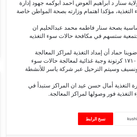
لاية سنار د ابراهيم العوض احمد ابوكمه جهود إدارة
ء التغذية، مؤكدا اهتمام وزارته بصحة المواطن خاصة
لاساسية بصحة سنار فاطمه محمد عبدالحليم ان
لمجتمعية ستسهم في مكافحة حالات سوء التغذيه
ينا حماد أن إمداد التغذية لمراكز المعالجة
المجتمعية بالمحليات المستهدفة هو عباره عن ١٧١٠ كرتونة وجبة غذائية لمعالجة حالات سوء
ليونسيف وسيتم الترحيل عبر شركة ياسر للأنشطة
رة التغذية أمال حسن عيد ان المراكز ستبدأ في
لتغذية فور وصولها لمراكز المعالجة.
نسخ الرابط