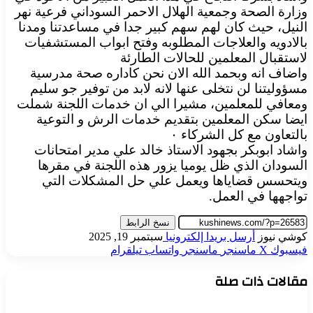
وزارة الصحة وجمعية الهلال الاحمر السوداني فرعية نهر
النيل، حيث كان لهم سهم كبير جدا في مساعدتنا ومدنا
بالادويه والعلاجات المطلوبه وفتح ابواب المستشفيات
لاستقبال المعلمين للحالات الطارئة
واضاف انه وبحمد الله الان نحن كاداره صحة مدرسية
مسؤوليتنا لن نتخلى عنها لانه لابد من توفير جو سليم
ومعافي للمعلمين، مشيرا الي ان خدمات اللجنة شملت
ايضا سكن المعلمين بتقديم خدمات الرش و التوعية
بالتعاون مع كل الشركاء ٠
واشاد ابوبكر بجهود الاستاذ خالد علي مدير امتحانات
السودان الذي ظل يوميا يزور هذه اللجنة في مقرها
ويتحسس قضاياها ويعمل علي حل المشكلات التي
تواجهها في العمل.
نسخ الرابط
كوشي نيوز
أرسل بريدا إلكترونيا
سبتمبر 19, 2025
فيسبوك
‫X
ماسنجر
ماسنجر
واتساب
تيلقرام
مقالات ذات صلة