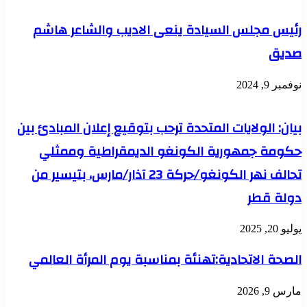
رئيس مجلس السيادة ينعى الاديب والشاعر هاشم
صديق
نوفمبر 9, 2024
بيان: الولايات المتحدة ترحب بتوقيع إعلان المبادئ بين
حكومة جمهورية الكونغو الديمقراطية وممثلي
تحالف نهر الكونغو/حركة 23 آذار/مارس، بتيسير من
دولة قطر
يوليو 20, 2025
الصحة الاتحادية:تهنئة بمناسبة يوم المرأة العالمي
مارس 9, 2026