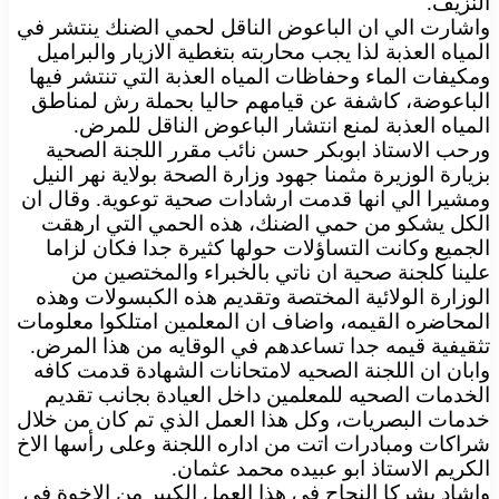
النزيف.
واشارت الي ان الباعوض الناقل لحمي الضنك ينتشر في
المياه العذبة لذا يجب محاربته بتغطية الازيار والبراميل
ومكيفات الماء وحفاظات المياه العذبة التي تنتشر فيها
الباعوضة، كاشفة عن قيامهم حاليا بحملة رش لمناطق
المياه العذبة لمنع انتشار الباعوض الناقل للمرض.
ورحب الاستاذ ابوبكر حسن نائب مقرر اللجنة الصحية
بزيارة الوزيرة مثمنا جهود وزارة الصحة بولاية نهر النيل
ومشيرا الي انها قدمت ارشادات صحية توعوية. وقال ان
الكل يشكو من حمي الضنك، هذه الحمي التي ارهقت
الجميع وكانت التساؤلات حولها كثيرة جدا فكان لزاما
علينا كلجنة صحية ان ناتي بالخبراء والمختصين من
الوزارة الولائية المختصة وتقديم هذه الكبسولات وهذه
المحاضره القيمه، واضاف ان المعلمين امتلكوا معلومات
تثقيفية قيمه جدا تساعدهم في الوقايه من هذا المرض.
وابان ان اللجنة الصحيه لامتحانات الشهادة قدمت كافه
الخدمات الصحيه للمعلمين داخل العيادة بجانب تقديم
خدمات البصريات، وكل هذا العمل الذي تم كان من خلال
شراكات ومبادرات اتت من اداره اللجنة وعلى رأسها الاخ
الكريم الاستاذ ابو عبيده محمد عثمان.
واشاد بشركا النجاح في هذا العمل الكبير من الاخوة في