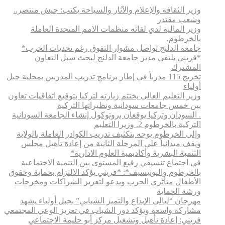
وزير الثقافة والإعلام والآثار والسياحة يكتب: جيش منتصر..
وشعب مقتدر
وزير المالية لدي لقائه منظمات الامم المتحدة العاملة
بالخرطوم.
جامعة الدلنج تواصل مشوار التفوق رغم تحديات الحرب*
*فريني يلتقي مدير جامعة الدلنج لبحث سبل التعاون
المشترك
تخريج 115 مدرباً في إطار برنامج تدريب المدربين بمحلية جبل
أولياء
وزير التعليم العالي يختتم زيارته لتركيا بتوقيع اتفاقيات تعاون
بين خمس جامعات سودانية ونظيراتها التركية
. السودان وتركيا يوقعان بروتوكول إنشاء الجامعة السودانية
التركية بالخرطوم 2. وزيرا التعليم
وإلى الخرطوم يوجه بتكثيف تدريب الكوادر العاملة بالولاية
ويقف ميدانياً على المرحلة الثانية من إعادة تأهيل مجلس
التنمية البشرية وأكاديمية العلوم الادارية*
في اجتماع تنسيقي رفيع المستوى بين التنمية الاجتماعية
بالخرطوم واليونيسيف*: *​فريني يؤكد الالتزام بحماية وحقوق
الأطفال متأثري الحرب ويدعو لتعزيز الشراكات ومخرجات
ورشة الحماية
مهرجان “ليالي الإبداع والتميز الشبابي” بجبل أولياء يشهد
مشاركة واسعة ويؤكد دور الشباب في تعزيز الوعي المجتمعي
فريني: إعادة تأهيل وتشغيل مركز أبو حليمة الاجتماعي