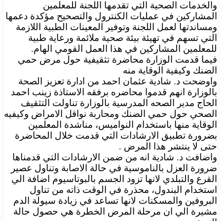
والخدمات الصحية التي تقدمها اللجنة للمعلمين
المشاركين في عمليات الكنترول والتصحيح مؤكدة دعمها
ومساندتها لعمل اللجنة وتوفير المعينات الطبية اللازمة
التي تسهم في تهيئة بيئة صحية ملائمة ورعاية طبية
للمعلمين المشاركين في هذا العمل القومي الهام.
فيما قدمت الوزارة محاضرة تثقيفية حول مرض حمي
الضنك وكيفية الوقاية منه
واوضحت د. شادية عثمان احمد من ادارة تعزيز الصحة
بالوزارة انهم قدموا محاضره برفقه الاستاذة زينب احمد
الحاج مدير الصحه المدرسية بالوزارة تناولت التثقيف
الصحي حول حمي الضنك ومحاربة نواقل الامراض وكيفيه
الوقاية منها باستخدام النواميس، مناشدة المعلمين
بضرورة تطبيق الارشادات التي قدمت خلال المحاضرة
حتى لا ينتشر هذا المرض .
واضافت د. شادية انه من ضمن الارشادات التي قدمناها
ضرورة العزل بالناموسية في حالة الاصابة وتناول عصير
القرع والتبلدي لانها تزود الجسم بالبوتاسيوم اضافة الي
استخدام البندول، محذرة في الوقت ذاته من تناول
البروفين والمسكنات لانها تساعد في زيادة سيولة الدم
مشيرة الي ان مرحلة المرض الخطرة هي حصول حالة