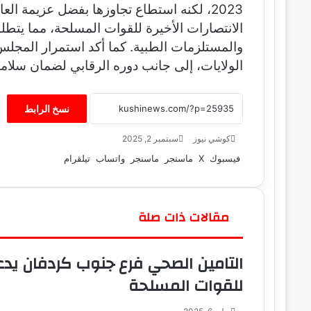
2023، لكنه استطاع تجاوزها بفضل عزيمة ال
ي
ا
الانتصارات الأخيرة للقوات المسلحة، مما يتطل
والمستلزمات الطبية. كما أكد استمرار المجلس
الولايات، إلى جانب دوره الرقابي لضمان سلامة
نسخ الرابط
كوشي نيوز
أ
سبتمبر 2, 2025
ر
فيسبوك
‫X
ماسنجر
ماسنجر
واتساب
تيلقرام
س
ل
ب
ر
مقالات ذات صلة
ي
د
التامين الصحي فرع جنوب كردفان يد
ا
إ
للقوات المسلحة
ل
ك