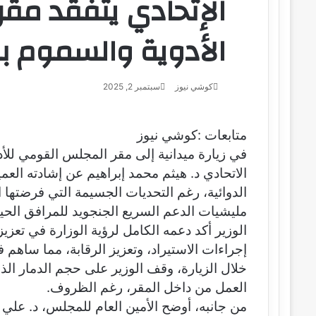
الإتحادي يتفقد مق
الأدوية والسموم ب
كوشي نيوز
أ
سبتمبر 2, 2025
ر
س
ل
متابعات :كوشي نيوز
ب
في زيارة ميدانية إلى مقر المجلس القومي للأد
ر
الاتحادي د. هيثم محمد إبراهيم عن إشادته العم
ي
الدوائية، رغم التحديات الجسيمة التي فرضتها 
د
ا
مليشيات الدعم السريع الجنجويد للمرافق الحيو
إ
الوزير أكد دعمه الكامل لرؤية الوزارة في تعزي
ل
إجراءات الاستيراد، وتعزيز الرقابة، مما ساهم ف
ك
ت
خلال الزيارة، وقف الوزير على حجم الدمار ال
ر
العمل من داخل المقر، رغم الظروف.
و
من جانبه، أوضح الأمين العام للمجلس، د. علي 
ن