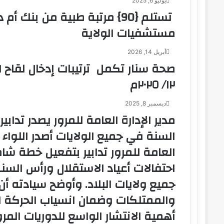
يوليو 6, 2025
ت
تستلم {90} مرتبة طبية من بن
ر
و
مستشفيات الولاية
ن
ي
أبريل 14, 2026
ا
١٢/ ٢٠٢٥م
ديسمبر 8, 2025
مدير الإدارة العامة للمرور يصدر تدابي
السنة في جميع الولايات أصدر اللواء
العامة للمرور تدابير بتفعيل خطة شام
احتفالات أعياد الاستقلال ورأس السنة
جميع ولايات البلاد. وأوضح سيادته أن
والممتلكات وضمان انسياب الحركة ا
أهمية الانتشار الواسع للدوريات المر