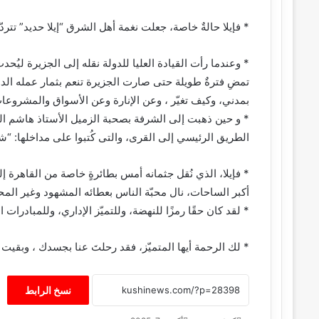
* فإيلا حالةٌ خاصة، جعلت نغمة أهل الشرق “إيلا حديد” تتردّ
* وعندما رأت القيادة العليا للدولة نقله إلى الجزيرة ليُ
تمضِ فترةٌ طويلة حتى صارت الجزيرة تنعم بثمار عمله الد
بمدني، وكيف تغيّر ، وعن الإنارة وعن الأسواق والمشروعات
* و حين ذهبت إلى الشرفة بصحبة الزميل الأستاذ هاشم ال
الطريق الرئيسي إلى القرى، والتى كُتبوا على مداخلها: “شكرً
* فإيلا، الذي نُقل جثمانه أمس بطائرةٍ خاصة من القاهرة إ
أكبر الساحات، نال محبّة الناس بعطائه المشهود وغير الم
* لقد كان حقًا رمزًا للنهضة، وللتميّز الإداري، وللمبادرات ا
* لك الرحمة أيها المتميّز، فقد رحلتَ عنا بجسدك ، وبقيت ب
نسخ الرابط