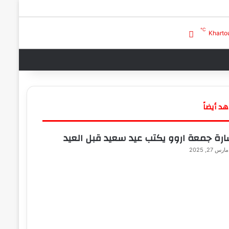
℃
بحث عن
تسجيل الدخول
Khart
د أيضاً
ارة جمعة اروو يكتب عيد سعيد قبل العيد
مارس 27, 2025