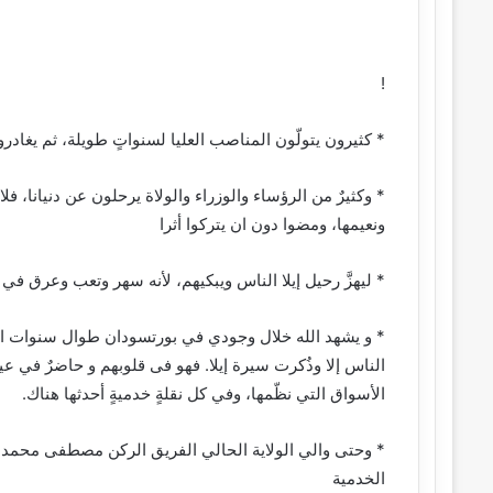
ب
ر
ي
!
د
ا
إ
* كثيرون يتولّون المناصب العليا لسنواتٍ طويلة، ثم يغادرونه
ل
ك
* وكثيرٌ من الرؤساء والوزراء والولاة يرحلون عن دنيانا، ف
ت
ونعيمها، ومضوا دون ان يتركوا أثرا
ر
و
ن
* ليهزَّ رحيل إيلا الناس ويبكيهم، لأنه سهر وتعب وعرق في 
ي
ا
* و يشهد الله خلال وجودي في بورتسودان طوال سنوات الحر
الناس إلا وذُكرت سيرة إيلا. فهو فى قلوبهم و حاضرٌ في ع
الأسواق التي نظّمها، وفي كل نقلةٍ خدميةٍ أحدثها هناك.
* وحتى والي الولاية الحالي الفريق الركن مصطفى محمد نور
الخدمية