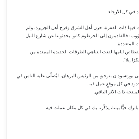
د في كل الأرجاء.
حدث فيها ذات القفزة، حزن أهل الشرق وفرح أهل الجزيرة. ولم
ؤوب؛ فالقادمون إلى الخرطوم كانوا يحدثوننا عن شارع النيل
 المتعددة.
قصّاص ايامها لفتت انتباهي الطرقات الجديدة الممتدة من
ا إيلا”.
لى بورتسودان بتوجيهٍ من الرئيس البرهان، ليُصلّى عليه الناس في
حدود في كل موقعٍ عمل فيه.
لمنتجة ذات الأثر الباقي.
اثرك حيًّا بيننا، يذكّرنا بك في كل مكان عملت فيه