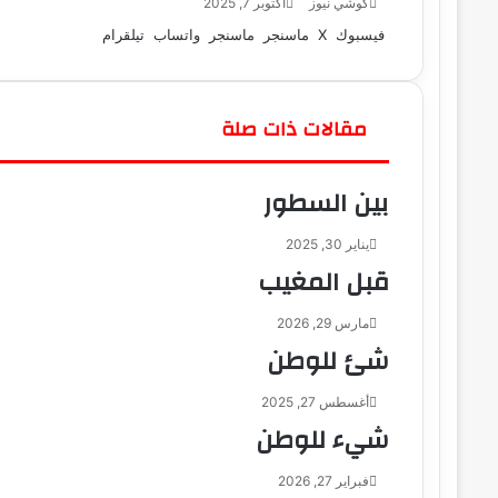
كوشي نيوز
أ
أكتوبر 7, 2025
ر
فيسبوك
‫X
ماسنجر
ماسنجر
واتساب
تيلقرام
س
ل
ب
ر
مقالات ذات صلة
ي
د
بين السطور
ا
إ
ل
يناير 30, 2025
ك
قبل المغيب
ت
ر
مارس 29, 2026
و
شئ للوطن
ن
ي
ا
أغسطس 27, 2025
شيء للوطن
فبراير 27, 2026