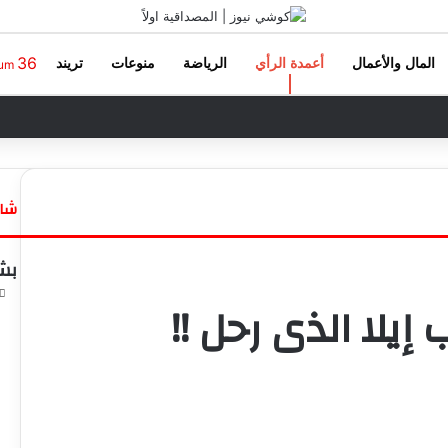
36
المال والأعمال
أعمدة الرأي
الرياضة
منوعات
تريند
oum
شاه
إ
غ
بش
ل
ا
إيلا الذى رحل !!
ق