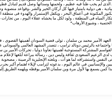
الذى لم يخب ظنا فيه عظيم ، ولحمتها وسداتها وصل قديم لتبادل فطرى
ادية ، هى دولية بامتياز فيها كل أركان الخير والشر ،وقواعد منصوبة 
ز المكنونة فى أعماق البحر ، ويكفل الإستمرار والهدوء فى منطقة السا
تكار المياه فى المنطقة ، ولود لكل ما يخشاه عقلاء اليوم ، من تجار
 الحتمية ، وشيوع الأرهاب*
لى العهد الأمير محمد بن سلمان ، تولى قضية السودان أهميتها القصوى ، 
 واجتماعه بالرئيس دونالد ترامب ، تتصدر المشهد العالمى والسودانى عين
 بالقواسم المشتركة المستوجبة أهميتها تعاونا دوليا ، تحركات الأمير بن
ب لدى الزعيم السعودى ثقافة وليس دين ، رسالة ببراعة أبلغها لإعلام
ه فى النفس واستشرافه لما هو آت ، وبلغته الإنجليزية الرصينة ، مصحوب
 والإنسانيين فى عالم اليوم ، بدعوته لترامب لإيلاء اهتمام أكبر بحرب ا
ا كمن يسمع بها لأول مرة وبن سلمان الأمير يوقظه ويلهمه الطريق إلى