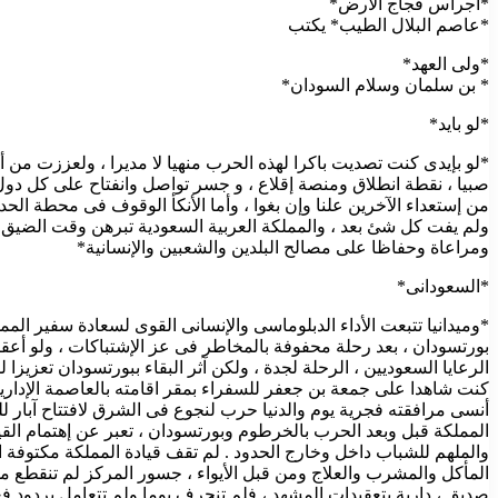
*أجراس فجاج الأرض*
*عاصم البلال الطيب* يكتب
*ولى العهد*
* بن سلمان وسلام السودان*
*لو بايد*
*لو بإيدى كنت تصديت باكرا لهذه الحرب منهيا لا مديرا ، ولعززت من 
صبيا ، نقطة انطلاق ومنصة إقلاع ، و جسر تواصل وانفتاح على كل دول ال
من إستعداء الآخرين علنا وإن بغوا ، وأما الأنكأ الوقوف فى محطة 
ولم يفت كل شئ بعد ، والمملكة العربية السعودية تبرهن وقت الضيق و
ومراعاة وحفاظا على مصالح البلدين والشعبين والإنسانية*
*السعودانى*
*وميدانيا تتبعت الأداء الدبلوماسى والإنسانى القوى لسعادة سفير ال
بورتسودان ، بعد رحلة محفوفة بالمخاطر فى عز الإشتباكات ، ولو أعقب
الرعايا السعوديين ، الرحلة لجدة ، ولكن آثر البقاء ببورتسودان تعزي
كنت شاهدا على جمعة بن جعفر للسفراء بمقر اقامته بالعاصمة الإدارية 
أنسى مرافقته فجرية يوم والدنيا حرب لنجوع فى الشرق لافتتاح آبار لل
المملكة قبل وبعد الحرب بالخرطوم وبورتسودان ، تعبر عن إهتمام الق
والملهم للشباب داخل وخارج الحدود . لم تقف قيادة المملكة مكتوفة
المأكل والمشرب والعلاج ومن قبل الأيواء ، جسور المركز لم تنقطع م
صديق ، دارية بتعقيدات المشهد ، فلم تنجرف يوما ولم تتعامل بردود 