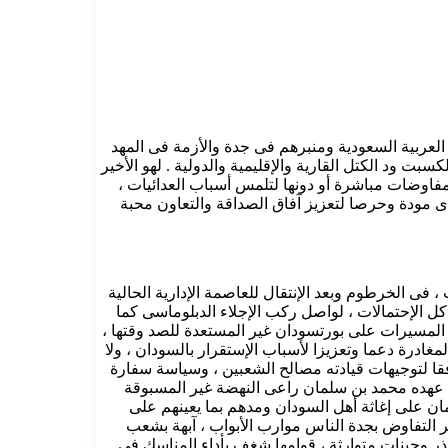
العربية السعودية ومنبرهم فى جدة والأزمة فى المهد
ت ود الكتل القارية والإقليمية والدولية . لهو الأخير
فاوضات مباشرة أو دونها لتلمس أسباب العدائيات ،
ى مودة وحرصا لتعزيز آفاق الصداقة والتعاون محبة
فى الخرطوم وبعد الإنتقال للعاصمة الإدارية الحالية
ل الإحتمالات ، لواصل ركب الإجلاء الدبلوماسى كما
فة المسيرات على بورتسودان غير المستعدة للصد وقتها ،
غادرة دعما وتعزيزا لأسباب الإستقرار بالسودان ، ولا
وفقا لتوجيهات قيادته مصالح الشعبين ، وسياسة سفارة
ى عهده محمد بن سلمان راعى النهضة غير المسبوقة
ن على إغاثة أهل السودان ومدهم بما يعينهم على
ر التفاوض بجدة الناس موارب الأبواب ، آبهة بشعب
ر وجينات متوارثة ، قوامها شغف بأداء المناسك فى