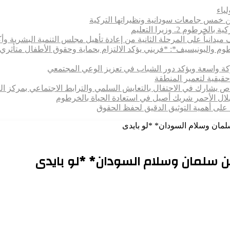
 بين خمس جامعات سودانية ونظيراتها التركية
 2. وزيرا التعليم
يدانياً على المرحلة الثانية من إعادة تأهيل مجلس التنمية البشرية وأكا
رطوم واليونيسيف*: *​فريني يؤكد الالتزام بحماية وحقوق الأطفال متأ
اركة واسعة ويؤكد دور الشباب في تعزيز الوعي المجتمعي
حقيقية لتعمير المنطقة
خاص يشارك في الاحتفال بالتعايش السلمي والترابط الاجتماعي بمركز ال
هلال الأحمر شريك أصيل في استعادة الحياة بالخرطوم
 على أهمية التوثيق الدقيق لحفظ الحقوق
لمان وسلام السودان* *لو بايدى
ن سلمان وسلام السودان* *لو بايدى