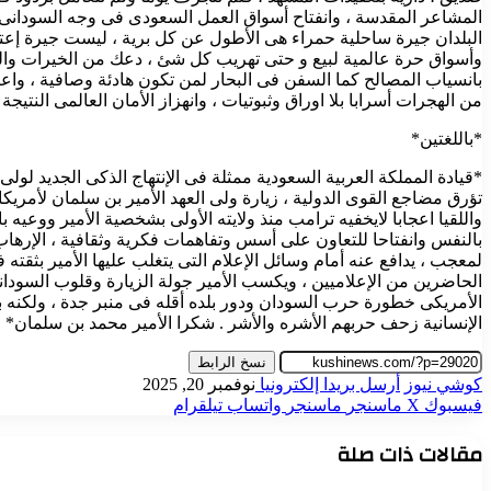
المشاعر المقدسة ، وانفتاح أسواق العمل السعودى فى وجه السودانى 
البلدان جيرة ساحلية حمراء هى الأطول عن كل برية ، ليست جيرة إعتي
وأسواق حرة عالمية لبيع و حتى تهريب كل شئ ، دعك من الخيرات والكنو
بانسياب المصالح كما السفن فى البحار لمن تكون هادئة وصافية ، واع
من الهجرات أسرابا بلا اوراق وثبوتيات ، وانهزاز الأمان العالمى النتيجة
*باللغتين*
*قيادة المملكة العربية السعودية ممثلة فى الإنتهاج الذكى الجديد لو
تؤرق مضاجع القوى الدولية ، زيارة ولى العهد الأمير بن سلمان لأمريكا
واللقيا اعجابا لايخفيه ترامب منذ ولايته الأولى بشخصية الأمير ووعيه
بالنفس وانفتاحا للتعاون على أسس وتفاهمات فكرية وثقافية ، الإرها
لمعجب ، يدافع عنه أمام وسائل الإعلام التى يتغلب عليها الأمير بثقت
الحاضرين من الإعلاميين ، ويكسب الأمير جولة الزيارة وقلوب السودانيين
الأمريكى خطورة حرب السودان ودور بلده أقله فى منبر جدة ، ولكنه بد
الإنسانية زحف حربهم الأشره والأشر . شكرا الأمير محمد بن سلمان*
نسخ الرابط
كوشي نيوز
أرسل بريدا إلكترونيا
نوفمبر 20, 2025
فيسبوك
‫X
ماسنجر
ماسنجر
واتساب
تيلقرام
مقالات ذات صلة