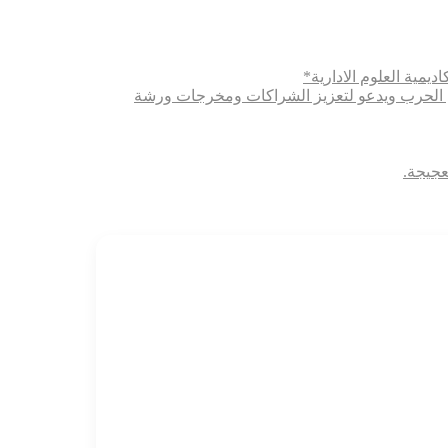
ديمية العلوم الادارية*
ثري الحرب ويدعو لتعزيز الشراكات ومخرجات ورشة
عجيجة.