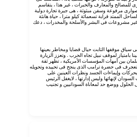
 للمصالح والمعارف والخبرات ، غير هذا ، يتقاسم
وصوارى مرفوعة وسفن مبثوثة ، هى جيرة تجارة دولية
حل الممتد قرابة تسعمائة كيلو مترا ، حياة هانئة
ات غير مشروعات فى البشر والأسلحة والمخدرات ، دعك
فى سياق موقفها الثابت حيال قضايا ومخاطر بعينها
ا بامتياز لموقف نبيل تجاه الحرب . وتعزز الزيارة
 سلمان بين أمهات المؤسسات الأمريكية ، تظهر ثقة
 متعجرف فى حضرة ترامب الذى ينجح فى تحييده وتحويله
ة بحركات وإيماءات الجسد ونظرات العينين على
لسودان لإنهائها وليس إدارتها ، لايغفل الرئيس
 الحلول ووضع حد لمعاناة السودانيين و تجنيب