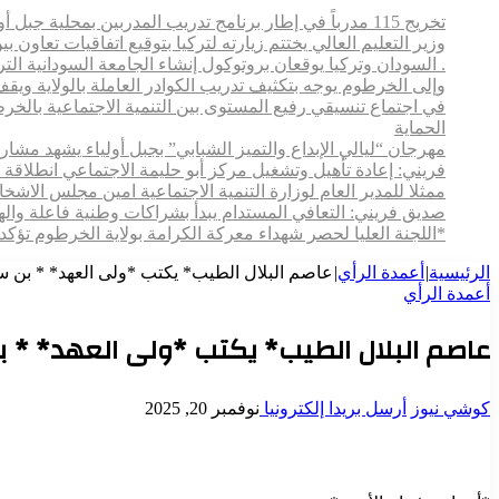
تخريج 115 مدرباً في إطار برنامج تدريب المدربين بمحلية جبل أولياء
وزير التعليم العالي يختتم زيارته لتركيا بتوقيع اتفاقيات تعاون
. السودان وتركيا يوقعان بروتوكول إنشاء الجامعة السودانية التركية بالخرطوم
وإلى الخرطوم يوجه بتكثيف تدريب الكوادر العاملة بالولاية ويقف م
في اجتماع تنسيقي رفيع المستوى بين التنمية الاجتماعية بالخ
الحماية
مهرجان “ليالي الإبداع والتميز الشبابي” بجبل أولياء يشهد مش
فريني: إعادة تأهيل وتشغيل مركز أبو حليمة الاجتماعي انطلاقة 
ممثلا للمدير العام لوزارة التنمية الاجتماعية امين مجلس الاش
صديق فريني: التعافي المستدام يبدأ بشراكات وطنية فاعلة وال
*اللجنة العليا لحصر شهداء معركة الكرامة بولاية الخرطوم تؤكد
الرئيسية
|
أعمدة الرأي
|
عاصم البلال الطيب* يكتب *ولى العهد* * بن س
أعمدة الرأي
عاصم البلال الطيب* يكتب *ولى العهد* * ب
كوشي نيوز
أرسل بريدا إلكترونيا
نوفمبر 20, 2025