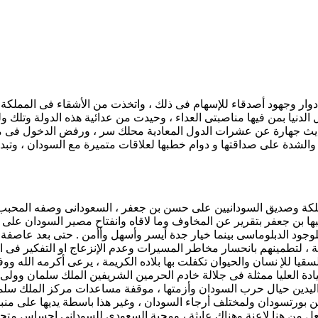
أدوار وجهود أصدقاء للإسهام فى ذلك ، واتخذت من الأشقاء فى المملكة 
دنيا بمن فيها مناصبتى العداء ، وحيدت من عدائية هذه الدولة وتلك ولكسب
الحديث جهارة عن عشرات الدول المعادية محلك سر ، ورفض الدخول فى م
الشدة على صداقتها و دوام خطبها لعلاقات متميرة مع السودان ، وتبد
مملكة وصديق السودانيين على حسن بن جعفر ، السعودانى وصفه المحبب ، 
ها بن جعفر بتقرير عن المخاوف وما لاقاه وانفتاح مصير السودان على ك
زا للوجود الدبلوماسى بينما خيار جدة أيسر وأسهل وأأمن . حتى بعد عاص
، لتطمينهم بانحسار مخاطر المسيرات وعدم الإنزعاج او التفكير فى الم
سقيا للإ نسان والحيوان تكفلت بها بلاده الكريمة ، يرعى أكرمه الله و
يادة العليا ممثلة فى جلالة خادم الحرمين الشريفين الملك سلمان وول
 اليدين حيال حرب السودان وأزمتها ، موقفة مساعدات مركز الملك سلما
ن بورتسودان ولمختلف أرجاء السودان ، وغير هذا باسطة يديها على منب
فعل من هنا لاعنة وهناك عابثة ، ومحبة السعودى للسودانى إحساس متجذ