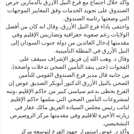
وأكد خلال اجتماع مع فرع النيل الأزرق بالدمازين حرص
الصندوق على تجويد الخدمات وفق المعايير الموجهات
التي وضعتها رئاسة الصندوق.
واحتفى باداء فرع النيل الأزرق، وقال انه كان من أفضل
الولايات رغم صعوبة جغرافية وتضاريس الإقليم وفي
مقدمتها إدخال العائدين من دولة جنوب السودان إلى
النيل الأزرق في المظلة التأمينية.
وقال د. وهب الله إن فريق الإشراف سيقف على
الفجوات (حتى ينفذ التأمين الصحي تدخلات واضحة).
من جانبه قال مدير فرع الصندوق القومي للتأمين
الصحي بالنيل الأزرق الدكتور أبوبكر الصديق عوض إن
الفرع يحظى بدعم سياسي كبير من حاكم الإقليم ،ونبه
لمشروعات التأمين الصحي التي سلمها حاكم الإقليم
لنائب رئيس مجلس السيادة الفريق مالك عقار في
زيارته الأخيرة للاقليم وفي مقدمتها مركز الروصيرص
التشخيصي.
وأكد د. عوض استمرار جهود الفرع لتوسعة مركز