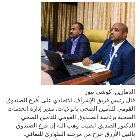
س
ل
ب
ر
ي
د
ا
إ
ل
ك
ت
ر
الدمازين: كوشي نيوز
و
قال رئيس فريق الإشراف الاتحادي على أفرع الصندوق
ن
القومي للتأمين الصحي بالولايات، مدير إدارة الخدمات
ي
الصحية برئاسة الصندوق القومي للتأمين الصحي
ا
الدكتور الصديق الطيب وهب الله إن فرع الصندوق
بالنيل الأزرق خرج من مرحلة الطوارئ للتعافي.