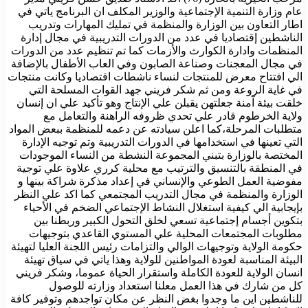
عام وزارة التنمية الإجتماعية والوزير المكلف ان البرنامج ياتي في
اطار التعاون بين الوزارة والمنظمة في تمليك المهارات وتدريب
الناشطين إقتصاديا في عدد من الدورات التدريبية في مجال إدارة
المنظمات وادارة الكوارث والأزمات كما تم تنظيم عدد من الدورات
في مجال المعجنات وصناعة الصابون وفي العاب الأطفال بالإضافة
الي افتتاح معرض للمنتجات لنساء ناشطات اقتصاديا وكانت منتجات
في غاية الروعة ومن ثم شكر فريني جهد القوات المسلحة التي
خلقت بيئة آمنة جعلتهن يقبلن علي الإنتاج وهو تأكيد علي ان إنسان
ولاية الخرطوم قادر علي تحدي ظروفه الراهنة والتعامل مع
متطلبات المرحلة،كما اعلن سيادته عن دعمه للمنظمة ببعض المواد
التي تعينها في استخدامها في الدورات التدريبية وتم توجيه الإدارة
المختصة بالوزارة بتبني المجموعة النشطة من النساء الموجودات
في المنطقة بالتنسيق والترتيب مع محلية كرري علاوة علي توجية
مفوضية العمل الطوعي والإنساني في إعداد مذكرة شراكة بينها و
الوزارة والمنظمة في مجال التدريب المجتمعي كما اكد علي النظر
بإيجابية الي كيفية استغلال النشاط الإجتماعي الضخم في الأحياء
بتكوين أجسام إجتماعية تسعي لخلق التحول الكبير وربطنا بين
مطلوبات المجتمعات المحلية علي المستوي القاعدي بتوجيهات
حكومة الولاية وتوجيهات الوالي والتزامات رئيس اللجنة العليا لتهيئة
البيئة المناسبة لعودة المواطنين للولاية وهذا ياتي في سياق تهيئة
انسان الولاية للعودة الكاملة واستقرار الحياة عموما، وشكر فريني
كل من شارك في هذا العمل معلنا استعداد وزارته للوصول
للناشطين اين ما وجدوا بغض النظر عن مكان تواجدهم وتوفير كافة