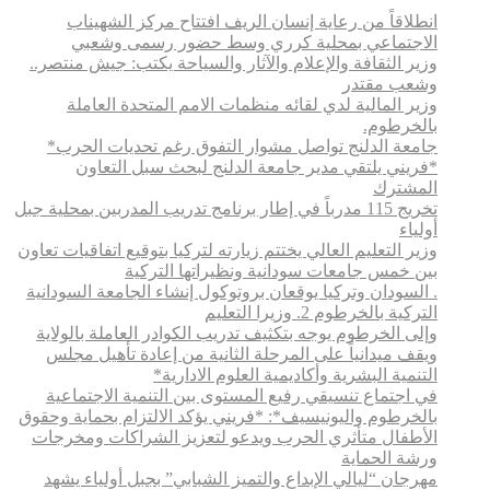
انطلاقاً من رعاية إنسان الريف افتتاح مركز الشهيناب
الاجتماعي بمحلية كرري وسط حضور رسمى وشعبي
وزير الثقافة والإعلام والآثار والسياحة يكتب: جيش منتصر..
وشعب مقتدر
وزير المالية لدي لقائه منظمات الامم المتحدة العاملة
بالخرطوم.
جامعة الدلنج تواصل مشوار التفوق رغم تحديات الحرب*
*فريني يلتقي مدير جامعة الدلنج لبحث سبل التعاون
المشترك
تخريج 115 مدرباً في إطار برنامج تدريب المدربين بمحلية جبل
أولياء
وزير التعليم العالي يختتم زيارته لتركيا بتوقيع اتفاقيات تعاون
بين خمس جامعات سودانية ونظيراتها التركية
. السودان وتركيا يوقعان بروتوكول إنشاء الجامعة السودانية
التركية بالخرطوم 2. وزيرا التعليم
وإلى الخرطوم يوجه بتكثيف تدريب الكوادر العاملة بالولاية
ويقف ميدانياً على المرحلة الثانية من إعادة تأهيل مجلس
التنمية البشرية وأكاديمية العلوم الادارية*
في اجتماع تنسيقي رفيع المستوى بين التنمية الاجتماعية
بالخرطوم واليونيسيف*: *​فريني يؤكد الالتزام بحماية وحقوق
الأطفال متأثري الحرب ويدعو لتعزيز الشراكات ومخرجات
ورشة الحماية
مهرجان “ليالي الإبداع والتميز الشبابي” بجبل أولياء يشهد