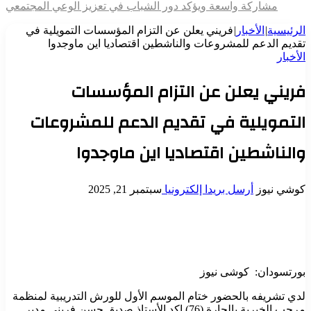
مشاركة واسعة ويؤكد دور الشباب في تعزيز الوعي المجتمعي
الرئيسية
|
الأخبار
|
فريني يعلن عن التزام المؤسسات التمويلية في
تقديم الدعم للمشروعات والناشطين اقتصاديا اين ماوجدوا
الأخبار
فريني يعلن عن التزام المؤسسات
التمويلية في تقديم الدعم للمشروعات
والناشطين اقتصاديا اين ماوجدوا
كوشي نيوز
أرسل بريدا إلكترونيا
سبتمبر 21, 2025
بورتسودان: كوشى نيوز
لدي تشريفه بالحضور ختام الموسم الأول للورش التدريبية لمنظمة
مرحب الخيرية بالحارة (76) اكد الأستاذ صديق حسن فريني مدير