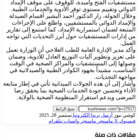
مستشفيات الفتح وأمبدة، للوقوف على موقف الإمداد
الدوائي وتقييم مستوى توفر الأدوية والخدمات الطبية.
وخلال الجولة، زار الدكتور أحمد البشير أقسام الصيدلة
والإمداد الدوائي بالمستشفيين، واطلع على الإجراءات
المتبعة لضمان استمرارية الإمداد، كما استمع إلى تقارير
من إدارات المستشفيات حول أبرز التحديات التي تواجه
العمل.
وأكد مدير الإدارة العامة للطب العلاجي أن الوزارة تعمل
على تعزيز وتطوير آليات التوزيع العادل للأدوية، وضمان
وصولها إلى المستشفيات والمراكز الصحية في الوقت
المناسب، مشيداً بجهود الكوادر الطبية والصيدلانية في
مواجهة التحديات.
وأشار إلى أن هذه الجولات الميدانية تأتي في إطار متابعة
الأداء وتحسين جودة الخدمات الصحية بما يحقق رضا
المرضى ويدعم استقرار المنظومة الصحية بالولاية.
نسخ الرابط
كوشي نيوز
أرسل بريدا إلكترونيا
سبتمبر 28, 2025
فيسبوك
‫X
ماسنجر
ماسنجر
واتساب
تيلقرام
مقالات ذات صلة