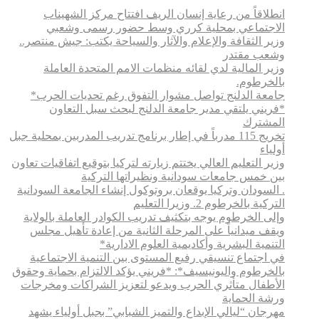
انطلاقاً من رعاية إنسان الريف افتتاح مركز الشهيناب
الاجتماعي بمحلية كرري وسط حضور رسمى وشعبي
وزير الثقافة والإعلام والآثار والسياحة يكتب: جيش منتصر..
وشعب مقتدر
وزير المالية لدي لقائه منظمات الامم المتحدة العاملة
بالخرطوم.
جامعة الدلنج تواصل مشوار التفوق رغم تحديات الحرب*
*فريني يلتقي مدير جامعة الدلنج لبحث سبل التعاون
المشترك
تخريج 115 مدرباً في إطار برنامج تدريب المدربين بمحلية جبل
أولياء
وزير التعليم العالي يختتم زيارته لتركيا بتوقيع اتفاقيات تعاون
بين خمس جامعات سودانية ونظيراتها التركية
. السودان وتركيا يوقعان بروتوكول إنشاء الجامعة السودانية
التركية بالخرطوم 2. وزيرا التعليم
وإلى الخرطوم يوجه بتكثيف تدريب الكوادر العاملة بالولاية
ويقف ميدانياً على المرحلة الثانية من إعادة تأهيل مجلس
التنمية البشرية وأكاديمية العلوم الادارية*
في اجتماع تنسيقي رفيع المستوى بين التنمية الاجتماعية
بالخرطوم واليونيسيف*: *​فريني يؤكد الالتزام بحماية وحقوق
الأطفال متأثري الحرب ويدعو لتعزيز الشراكات ومخرجات
ورشة الحماية
مهرجان “ليالي الإبداع والتميز الشبابي” بجبل أولياء يشهد