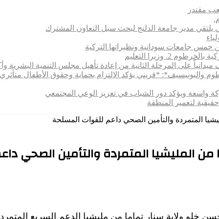
شعب مقتدر
.
 يلتقي مدير جامعة الدلنج لبحث سبل التعاون المشترك
 بين خمس جامعات سودانية ونظيراتها التركية
 2. وزيرا التعليم
يدانياً على المرحلة الثانية من إعادة تأهيل مجلس التنمية البشرية وأكا
رطوم واليونيسيف*: *​فريني يؤكد الالتزام بحماية وحقوق الأطفال متأ
اركة واسعة ويؤكد دور الشباب في تعزيز الوعي المجتمعي
حقيقية لتعمير المنطقة