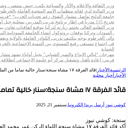
وزير الثقافة والإعلام والآثار والسياحة يكتب: جيش منتصر.. و
وزير المالية لدي لقائه منظمات الامم المتحدة العاملة بالخرطوم
جامعة الدلنج تواصل مشوار التفوق رغم تحديات الحرب* *فريني
تخريج 115 مدرباً في إطار برنامج تدريب المدربين بمحلية جبل أولياء
وزير التعليم العالي يختتم زيارته لتركيا بتوقيع اتفاقيات تعاون
. السودان وتركيا يوقعان بروتوكول إنشاء الجامعة السودانية التركية بالخرطوم
وإلى الخرطوم يوجه بتكثيف تدريب الكوادر العاملة بالولاية ويقف م
في اجتماع تنسيقي رفيع المستوى بين التنمية الاجتماعية بالخ
الحماية
مهرجان “ليالي الإبداع والتميز الشبابي” بجبل أولياء يشهد مش
فريني: إعادة تأهيل وتشغيل مركز أبو حليمة الاجتماعي انطلاقة 
الرئيسية
|
الأخبار
|
قائد الفرقة ١٧ مشاة سنجة:سنار خالية تماما من المليشيا المتمردة والتأمين الصحي داعم للقوات المسلحة
الأخبار
أخبار محلية
قائد الفرقة ١٧ مشاة سنجة:سنار خالية تماما من المليشيا المتمردة والتأمين الصحي داعم للقوات المسلحة
كوشي نيوز
أرسل بريدا إلكترونيا
سبتمبر 21, 2025
سنجة: كوشي نيوز
أكد قائد الفرقة ١٧ مشاة سنجة اللواء الركن عمر محمد الحسن خلو ولاية سنار تماما من مليشيا الدعم السريع المتمردة.