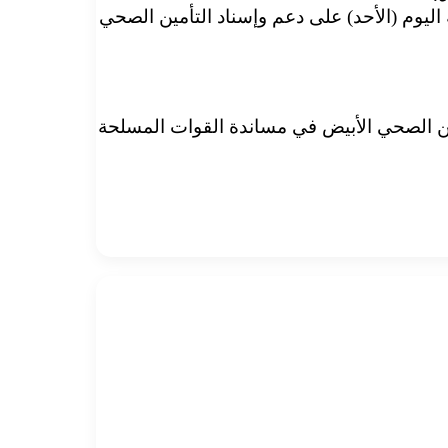
ندوق القومي للتأمين الصحي الدكتور فاروق نورالدائم لقيادة الفرقة ١٧ مشاة سنجة اليوم (الأحد) على دعم وإسناد التأمين الصحي
ين الصحي الأبيض في مساندة القوات المسلحة