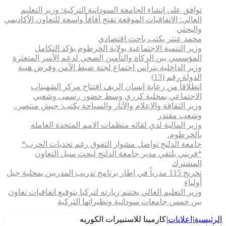
توافق على إنشاء الجامعة السودانية التركية: وزير التعليم
العالي: الاتفاقيات الموقعة تفتح آفاقاً واسعة للتعاون الأكاديمي
والبحثي
محمد عنتر يكتب باحث اقتصادي
وزير التنمية الاجتماعية بولاية الخرطوم يؤكد التكامل
المؤسسي بين الزكاة والتأمين الصحي لدعم الأسر المتعثرة
وزير الداخلية يترأس اجتماع لجنة ضبط الأمن وفرض هيبة
الدولة رقم (13)
انطلاقاً من رعاية إنسان الريف افتتاح مركز الشهيناب
الاجتماعي بمحلية كرري وسط حضور رسمى وشعبي
وزير الثقافة والإعلام والآثار والسياحة يكتب: جيش منتصر..
وشعب مقتدر
وزير المالية لدي لقائه منظمات الامم المتحدة العاملة
بالخرطوم.
جامعة الدلنج تواصل مشوار التفوق رغم تحديات الحرب*
*فريني يلتقي مدير جامعة الدلنج لبحث سبل التعاون
المشترك
تخريج 115 مدرباً في إطار برنامج تدريب المدربين بمحلية جبل
أولياء
وزير التعليم العالي يختتم زيارته لتركيا بتوقيع اتفاقيات تعاون
بين خمس جامعات سودانية ونظيراتها التركية
الرئيسية
|
اعلانات
|
كارمينا للاستبيرات الكوريه