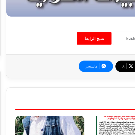
نسخ الرابط
‫X
ماسنجر