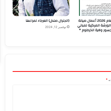
عطاء رقم (9)للعام 2026 أعمال صيانة
(الجنرال صندل) العرجاء لمراعها
لورشة المركزية لمباني
نوفمبر 12, 2024
سور ولاية الخرطوم *
بـ
*