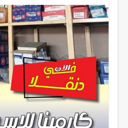
ر
س
ل
ب
ر
ي
د
ا
إ
ل
ك
ت
ر
و
ن
ي
ا