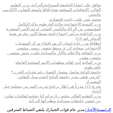
توافق على إنشاء الجامعة السودانية التركية: وزير التعليم
العالي: الاتفاقيات الموقعة تفتح آفاقاً واسعة للتعاون الأكاديمي
والبحثي
محمد عنتر يكتب باحث اقتصادي
وزير التنمية الاجتماعية بولاية الخرطوم يؤكد التكامل
المؤسسي بين الزكاة والتأمين الصحي لدعم الأسر المتعثرة
وزير الداخلية يترأس اجتماع لجنة ضبط الأمن وفرض هيبة
الدولة رقم (13)
انطلاقاً من رعاية إنسان الريف افتتاح مركز الشهيناب
الاجتماعي بمحلية كرري وسط حضور رسمى وشعبي
وزير الثقافة والإعلام والآثار والسياحة يكتب: جيش منتصر..
وشعب مقتدر
وزير المالية لدي لقائه منظمات الامم المتحدة العاملة
بالخرطوم.
جامعة الدلنج تواصل مشوار التفوق رغم تحديات الحرب*
*فريني يلتقي مدير جامعة الدلنج لبحث سبل التعاون
المشترك
تخريج 115 مدرباً في إطار برنامج تدريب المدربين بمحلية جبل
أولياء
وزير التعليم العالي يختتم زيارته لتركيا بتوقيع اتفاقيات تعاون
بين خمس جامعات سودانية ونظيراتها التركية
الرئيسية
|
الأخبار
|
مدير عام قوات الجمارك يلتقي الضباط المترقين