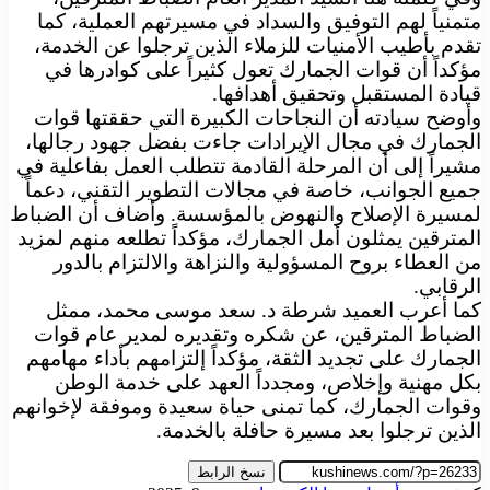
متمنياً لهم التوفيق والسداد في مسيرتهم العملية، كما
تقدم بأطيب الأمنيات للزملاء الذين ترجلوا عن الخدمة،
مؤكداً أن قوات الجمارك تعول كثيراً على كوادرها في
قيادة المستقبل وتحقيق أهدافها.
وأوضح سيادته أن النجاحات الكبيرة التي حققتها قوات
الجمارك في مجال الإيرادات جاءت بفضل جهود رجالها،
مشيراً إلى أن المرحلة القادمة تتطلب العمل بفاعلية في
جميع الجوانب، خاصة في مجالات التطوير التقني، دعماً
لمسيرة الإصلاح والنهوض بالمؤسسة. وأضاف أن الضباط
المترقين يمثلون أمل الجمارك، مؤكداً تطلعه منهم لمزيد
من العطاء بروح المسؤولية والنزاهة والالتزام بالدور
الرقابي.
كما أعرب العميد شرطة د. سعد موسى محمد، ممثل
الضباط المترقين، عن شكره وتقديره لمدير عام قوات
الجمارك على تجديد الثقة، مؤكداً إلتزامهم بأداء مهامهم
بكل مهنية وإخلاص، ومجدداً العهد على خدمة الوطن
وقوات الجمارك، كما تمنى حياة سعيدة وموفقة لإخوانهم
الذين ترجلوا بعد مسيرة حافلة بالخدمة.
نسخ الرابط