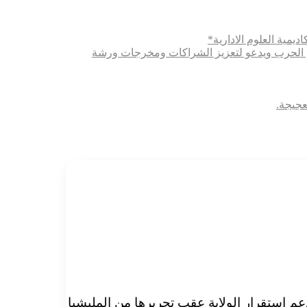
ديمية العلوم الادارية*
ثري الحرب ويدعو لتعزيز الشراكات ومخرجات ورشة
عجيجة.
عم استقرار الولاية عقب تحريرها من المليشيا