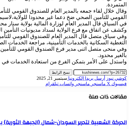
المتمردة.
وقال خلال لقاء جمعه بالمدير العام للصندوق القومي للتأمي
القومي للتأمين الصحي ضخ دعما غير محدودا للولاية،لاسيما
في السياق قال المدير العام لوزارة المالية بولاية سنار مح
وكشف عن اتفاق مع فرع الولاية لسداد مديونيات التأمين الص
وفي سياق متصل قال المدير العام للصندوق القومي للتأمين 
التغطية السكانية بالخدمات التأمينية، مراجعة الخدمات ال
وفي منحى متصل اثنى مدير فرع الصندوق القومي للتأمين 
بالغير محدود.
واستدل على الأمر بتمكن الفرع من استعادة الخدمات في ٦١ مرفقا بالولاية.
نسخ الرابط
كوشي نيوز
أرسل بريدا إلكترونيا
سبتمبر 21, 2025
فيسبوك
‫X
ماسنجر
ماسنجر
واتساب
تيلقرام
مقالات ذات صلة
الحركة الشعبية لتحرير السودان-شمال (الجبهة الثورية)