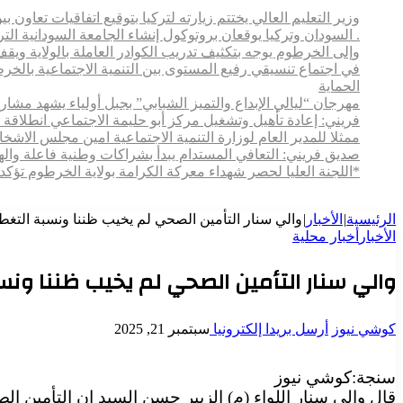
وزير التعليم العالي يختتم زيارته لتركيا بتوقيع اتفاقيات تعاون
. السودان وتركيا يوقعان بروتوكول إنشاء الجامعة السودانية التركية بالخرطوم
وإلى الخرطوم يوجه بتكثيف تدريب الكوادر العاملة بالولاية ويقف م
في اجتماع تنسيقي رفيع المستوى بين التنمية الاجتماعية بالخ
الحماية
مهرجان “ليالي الإبداع والتميز الشبابي” بجبل أولياء يشهد مش
فريني: إعادة تأهيل وتشغيل مركز أبو حليمة الاجتماعي انطلاقة 
ممثلا للمدير العام لوزارة التنمية الاجتماعية امين مجلس الاش
صديق فريني: التعافي المستدام يبدأ بشراكات وطنية فاعلة وال
*اللجنة العليا لحصر شهداء معركة الكرامة بولاية الخرطوم تؤكد
الرئيسية
|
الأخبار
|
والي سنار التأمين الصحي لم يخيب ظننا ونسبة التغطية
الأخبار
أخبار محلية
والي سنار التأمين الصحي لم يخيب ظننا ونسبة
كوشي نيوز
أرسل بريدا إلكترونيا
سبتمبر 21, 2025
سنجة:كوشي نيوز
قال والي سنار اللواء (م) الزبير حسن السيد إن التأمين 