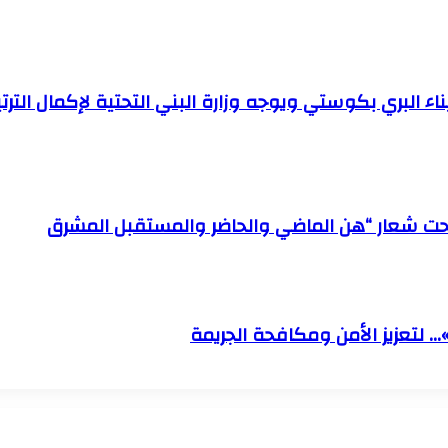
ناء البري بكوستي ويوجه وزارة البني التحتية لإكمال الت
 تحت شعار “هن الماضي والحاضر والمستقبل المشرق