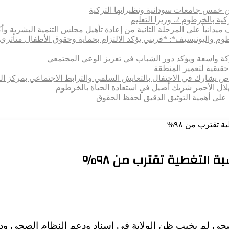
 بين خمس جامعات سودانية ونظيراتها التركية
 2. وزيرا التعليم
يدانياً على المرحلة الثانية من إعادة تأهيل مجلس التنمية البشرية وأكا
رطوم واليونيسيف*: *​فريني يؤكد الالتزام بحماية وحقوق الأطفال متأ
اركة واسعة ويؤكد دور الشباب في تعزيز الوعي المجتمعي
حقيقية لتعمير المنطقة
خاص يشارك في الاحتفال بالتعايش السلمي والترابط الاجتماعي بمركز ال
هلال الأحمر شريك أصيل في استعادة الحياة بالخرطوم
 على أهمية التوثيق الدقيق لحفظ الحقوق
 تقترب من ٩٨%
 التغطية تقترب من ٩٨%
الصحي لم يخيب ظن الولاية في إسناد ودعم النظام الصحي ود