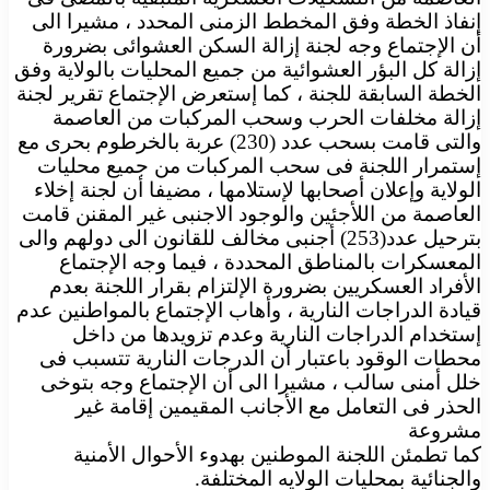
إنفاذ الخطة وفق المخطط الزمنى المحدد ، مشيرا الى
أن الإجتماع وجه لجنة إزالة السكن العشوائى بضرورة
إزالة كل البؤر العشوائية من جميع المحليات بالولاية وفق
الخطة السابقة للجنة ، كما إستعرض الإجتماع تقرير لجنة
إزالة مخلفات الحرب وسحب المركبات من العاصمة
والتى قامت بسحب عدد (230) عربة بالخرطوم بحرى مع
إستمرار اللجنة فى سحب المركبات من جميع محليات
الولاية وإعلان أصحابها لإستلامها ، مضيفا أن لجنة إخلاء
العاصمة من اللأجئين والوجود الاجنبى غير المقنن قامت
بترحيل عدد(253) أجنبى مخالف للقانون الى دولهم والى
المعسكرات بالمناطق المحددة ، فيما وجه الإجتماع
الأفراد العسكريين بضرورة الإلتزام بقرار اللجنة بعدم
قيادة الدراجات النارية ، وأهاب الإجتماع بالمواطنين عدم
إستخدام الدراجات النارية وعدم تزويدها من داخل
محطات الوقود باعتبار أن الدرجات النارية تتسبب فى
خلل أمنى سالب ، مشيرا الى أن الإجتماع وجه بتوخى
الحذر فى التعامل مع الأجانب المقيمين إقامة غير
مشروعة
كما تطمئن اللجنة الموطنين بهدوء الأحوال الأمنية
والجنائية بمحليات الولايه المختلفة.