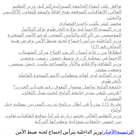
توافق على إنشاء الجامعة السودانية التركية: وزير التعليم
العالي: الاتفاقيات الموقعة تفتح آفاقاً واسعة للتعاون الأكاديمي
والبحثي
محمد عنتر يكتب باحث اقتصادي
وزير التنمية الاجتماعية بولاية الخرطوم يؤكد التكامل
المؤسسي بين الزكاة والتأمين الصحي لدعم الأسر المتعثرة
وزير الداخلية يترأس اجتماع لجنة ضبط الأمن وفرض هيبة
الدولة رقم (13)
انطلاقاً من رعاية إنسان الريف افتتاح مركز الشهيناب
الاجتماعي بمحلية كرري وسط حضور رسمى وشعبي
وزير الثقافة والإعلام والآثار والسياحة يكتب: جيش منتصر..
وشعب مقتدر
وزير المالية لدي لقائه منظمات الامم المتحدة العاملة
بالخرطوم.
جامعة الدلنج تواصل مشوار التفوق رغم تحديات الحرب*
*فريني يلتقي مدير جامعة الدلنج لبحث سبل التعاون
المشترك
تخريج 115 مدرباً في إطار برنامج تدريب المدربين بمحلية جبل
أولياء
وزير التعليم العالي يختتم زيارته لتركيا بتوقيع اتفاقيات تعاون
بين خمس جامعات سودانية ونظيراتها التركية
الرئيسية
|
الأخبار
|
وزير الداخلية يترأس إجتماع لجنة ضبط الأمن