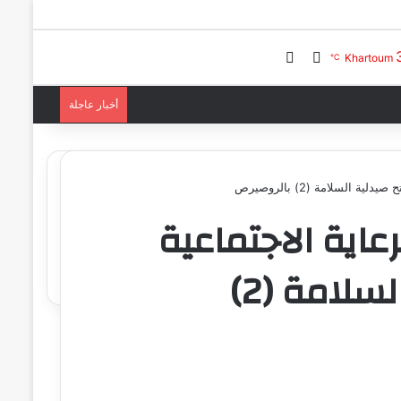
بحث عن
تسجيل الدخول
Khartoum
℃
أخبار عاجلة
 السلامة (2) بالروصيرص
رعاية الاجتماعية
الاتحادي يفتتح صيدلية السلامة (2)