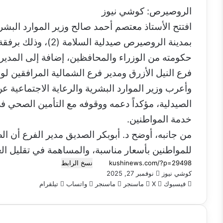
س
الروصيرص: كوشي نيوز
ل
افتتح الأستاذ معتصم أحمد صالح وزير الموارد البشري
ب
ر
بمدينة الروصيرص صيدلي
ي
حكومته من الوزراء والمحافظين، إضافة إلى المدير
د
ا
فرع النيل الأزرق ومدير فرع الشمالية المرافقين لوف
إ
وأعرب وزير الموارد البشرية والرعاية الاجتماعية ع
ل
ك
الصيدلية، مؤكداً دعمه ووقوفه مع التأمين الصحي ف
ت
خدمة المواطنين.
ر
من جانبه، أوضح د. أبوبكر الصديق مدير الفرع أن الص
و
ن
للمواطنين بأسعار مناسبة، والمساهمة في تقليل ا
ي
نسخ الرابط
ا
كوشي نيوز
أ
نوفمبر 27, 2025
فيسبوك
‫X
ر
ماسنجر
ماسنجر
واتساب
تيلقرام
س
ل
ب