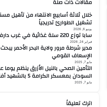
مقالات ذات صلة
ر
ي
د
خلال ثلاثة أسابيع الانتهاء من تأهيل م
ا
تشغيل الطوارئ تدريجياً
إ
ل
يونيو 6, 2026
ك
سابا توزع 220 سلة غذائية في غرب دارفور خلال رمضان
ت
ر
فبراير 24, 2026
مدير شرطة مرور ولاية البحر الأحمر يبحث
و
ن
الإسعاف القومي
ي
ا
مايو 7, 2025
التأمين الصحي بالنيل الأزرق ينظم يوما ع
السودان بمعسكر الكرامة 5 بالشهيد أفندي بمحافظة باو
مايو 7, 2025
اترك تعليقاً