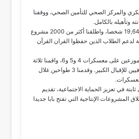
كري والمركز الصحي للتأمين الصحي، ووقفنا
ه وتأهيله بالكامل.
كما دشنا الدعم النقدي المباشر الذي استفاد منه 19,640 شخصا، واطلقنا أكثر من 2000 مشروع
ة لدعم الطلاب الذين حفظوا القران القرآن
وفي محافظة باو، وقفنا على أوضاع 120 ألف عائد موزعين على معسكرات 4 و5 و6، واقمنا ثلاثة
مخيمات علاجية شاملة ووجهنا بتمديدها ليومين إضافيين للإقبال الكبير. وقدمنا 3 طواحين غلال
معسكرات.
بتة في تعزيز الحماية الاجتماعية، تقديم
ق المشروعات الإنتاجية التي تفتح بابا جديدا