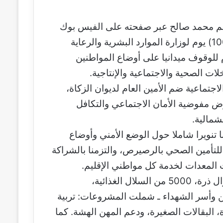
عتصم محمد صالح عبر صفحته على الفيس بوك
ان زيارته لاقليم النيل الأزرق تأتي ضمن خطة الــ(100) يوم لوزارة الموارد البشرية والرعاية
م للوقوف ميدانيا على أوضاع المواطنين
ات الصحية والاجتماعية والإنتاجية.
جتماعية ضم الأمين العام لديوان الزكاة،
ض مفوضية الأمان الاجتماعي والتكافل
شمالية.
نا تنويرا شاملا حول الوضع الأمني وأوضاع
ة للتأمين الصحي بالرصيرص، والتزمنا بالشراكة
المعدات لخدمة كل مواطني الإقليم.
ودشنا نفرة بشارات الكرامة التي شملت 6500 جوال ذرة، 5000 من السلال الغذائية،
ين وأسر الشهداء ـ شملت المشروعات: تربية
ة، البقالات الصغيرة، ودعم المهن الهشة. كما