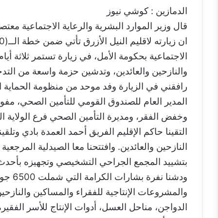
س
الدمازين : كوشي نيوز
ل
قال وزير الموارد البشرية والرعاية الاجتماعية م
ب
ر
ي
الاجتماعية بحكومة الأمل، في زيارة تستمر ثلاثة أيا
د
ا
والنازحين والعائدين، وتدشين حزمة واسعة من التدخل
إ
رافقني في الزيارة وفد موحد من منظومة الحماية الا
ل
ك
المدير العام للصندوق القومي للتأمين الصحي، مفو
ت
وخفض الفقر، ومديرة التأمين الصحي فرع الولاية ال
ر
التقينا حاكم الإقليم الفريق أحمد العمدة بادي وتلقي
و
ن
النازحين والعائدين. وافتتحنا معا الصيدلية المرجعي
ي
بتشييد المجمع الجراحي التشخيصي وتجهيزه بأحدث 
ا
والمشروعات الإنتاجية للفقراء والمساكين والنازح
الدواجن، مناحل العسل، أدوات الإنتاج للأسر الفقير