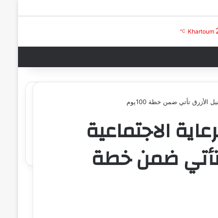
بحث عن
تسجيل الدخول
Khartoum
℃
ل الأزرق تأتي ضمن خطة 100يوم
رعاية الاجتماعية
ق تأتي ضمن خطة