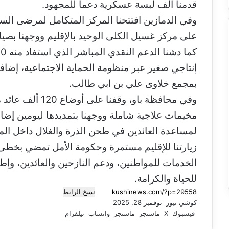
قدمنا ألف لبسة عسكرية دعما للمجهود.
وفي الدمازين افتتحنا المركز المتكامل لمرضى الس
على مركز غسيل الكلى الوحيد بالإقليم ووجهنا بصيانت
إنتاجي صغير عبر منظومة الحماية الاجتماعية، إضاف
بمجمع خلاوى علي بن ابي طالب.
لمساعدة العائدين في طحن الذرة والغلال داخل ال
زيارتنا للإقليم مستمرة وحكومة الأمل تمضي بخطى ثا
الخدمات للمواطنين، ودعم النازحين والعائدين، وإطلا
للحياة والكرامة.
نسخ الرابط
كوشي نيوز
أ
نوفمبر 28, 2025
فيسبوك
‫X
ر
ماسنجر
ماسنجر
واتساب
تيلقرام
س