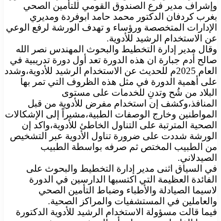
وإشراف مدير فرع الصندوق القومي للتأمين الصحي
بغرب كردفان الدكتور محمد حامد ابوفردة ومديري
الإدارات المتخصصة ورؤساء و تهدف الورشة لرفع الوعي
عن الاستخدام الرشيد للأدوية.
وقال مدير إدارة التخطيط والبحوث المهندس نصر الله
صالح أدم جبارة ان هذه الدورة تعد أول دورة تدريبية في
العام 2025م للحديث عن الاستخدام الرشيد للأدوية،وشدد
على أهمية الدورة في مثل هذه الظروف التي تمر بها
البلاد من شُح وتدنِ للخدمات على مستوى
المنافذ،وكشف إن استخدام مفرض للأدوية من قبل
المواطنين وخارج الوصفات الطبية،مشيراً إلى الإشكالات
الصحية المترتبة على التناول الخاطئ للأدوية،واكد إن
الورشة شددت على ضرورة تناول الأدوية عبر التشخيص
من الطبيب المختص ثم صرفه بواسطة الطبيب
الصيدلاني.
في السياق اثنى مدير إدارة التخطيط والبحوث على
الفائدة العظيمة التي اكتسبها الدارسين في الدورة
لاسيما الصيادلة والأطباء وضباط التأمين الصحي
والعاملين في المستشفيات والمراكز الصحية.
فيما قالت مسؤولة الاستخدام الرشيد للأدوية الدكتورة