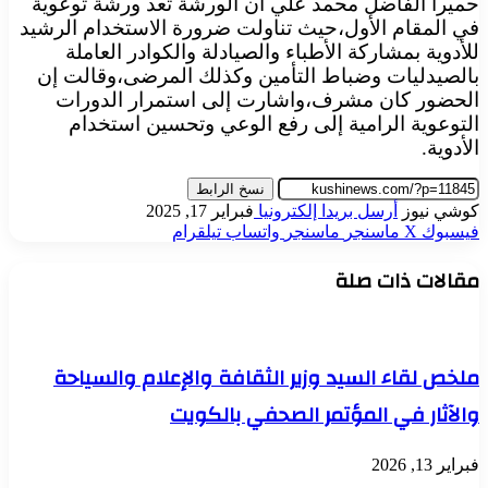
حميرا الفاضل محمد علي أن الورشة تعد ورشة توعوية
في المقام الأول،حيث تناولت ضرورة الاستخدام الرشيد
للأدوية بمشاركة الأطباء والصيادلة والكوادر العاملة
بالصيدليات وضباط التأمين وكذلك المرضى،وقالت إن
الحضور كان مشرف،واشارت إلى استمرار الدورات
التوعوية الرامية إلى رفع الوعي وتحسين استخدام
الأدوية.
نسخ الرابط
كوشي نيوز
أرسل بريدا إلكترونيا
فبراير 17, 2025
فيسبوك
‫X
ماسنجر
ماسنجر
واتساب
تيلقرام
مقالات ذات صلة
ملخص لقاء السيد وزير الثقافة والإعلام والسياحة
والآثار في المؤتمر الصحفي بالكويت
فبراير 13, 2026