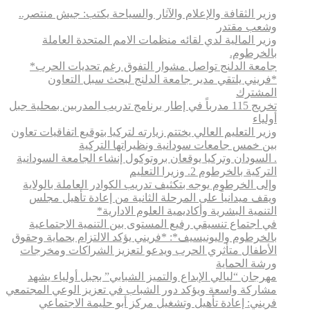
وزير الثقافة والإعلام والآثار والسياحة يكتب: جيش منتصر..
وشعب مقتدر
وزير المالية لدي لقائه منظمات الامم المتحدة العاملة
بالخرطوم.
جامعة الدلنج تواصل مشوار التفوق رغم تحديات الحرب*
*فريني يلتقي مدير جامعة الدلنج لبحث سبل التعاون
المشترك
تخريج 115 مدرباً في إطار برنامج تدريب المدربين بمحلية جبل
أولياء
وزير التعليم العالي يختتم زيارته لتركيا بتوقيع اتفاقيات تعاون
بين خمس جامعات سودانية ونظيراتها التركية
. السودان وتركيا يوقعان بروتوكول إنشاء الجامعة السودانية
التركية بالخرطوم 2. وزيرا التعليم
وإلى الخرطوم يوجه بتكثيف تدريب الكوادر العاملة بالولاية
ويقف ميدانياً على المرحلة الثانية من إعادة تأهيل مجلس
التنمية البشرية وأكاديمية العلوم الادارية*
في اجتماع تنسيقي رفيع المستوى بين التنمية الاجتماعية
بالخرطوم واليونيسيف*: *​فريني يؤكد الالتزام بحماية وحقوق
الأطفال متأثري الحرب ويدعو لتعزيز الشراكات ومخرجات
ورشة الحماية
مهرجان “ليالي الإبداع والتميز الشبابي” بجبل أولياء يشهد
مشاركة واسعة ويؤكد دور الشباب في تعزيز الوعي المجتمعي
فريني: إعادة تأهيل وتشغيل مركز أبو حليمة الاجتماعي