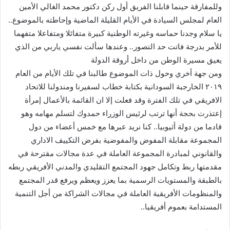
وللمفارقة حينما قابلنا الفريق أول ركن دكتور محمد الغالي الأمين
العام لمجلس السيادة في الأيام القليلة الماضية وإحاطته بالموضوع..
يا سلام وجدنا حماسه وغيرته الوطنية كبيرة متفائلا ومتفاعلا متفهما
للأمر بدرجة فاتت حد التصور.. وعندها سألت نفسي ياربي من الذي
يعيق مسيرة الوطن من داخل أروقة الدولة
ومن جهة أخري وحول ذات الموضوع طالبنا في تلك الأيام من العام
٢٠١٩ الخارجبة السودانية بكتابة خطاب لسفيرنا ومندولنا للاتحاد
الافريقي في تلك الفترة وقد فعلت إلا ان القائمة بالأعمال إمرأة
إعتذرت بحجة أنها ترتب لرئيس الوزراء حمدوك لتسلم مهامه وهو
قادما من دولة أثيوبيا.. كنا نريد عبرها مع خمس أعضاء من دول
المجموعة مقابلة المفوض والمفوضية بفرض التكييف الاداري
والقانوني لمبادرة المجموعة العاملة في عدة مجالات مقترحة في
مقدمتها ربط وتكامل جهود المجتمع التقليدي والمدني الأفريقي ربطه
بالطبقة والمستويات الرسمية بما يعزز ويعظم ويرفع قدر المجتمع
والمنظومات الأفريقية العاملة في مجالات الشراكة من أجل التنمية
المستدامة بعموم أفريقيا..