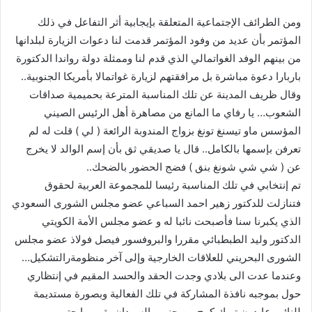
ومن الطرائف الإجتماعية المتعلقة بإيجابية أثر التفاعل في ذلك
المؤتمر بأن عديد من وفود المؤتمر قدمت لنا دعوات الزيارة لبلدانها
من بينهم الوفد الغواتمالي الذي قدم لنا وممثلة دولة رواندا الدكتورة
باربارا دعوة مباشرة بل مرافقتهم لزيارة غواتمالا بأمريكا الجنوبية..
وقال ظريف المدينة عن تلك المناسبة المترعة بحميمية صداقات
الشعوب… يا رفاي ما المانع من مصاهرة أهل الرئيس الصيني
المؤسس ماو تيسنغ تونغ بزواج المندوبة الرائعة ( لي ) قلت له لم
تعرفن بإسمها بالكامل.. قال يا صديقي ثق بأن إسم الوالد لا يخرج
عن ( شي شي شونغ بنق ) فضج الحضور بالضحك..
تم إنتخابي في تلك المناسبة رئيسا للمجموعة العربية لحقوق
فتنازلت للدكتور زهير احمد السباعي عضو مجلس الشورى السعودي
الذي يكبرنا سنا فأصبحت نائبا له و عضو مجلس الأمة الكويتي
الدكتور وليد الطبطبائي مقررا والبروفسور فيصل فولاذ عضو مجلس
الشورى البحريني للعلاقات الخارجية وإلى آخر منظومةرالتشكيل…
وعندما عدت الى بلادي وجدت الحقد والحسد المقيم في إنتظاري
حول بموجبه نافذة المشاركة في تلك الفعالية وبصورة مستديمة
للنائب عابدون تيرك كوج من جنوب السودان بقي بها حتى