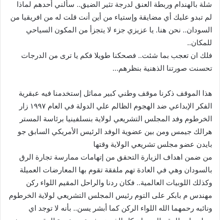
شلة بالهندام وربطة العنق لدرجة تثير الضيق.. سألني أحدهم لماذا
لم تبدو عليك أي مضايقة وإستياء من أين أنت قلت له من افريقيا من
السودان.. نحن هنا. يا عزيزي جزء لا يتجزأ من المكون السياحي
للمكان..
فلك ان تعجب بما شئت.. فصحكنا طويلا فكم يا ترى من الدرجات
تحسنت صورتنا الذهنية بنظرهم…
هذا الموقف ذكرنا موقف وطني كبير مماثل إستخدمنا فيه عبقرية
الفكر الإبداعي ضد الهجوم الظالم علي الدولة في العام ١٩٩٧ زار
الخرطوم وفد المجلس التشريعي لولاية بنسلفينيا برئاسة المستر
هرالك جيمس ومن بين عضوية الوفد الرئيس الأمريكي السابق جو
بايدن عضو مجلس تشريعي الولاية وقتها
من ضمن اهداف الزيارة التحقق من إتهامات ممارسة تجارة الرق
بالسودان وهي في العادة تهم ملفقة تقوم بها المعارضات العميلة
وكذلك اللوبيات العالمية.. فكان ردنا والراحل المقيم اللواء ركن
مهندس م بابكر على التوم رئيس المجلس التشريعي لولاية الخرطوم
ونائبه رحمهما الله اللواء الركن كما أبشر يسن.. بأنه لا توجد اي