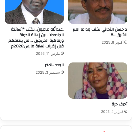
د حسن التجاني يكتب وداعا امير
.عبدالله عجلون…يكتب *أساتذة
الشرق….!!
الجامعات بين إهانة الدولة
ورفاهية الخريجين … من ينصفهم
أكتوبر 8, 2025
قبل إضراب نهاية مارس:2026م
مارس 11, 2026
البعد -الآخر
سبتمبر 3, 2025
أحرف حرة
فبراير 4, 2025