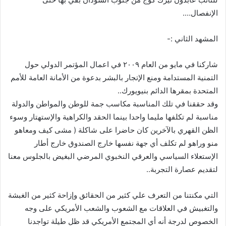
الإنفصال….
المشهد الثاني :-
شاركنا في مايو من العام ٢٠٠٩ في اعمال المؤتمر الدولي حول
التمنية المستدامة ومنع الإتجار بالبشر بدعوة من الأمانة العامة للأمم
المتحدة بمقرها الدائم بنيويورك..
وقد حققنا في تلك المناسبة مكاسب جمة للوطن والمواطن والدولة
مناسبة لم تكلفها مليما واحدا بينما الحقد والكراهية والإستهتار وسوء
الظن القهري بالآخرين كان حاضرا على شاكلة ( مشى كيف ومعاهو
منو وراهو لم تكلف أي جهة نفسها خارج الصندوق خارج أطار
الإستعلاء السياسي والعرقي النخبوي المرضي البغيض بالجلوس معنا
لتقديم عصارة التجربة..
التي مكنتنا من التعرف علي كثير من الحقائق وإزاحة كثير من الغبشة
والتغبيش في العلاقات مع الشعوب والشعب الأمريكي على وجه
الخصوص لدرجة أنه أي المجتمع الأمريكي قد ظل طيلة تواجدنا