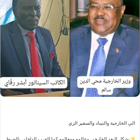
ر
ي
د
ا
إ
ل
ك
ت
ر
و
ن
ي
ا
الي الخارجية والنيباد والسفير الزي
يشكل البعد الخارجي وعالمه ومعالمه كما القرب الداخلي بالضبط