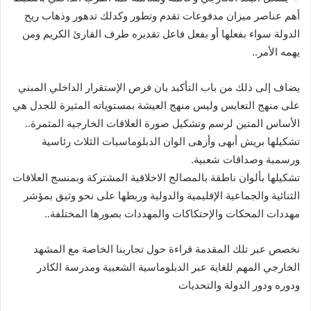
أهم عناصر ميزان مدفوعات تقدم وتطور وكدلك تدهور وذهاب ريح
الدولة سواء بفعلها أو بفعل فاعل تقديره طرف القارئ الكريم ومن
يهمه الأمر..
يضاف إلى ذلك من باب التأكبد بان فرص الإستقرار الداخلي المبني
على منهج التعايس وليس منهج العيشة بمستوياته المثيرة للجدل هي
الأساس المتين لرسم وتشكيل صورة العلاقات الخارجية المثمرة..
تشكيلها بريش أبهى وأزهى الوان الدبلوماسيات الثلاث رئاسية
ورسمبة وصداقات شعبية.
تشكيلها بألوان ناطقة بالمصالح الاخلاقية المشتركة وبمنسج العلاقات
الثنائية والجماعية الإقليمية والدولية وربطها على نحو وثيق بمؤشر
مهددات المحكات والإحتكاكات والمهددات بصورها المختلفة..
نخصص عبر تلك المقدمة قراءة حول تجاربنا الخاصة مع المشهد
الخارجي المهم للغاية عبر الدبلوماسية الشعبية ومدرسة الكادر
ودوره ودور الدولة والتحديات