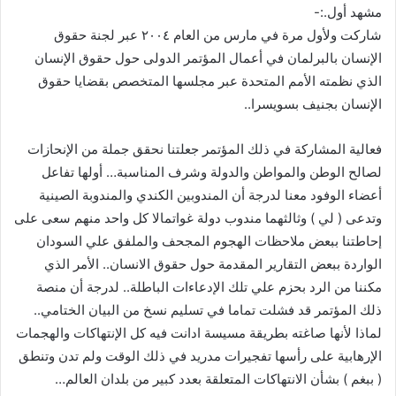
مشهد أول.:-
شاركت ولأول مرة في مارس من العام ٢٠٠٤ عبر لجنة حقوق
الإنسان بالبرلمان في أعمال المؤتمر الدولى حول حقوق الإنسان
الذي نظمته الأمم المتحدة عبر مجلسها المتخصص بقضايا حقوق
الإنسان بجنيف بسويسرا..
فعالية المشاركة في ذلك المؤتمر جعلتنا نحقق جملة من الإنحازات
لصالح الوطن والمواطن والدولة وشرف المناسبة… أولها تفاعل
أعضاء الوفود معنا لدرجة أن المندوبين الكندي والمندوبة الصينية
وتدعى ( لي ) وثالثهما مندوب دولة غواتمالا كل واحد منهم سعى على
إحاطتنا ببعض ملاحظات الهجوم المجحف والملفق علي السودان
الواردة ببعض التقارير المقدمة حول حقوق الانسان.. الأمر الذي
مكننا من الرد بحزم علي تلك الإدعاءات الباطلة.. لدرجة أن منصة
ذلك المؤتمر قد فشلت تماما في تسليم نسخ من البيان الختامي..
لماذا لأنها صاغته بطريقة مسيسة ادانت فيه كل الإنتهاكات والهجمات
الإرهابية على رأسها تفجيرات مدريد في ذلك الوقت ولم تدن وتنطق
( ببغم ) بشأن الانتهاكات المتعلقة بعدد كبير من بلدان العالم…