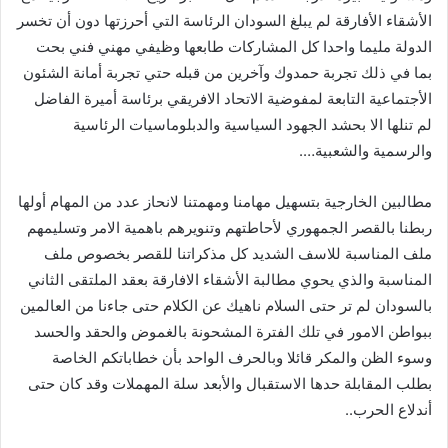
الأشقاء الأفارقة لم يبلغ السودان الرئاسة التي أحرزتها دون أن تخسر
الدولة مليما واحدا كل المشاركات طابعها وظيفي مهني فني بحت
بما في ذلك تجربة حمدوك وآخرين من قبله حتي تجربة أمانة الشئون
الأجتماعية التابعة لمفوضية الاتحاد الافريقي برئاسة أميرة الفاضل
لم تنلها الا بحشد الجهود السياسية والدبلوماسيات الرئاسية
والرسمية والشعبية….
مطالبين الخارجية بتسهيل مهامنا ومهمتنا لانحاز عدد من المهام أولها
ربطنا بالقصر الجمهوري لأحاطتهم وتنويرهم باهمية الامر وتسليمهم
ملف المناسبة للاسف الشديد كل مذكراتنا للقصر بخصوص ملف
المناسبة والذي يحوي مطالبة الأشقاء الافارقة بعقد الملتقى الثاني
بالسودان لم تر حتى السلام ناهيك عن الكلام حتى جاءنا من العالمين
ببواطن الامور في تلك الفترة المشحونة بالغموض والحقد والحسد
وسوء الظن والمكر قائلا وبالحرف الواحد بأن خطاباتكم الخاصة
بطلب المقابلة حدها الاستقبال والأبعد سلة المهملات وقد كان حتى
أندلاع الحرب..