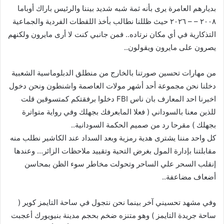
بديارهم العامرة يرى بأنه ثمة شبه شديد بيننا والرئيس باراك أوباما
٢٠٠٨ – – ٢٠٢٦ حيث ظللنا نطالب بأخذ اللقطات الفردية والجماعية
التذكارية في أي مكان نرتاده.. فمن جانبي كنت لا أرى مايرون ولكنهم
يصرون على مايرون ويقولون..
من مهارات تحسين صورتنا بالخارج من منطلق الدبلوماسية الشعبية
دخلنا نحن مجموعة أحد أشهر مولات العاصمة واشنطون ونحن دخول
اخبرنا احد المعارف بان ناس FBI دخلوا برفقتكم كمتسوقين قلت
للذين معنا بالسوداني ( فعلا المابعرفك بجهلك وفي رواية متواترة
بجهلك ) مقرحا رد من صميم الحكمة السودانية..
كل واحد مننا يشترى هدية رمزية وبعد السداد عند الكاشير نطلب منه
مقابلتنا بإدارة المول بغرض التحية وتقييد ملاحظات الزائر… وعندها
إنقلب السحر علي الساحر وتحولت مخاطر سوء الظن بمحاسن
أضعاف مضاعفة..
وفي مشهد تحسيني آخر بينما نحن نتجول في ساحة التايمز كوير (
ساحة جريدة التايمز ) وهو متنزه ضخم بحجم مدينة بنيويورك أعجبت