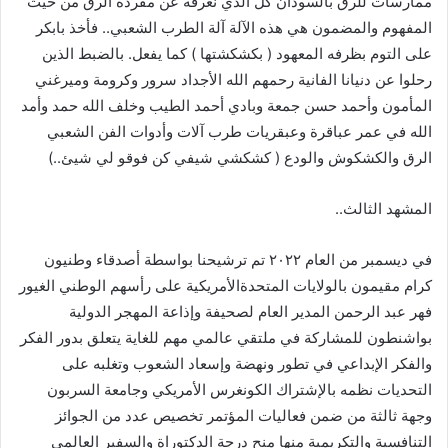
ممارسات للرق بالسودان كل الذي نعرفه عن مفردة الرق من حيث
المفهوم والمضمون هي هذه الآلة آلة الطرب الشعبي.. فأخذ بابكر
على التوم بظرفه المعهود ( بكشكشتها ) كما يفعل. بالضبط الذين
رحلوا عن دنيانا الفانية رحمهم الله الأجداد سرور وكرومة وميرغني
المأمون وأحمد حسن جمعة وبادي أحمد الطيب وخلف الله حمد وأمد
الله في عمر عباقرة وعبقريات طرب آلات وأدوات الفن الشعبي
الرق والكشكوش والودع ( كشكشي شيفي كن فوقو لي شيئ..)
المشهد الثالث..
في ديسمبر من العام ٢٠٢٢ تم ترشيحنا بواسطة أصدقاء وطنيون
كرام مقيمون بالولايات المتحدةالأمريكية على رأسهم الوطني الغيور
فهر عبد الرحمن المدير العام لصحيفة وإذاعة المهجر الدولية
بواشنطون للمشاركة في ملتقي عالمي مهم للغاية يتعلق بدور الفكر
والفكر الإبداعي في تطور ونهضة وإسعاد الشعوب وتغلبه على
التحديات نظمه بالإشتراك الكونغرس الأمريكي وجامعة السربون
وجهة ثالثة من ضمن فعاليات المؤتمر تخصيص عدد من الجوائز
التنافسية والتكريمية منها منح درجة الدكتوراة والسفير العالمي