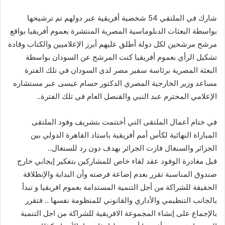
شارك في الملتقي 54 شخصية أفريقية عبر دولهم تم ترشيحها
بواسطة البعثات الدبلوماسية المصرية المنتشرة بعموم أفريقيا بواقع
مرشح مرشحين لكل دولة أطلق عليهم أبرز الإعلاميين والكتاب وقادة
تشكيل الرأي بعموم أفريقيا كنت المرشح عن السودان بواسطة
البعثة المصرية برئاسة سفير مصر لدى السودان في تلك الفترة
مساعد وزير الخارجية المصري الدكتور حسام عيسى عبر مستشاره
الإعلامي المحترم عبد النبي والقنصل العام في تلك الفترة..
في ختام أعمال الملتقى التي أختتمت بتشريف وفود الملتقى
المباراة النهائية لكأس أمم أفريقية باستاد القاهرة الدولي بين
الجزائر والسنغال فازت الجزائر بهدف دون رد للسنغال..
قبل مغادرة الوفود عقد لقاء خاص للمشاركين بتفكير إيجابي خارج
صندوق المناسبة تقرر بعدم إضاعة فرصته وأن البداية والإنطلاقة
الحقيقة للشراكة من أجل التنمية المستدامة بعموم افريقيا و تبدأ
بالجانب التنظيمي والأداري والقانوني للمنظومة نفسها .. فتقرر
بالإجماع على إنشاء المجموعة الافريقية للشراكة من اجل التنمبة