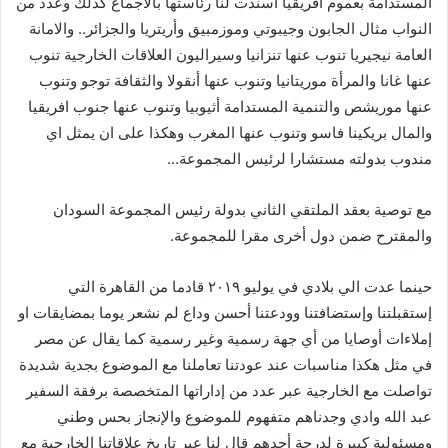
المستدامة بعموم أفريقيا أسندت لنا رئاستها بالأجماع كذلك وعدد من
النواب مثال الجابون وجيبوتي وموزمبيق وأريتريا والجزائر.. والامانة
العامة نيجيريا تنوب عنها تنزانيا وسيراليون العلاقات الخارجية تنوب
عنها غانا والمرأة موريتانيا وتنوب عنها أنقولا والثقافة توجو وتنوب
عنها موريشص والتنمية المستدامة أثيوبيا وتنوب عنها جنوب افريقيا
والمال بريكينا فاسو وتنوب عنها المغرب وهكذا على ان يمثل اي
مندوب بدولته مستشارا لرئيس المجموعة…
مع توصية بعقد الملتقي الثاني بدولة رئيس المجموعة السودان
والمقترح ضمن دول أخرى مقرا للمجموعة.
حينما عدت الي بلادي في يوليو ٢٠١٩ قادما من القاهرة التي
إستقبلتنا وإستضافتنا وودعتنا أحسن وداع لم نشعر يوما بمضايقات او
إملاءات أوصايا من أي جهة رسمية وغير رسمية كما يقال عن مصر
في مثل هكذا مناسبات عند عودتنا تعاملنا مع الموضوع بجدية شديدة
تواصلت مع الخارجية عبر عدد من إداراتها المتخصصة برفقة السفير
عبد الله وادي وجدناهم متفهوم للموضوع والإنجاز بحس وطني
ومسئولية كبيرة لدرجة أحدهم قال لنا عبر تاريخ علاقاتنا الخارجية مع