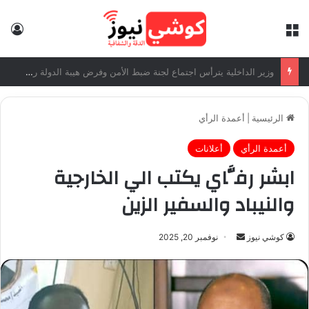
القائمة
تس
وزير الداخلية يترأس اجتماع لجنة ضبط الأمن وفرض هيبة الدولة رقم (13)
الرئيسية
|
أعمدة الرأي
أعمدة الرأي
أعلانات
ابشر رفَّاي يكتب الي الخارجية
والنيباد والسفير الزين
كوشي نيوز
أ
نوفمبر 20, 2025
ر
س
ل
ب