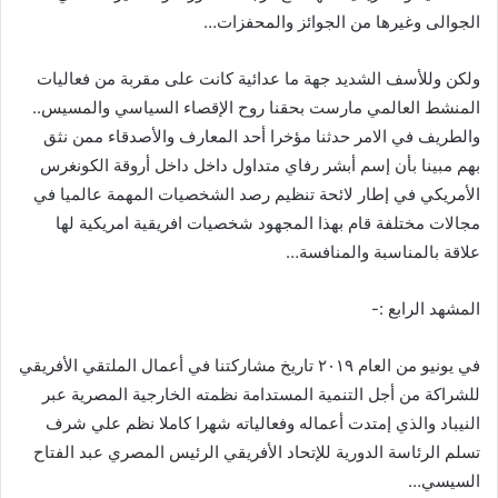
الجوالى وغيرها من الجوائز والمحفزات…
ولكن وللأسف الشديد جهة ما عدائية كانت على مقربة من فعاليات
المنشط العالمي مارست بحقنا روح الإقصاء السياسي والمسيس..
والطريف في الامر حدثنا مؤخرا أحد المعارف والأصدقاء ممن نثق
بهم مبينا بأن إسم أبشر رفاي متداول داخل داخل أروقة الكونغرس
الأمريكي في إطار لائحة تنظيم رصد الشخصيات المهمة عالميا في
مجالات مختلفة قام بهذا المجهود شخصيات افريقية امريكية لها
علاقة بالمناسبة والمنافسة…
المشهد الرابع :-
في يونيو من العام ٢٠١٩ تاريخ مشاركتنا في أعمال الملتقي الأفريقي
للشراكة من أجل التنمية المستدامة نظمته الخارجية المصرية عبر
النيباد والذي إمتدت أعماله وفعالياته شهرا كاملا نظم علي شرف
تسلم الرئاسة الدورية للإتحاد الأفريقي الرئيس المصري عبد الفتاح
السيسي…