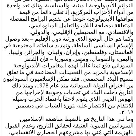
التمائم الأيديولوجية الدينية، والسياسية. وتلك تعد واحدة
من أدواء الأحزاب المركزية، إذ تعلي دائماً من قيمة
مواقفها الأيديولوجية عوضاً عن تقديم البرامج المفصلة
المتعلقة بمصلحة البلاد، والتعامل الدبلوماسي،
والاقتصادي، مع المحيطين الإقليمي، والدولي.
وكما هو حال الوضع الذي ورثته دول الإقليم – بعد وصول
الإسلام السياسي للسلطة، وتمديد سلطته المجتمعية في
أفغانستان، وفلسطين، وإيران، ولبنان، والجزائر، وليبيا،
واليمن، والصومال، ومصر، وسوريا – فإن القطر
السوداني دفع ثمنا غالياً لهذه المغامرات الأيديولوجية
الإسلاموية بالمزيد من التعقيدات المضاعفة في ما تعلق
بنسيج البلاد المجتمعي. فقد تمكن الإسلاميون السودانيون
من اختراق الدولة السودانية منذ عام 1978، ومنذ ذلك
التاريخ دخلت البلاد في تحديات وجودية لإخراجها من
الهوس الديني الذي يقوم لاحقاً باعتماد الحرب وسيلة
للانتقام من الانتصار عليه بثورة الشباب في ديسمبر
٢٠١٩.
وما تلى هذا التاريخ هو بالضبط مناهضة الإسلاميين
السودانيين الدموية العنيفة لحقائق التاريخ، وعدم القبول
بالهزيمة التي مُني بها مشروعهم الحضاري الانقسامي،