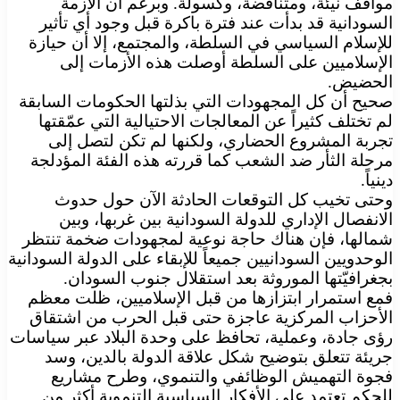
مواقف نيئة، ومتناقضة، وكسولة. وبرغم أن الأزمة
السودانية قد بدأت عند فترة باكرة قبل وجود أي تأثير
للإسلام السياسي في السلطة، والمجتمع، إلا أن حيازة
الإسلاميين على السلطة أوصلت هذه الأزمات إلى
الحضيض.
صحيح أن كل المجهودات التي بذلتها الحكومات السابقة
لم تختلف كثيراً عن المعالجات الاحتيالية التي عمّقتها
تجربة المشروع الحضاري، ولكنها لم تكن لتصل إلى
مرحلة الثأر ضد الشعب كما قررته هذه الفئة المؤدلجة
دينياً.
وحتى تخيب كل التوقعات الحادثة الآن حول حدوث
الانفصال الإداري للدولة السودانية بين غربها، وبين
شمالها، فإن هناك حاجة نوعية لمجهودات ضخمة تنتظر
الوحدويين السودانيين جميعاً للإبقاء على الدولة السودانية
بجغرافيّتها الموروثة بعد استقلال جنوب السودان.
فمع استمرار ابتزازها من قبل الإسلاميين، ظلت معظم
الأحزاب المركزية عاجزة حتى قبل الحرب من اشتقاق
رؤى جادة، وعملية، تحافظ على وحدة البلاد عبر سياسات
جريئة تتعلق بتوضيح شكل علاقة الدولة بالدين، وسد
فجوة التهميش الوظائفي والتنموي، وطرح مشاريع
للحكم تعتمد على الأفكار السياسية التنموية أكثر من