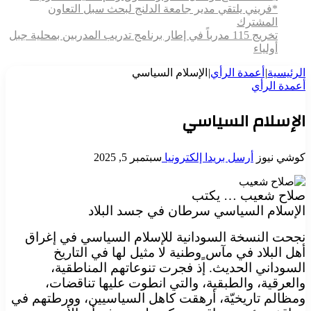
*فريني يلتقي مدير جامعة الدلنج لبحث سبل التعاون
المشترك
تخريج 115 مدرباً في إطار برنامج تدريب المدربين بمحلية جبل
أولياء
الرئيسية
|
أعمدة الرأي
|
الإسلام السياسي
أعمدة الرأي
الإسلام السياسي
كوشي نيوز
أرسل بريدا إلكترونيا
سبتمبر 5, 2025
صلاح شعيب … يكتب
الإسلام السياسي سرطان في جسد البلاد
نجحت النسخة السودانية للإسلام السياسي في إغراق
أهل البلاد في مآس ٍوطنية لا مثيل لها في التاريخ
السوداني الحديث. إذ فجرت تنوعاتهم المناطقية،
والعرقية، والطبقية، والتي انطوت عليها تناقضات،
ومظالم تاريخيّة، أرهقت كاهل السياسيين، وورطتهم في