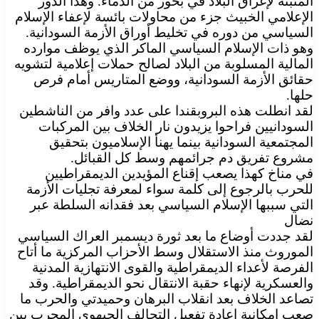
المثبتة لإغراق البلاد في بحور من الدماء. وهذا الدور
الإعلامي الخبيث جزء من محاولات بائسة لإعفاء الإسلام
السياسي من دوره في تخليط أوراق الأزمة السودانية.
وهو ذات الإسلام السياسي الماكر الذي يوظف موارده
المالية المسلوبة من البلاد لصالح حملات إعلامية لتشويه
حقائق الأزمة السودانية، ووضع المتاريس أمام فرص
حلها.
لقد انطلت هذه البروبقندا على عدد وافر من الناشطين
السودانيين فراحوا يزيدون نار الخلاف بين المركبات
المجتمعية السودانية بينما يهنأ الإسلاميون بتحقيق
مشروع تفريق دم جرائمهم وسط كل القبائل.
في مناخ كهذا يصعب إقناع المؤيدين الديمقراطيين
للحرب بالرجوع إلى كلمة سواء لمعرفة تجليات الأزمة
التي سببها الإسلام السياسي بعد فقدانه السلطة عبر
نضال
لقد جددت أوضاع ما بعد ثورة ديسمبر العراك السياسي
الموروث منذ الاستقلال وسط الأحزاب المركزية ما أتاح
الفرصة لأعداء الديمقراطية والقوى الانتهازية المدنية
والعسكرية لإنهاء حقبة الانتقال نحو الديمقراطية. وقد
تصاعد الخلاف بعد انقلاب البرهان وحميدتي والحرب ما
صعب إمكانية إعادة تفعيل التحالف الجبهوي المجرب بين