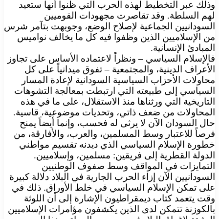
وذلك عبر التخطيط لهذه الحرب التي ظنوا أنها ستعيد
لهم السلطة. وقد تقاصرت مجهودات القوميين
السودانيين الجماعية لإصلاح الوضع، وجوبهت بتآمر شرس
من الإسلاميين الذين وظفوا فيه كل ما يخالف نواميس
المبادئ الإنسانية.
فالإسلام السياسي – ونظراً لاعتماده الأساس على تجاوز
الأعراف الدينية، والمجتمعية – تفوق ميدانياً على كل
محاولات الأحزاب السياسية السودانية لإعادة المسار
السياسي إلى طبيعته التي ارتبطت بمعالجة التشوهات
التاريخية التي ورثناها منذ الاستقلال، على ما في هذه
المحاولات من ضعف ذاتي، وتحديات موضوعية، قاسية.
حال السودان الآن لا يرثى له فحسب، وإنما أيضاً يمنح
فرصاً للاعتبار وسط المسلمين، والعرب، والأفارقة، من
خطورة الإسلام السياسي الذي ديدنه تقسيم مواطني
الدولة القطرية إلى فريقين: مسلمين، وإسلاميين.
التمايزات في المواقف وسط صفوف الوطنيين
السودانيين الآن إزاء الحرب الجارية في البلاد دلالة كبيرة
على تمكن الإسلام السياسي في خلط الأوراق. ذلك في
وقت يتعمد كتاب ديمقراطيون الإشارة إلى أن اللوثة
بالكوزنة تتمكن لدى الذين يكشفون مؤامرات الإسلاميين