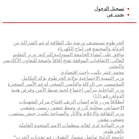
تسجيل الدخول
بحث عن
الإثنين, أغسطس 10 2026
أخبار عاجلة
الخرطوم تستضيف ورشة بنك الطاقة لدعم الشراكة بين
الدولة والمجتمع في إنتاج الكهرباء
توافق على إنشاء الجامعة السودانية التركية: وزير التعليم
العالي: الاتفاقيات الموقعة تفتح آفاقاً واسعة للتعاون الأكاديمي
والبحثي
محمد عنتر يكتب باحث اقتصادي
وزير التنمية الاجتماعية بولاية الخرطوم يؤكد التكامل
المؤسسي بين الزكاة والتأمين الصحي لدعم الأسر المتعثرة
وزير الداخلية يترأس اجتماع لجنة ضبط الأمن وفرض هيبة
الدولة رقم (13)
انطلاقاً من رعاية إنسان الريف افتتاح مركز الشهيناب
الاجتماعي بمحلية كرري وسط حضور رسمى وشعبي
وزير الثقافة والإعلام والآثار والسياحة يكتب: جيش منتصر..
وشعب مقتدر
وزير المالية لدي لقائه منظمات الامم المتحدة العاملة
بالخرطوم.
جامعة الدلنج تواصل مشوار التفوق رغم تحديات الحرب*