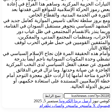
التيارات الحزبية المركزية. وساهم هذا الفراغ في إعادة
بعض رموز الحركة الإسلامية للمواقع التي فقدتها بعد
الثورة في الخدمة المدنية، والقطاع الخاص.
ومع بروز سلطة تحالف تاسيس الموازية كعامل جديد في
المشهد السياسي يتجوهر مستقبل السودان في القتامة،
وربما ينذر بالانقسام المجتمعي في ظل غياب دور
الأحزاب، ومنظمات المجتمع المدني، والمفكرين،
والمثقفين القوميين في حمل طرفي الحرب لوقف
إطلاق النار.
وأمام هذه الحقيقة المرة فإن نجاح الإسلام السياسي في
تشظي وحدة المكونات السودانية ناجم أيضاً بدرجة
قصوى عن ضعف الفعل السياسي لدى النخب المركزية
العاجزة عن صيانة وحدتها. وما تزال فرص الدقائق
الأخيرة متاحة أمامها إذا أرادت خلق معجزة التوحد أمام
خطة الإسلاميين المستندة على استعادة حكمهم، أو
تمزيق الدولة الحالية.
نسخ الرابط
كوشي نيوز
أرسل بريدا إلكترونيا
سبتمبر 5, 2025
فيسبوك
‫X
ماسنجر
ماسنجر
واتساب
تيلقرام