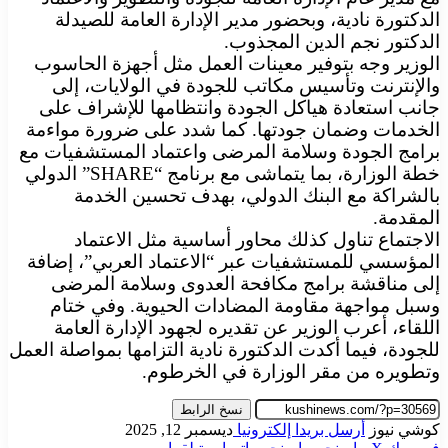
الدكتورة نادية، وبحضور مدير الإدارة العامة للصيدلة
الدكتور نجم الدين المجذوب.
الوزير وجه بتوفير معينات العمل مثل أجهزة الحاسوب
والإنترنت وتأسيس مكاتب للجودة في الولايات، إلى
جانب استعادة هياكل الجودة وانتظامها للإشراف على
الخدمات وضمان جودتها. كما شدد على ضرورة مواءمة
برامج الجودة وسلامة المرضى واعتماد المستشفيات مع
خطة الوزارة، بما يتماشى مع برنامج “SHARE” الدولي
بالشراكة مع البنك الدولي، بهدف تحسين الخدمة
المقدمة.
الاجتماع تناول كذلك محاور أساسية مثل الاعتماد
المؤسسي للمستشفيات عبر “الاعتماد العربي”، إضافة
إلى مناقشة برامج مكافحة العدوى وسلامة المرضى
وسبل مواجهة مقاومة المضادات الحيوية. وفي ختام
اللقاء، أعرب الوزير عن تقديره لجهود الإدارة العامة
للجودة، فيما أكدت الدكتورة نادية التزامها بمواصلة العمل
وتطويره من مقر الوزارة في الخرطوم.
نسخ الرابط
كوشي نيوز
أرسل بريدا إلكترونيا
ديسمبر 12, 2025