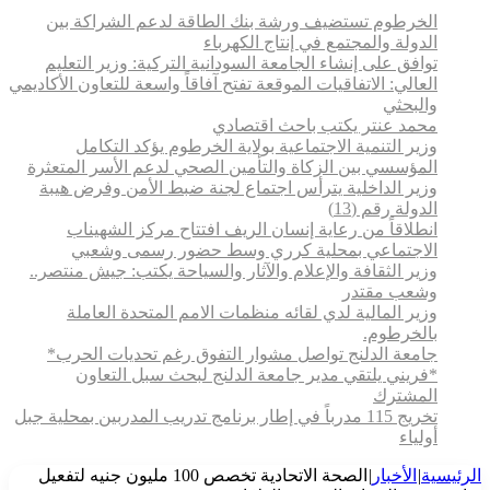
الخرطوم تستضيف ورشة بنك الطاقة لدعم الشراكة بين
الدولة والمجتمع في إنتاج الكهرباء
توافق على إنشاء الجامعة السودانية التركية: وزير التعليم
العالي: الاتفاقيات الموقعة تفتح آفاقاً واسعة للتعاون الأكاديمي
والبحثي
محمد عنتر يكتب باحث اقتصادي
وزير التنمية الاجتماعية بولاية الخرطوم يؤكد التكامل
المؤسسي بين الزكاة والتأمين الصحي لدعم الأسر المتعثرة
وزير الداخلية يترأس اجتماع لجنة ضبط الأمن وفرض هيبة
الدولة رقم (13)
انطلاقاً من رعاية إنسان الريف افتتاح مركز الشهيناب
الاجتماعي بمحلية كرري وسط حضور رسمى وشعبي
وزير الثقافة والإعلام والآثار والسياحة يكتب: جيش منتصر..
وشعب مقتدر
وزير المالية لدي لقائه منظمات الامم المتحدة العاملة
بالخرطوم.
جامعة الدلنج تواصل مشوار التفوق رغم تحديات الحرب*
*فريني يلتقي مدير جامعة الدلنج لبحث سبل التعاون
المشترك
تخريج 115 مدرباً في إطار برنامج تدريب المدربين بمحلية جبل
أولياء
الرئيسية
|
الأخبار
|
الصحة الاتحادية تخصص 100 مليون جنيه لتفعيل