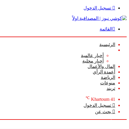
تسجيل الدخول
القائمة
الرئيسية
الأخبار
أخبار عالمية
أخبار محلية
المال والأعمال
أعمدة الرأي
الرياضة
منوعات
تريند
℃
Khartoum
41
تسجيل الدخول
بحث عن
السبت, أغسطس 8 2026