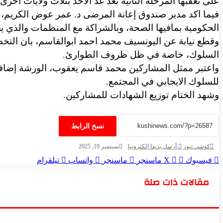
على تعقبها المرحلة الثانية بعد غد الأحد بثلاث ولايات أ
فيما اكد مدير صندوق إعانة المرضى د. عمر عوض الكريم، 
الحكومية بمافيها الصحة، وبالشراكة مع المنظمات والذي
وقطع نيابة عن اليونسيف محمد احمد ابوالقاسم، بان التخطي
السلوك، خاصة في ظل ظروف الطوارئ.
واعتبر ممثل المشاركين محمد قاسم يعقوب، الورشة إضافة حق
للسلوك الايجابي في المجتمع.
وشهد الختام توزيع الشهادات للمشاركين.
نسخ الرابط
كوشي نيوز
أرسل بريدا إلكترونيا
سبتمبر 19, 2025
فيسبوك
‫X
ماسنجر
ماسنجر
واتساب
تيلقرام
مقالات ذات صلة