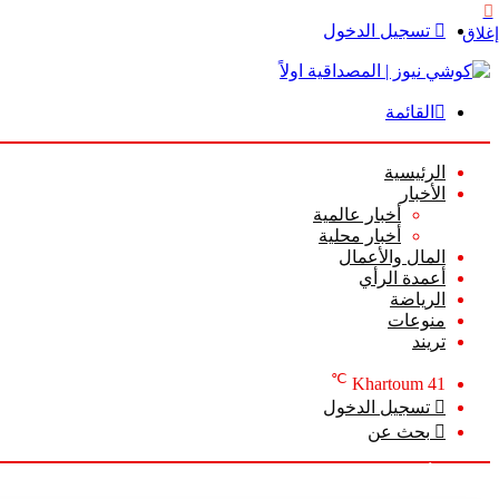
تسجيل الدخول
إغلاق
القائمة
الرئيسية
الأخبار
أخبار عالمية
أخبار محلية
المال والأعمال
أعمدة الرأي
الرياضة
منوعات
تريند
℃
Khartoum
41
تسجيل الدخول
بحث عن
السبت, أغسطس 8 2026