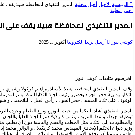
الرئيسية
|
الأخبار
|
أخبار محلية
|
المدير التنفيذي لمحافظة هبيلا يقف على 
أخبار محلية
المدير التنفيذي لمحافظة هبيلا يقف على التك
كوشي نيوز
أرسل بريدا إلكترونيا
أكتوبر 1, 2025
الخرطوم متابعات كوشى نيوز
وقف المدير التنفيذي لمحافظة هبيلا الأستاذ إبراهيم كركولا وشيري
التكايا بإدارية حجر الجواد بحضور رئيس لجنة التكايا المك ابشر امدرما
الوقوف على تكايا المسيد ، حجر الجواد ، رأس الفيل ، البانجديد ، و شو
توظيفه جيدا ، واعدا بالمزيد ، و ثمن كاركولا دور اللجنة العليا والل
والمطلويات إلى التكايا مثل الحطب والفحم والبامية دون أن يطلب م
وزير ديوان الحكم الإتحادي المهندس محمد كرتكيلا ، و الوالي محمد إبرا
أهلهم ، متنميا أن يتحقق الأمن والإستقرار والسلام ، واضاف أن هنالك 