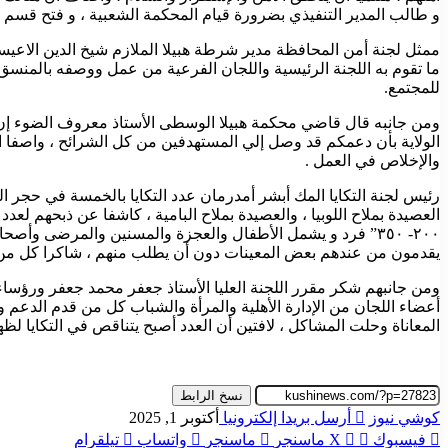
و طالب المدير التنفيذي بضرورة قيام المحكمة الشعبية ، و فتح قسم 
ممثل لجنة أمن المحافظة مدير شرطة هبيلا الملازم شيخ الدين الاعيسر
ما تقوم به اللجنة الرئيسية واللجان الفرعية من عمل ووصفه بالم
للمجتمع.
ومن جانبه قال قاضي محكمة هبيلا الوسطى الأستاذ معروف الضوء إن ال
الولاية بأن دعمكم قد وصل إلي المستهدفين من كل الشرائح ، واصفا التك
والإخلاص في العمل .
رئيس لجنة التكايا المك أبشر أمدرمان عدد التكايا بالخمسة في حجر الجو
٢٠٠- ٣٥٠” فرد و يشمل الأطفال والعجزة والمسنين والمرضى وأصح
يقدمون من عندهم بعض المعينات دون أن يطلب منهم ، شاكرا كل من قد
ومن جانبهم شكر مقرر اللجنة العليا الأستاذ جعفر محمد جعفر ورؤساء 
أعضاء اللجان من الإدارة الأهلية والمرأة والشباب كل من قدم الدعم 
المعاناة وحلت المشاكل ، لافتين أن العدد أصبح يتناقص في التكايا لظ
نسخ الرابط
كوشي نيوز
أرسل بريدا إلكترونيا
أكتوبر 1, 2025
فيسبوك
‫X
ماسنجر
ماسنجر
واتساب
تيلقرام