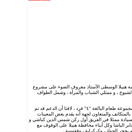
حكمة هبيلا الوسطى الأستاذ معروف الضوء على مشروع
 و الشيوخ ، و ممثلي الشباب والمرأة ، وشمل الطواف
المدير التنفيذي أشاد بالتكايا من حيث التوزيع ونوع الطعام وجودة الترتيب والتنظيم وطريقة تقديم الطعام والعدد المستهدف و العدد في كل مجموعة طعام البالغة “٤” فرد ، لافتا أن الدعم قد تم
ع بالمتكاتف والمتعاون لجهة أنه يقدم بعض المعينات
لسيادة ممثلا في الفريق أول ركن شمس الدين كباشي و
جابر الباشا وكل أبناء محافظة هبيلا على الوقوف مع
م بحجر الجواد.، وكركراية ، وفقوسة .