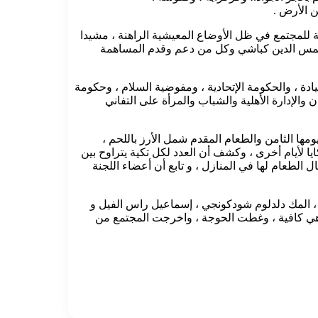
ن الأرض .
ة للمجتمع في ظل الأوضاع المعيشية الراهنة ، مشيدا
 شمس الدين كباشي وكل من دعم وقدم المساهمة
ة ، والحكومة الإتحادية ، ومفوضية السلام ، وحكومة
والإدارة الأهلية والشباب والمرأة على التفاني
يومها الثامن والطعام المقدم شمل الأرز باللحم ،
لى التكايا ، مؤكدا إستمرار التكايا لأيام أخرى ، وكشف أن العدد لكل تكية يتراوح بين
ل الطعام لها في المنازل ، و تابع أن أعضاء اللجنة
د ، المك دلدلوم شودكونجي ، إسماعيل راس الفيل و
ء وهي كافية ، وغطت الحوجة ، واخرجت المجتمع من