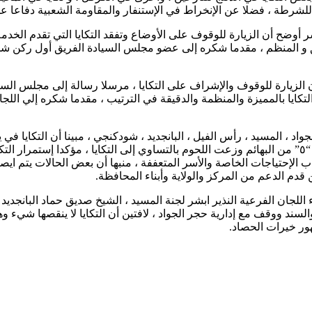
للشرطة ، فضلا عن الإنخراط في الإستنفار والمقاومة الشعبية دفاعا ع
 أوضح أن الزيارة للوقوف على الأوضاع وتفقد التكايا التي تقدم الخدم
نسق و المنظم ، مقدما شكره إلى عضو مجلس السيادة الفريق أول ركن
زيارة للوقوف والإشراف على التكايا ، مرسلا رسالة إلى مجلس السياد
ايا بالمميزة والمنظمة والدقيقة في الترتيب ، مقدما شكره إلي اللجان 
اد ، المسيد ، رأس الفيل ، البانجديد ، شودكنجي ، مبينا أن التكايا في 
العصيدة بملاح اللوبيا ، والعصيدة بملاح البامية ، كاشفا عن ذبحهم لعدد “٥” من البهائم وزعت اللحوم بالتساوي إ
اب الإحتياجات الخاصة والأسر المتعففة ، منبها أن بعض الحالات يتم ايصا
م الدعم من المركز والولاية وأبناء المحافظة.
اللجان الفرعية النذير ابشر لجنة المسيد ، الشيخ صديق حماد البانجدي
والسند ووقف مع إدارية حجر الجواد ، لافتين أن التكايا لا ينقصها شي
هور خيرات الحصاد.