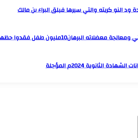
ة ود النو كريته والتي سيرها فيلق البراء بن مالك
يون طفل فقدوا حظهم في التعليم بسبب الحرب
 الثانوية 2024م المؤجلة