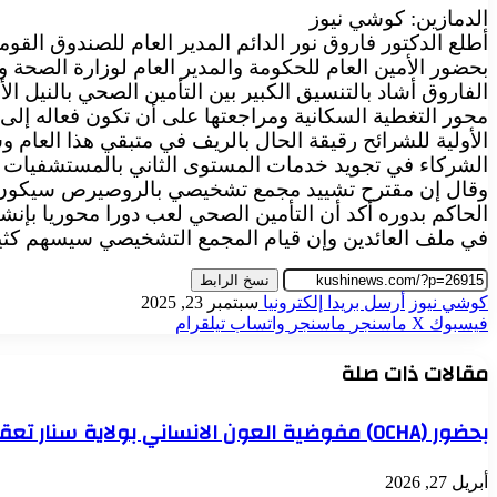
الدمازين: كوشي نيوز
أطلع الدكتور فاروق نور الدائم المدير العام للصندوق القو
بحضور الأمين العام للحكومة والمدير العام لوزارة الصحة وم
الفاروق أشاد بالتنسيق الكبير بين التأمين الصحي بالنيل ا
محور التغطية السكانية ومراجعتها على أن تكون فعاله إل
الأولية للشرائح رقيقة الحال بالريف في متبقي هذا العام 
الشركاء في تجويد خدمات المستوى الثاني بالمستشفيات لت
وقال إن مقترح تشييد مجمع تشخيصي بالروصيرص سيكون من
الحاكم بدوره أكد أن التأمين الصحي لعب دورا محوريا بإنش
في ملف العائدين وإن قيام المجمع التشخيصي سيسهم كثيرا 
نسخ الرابط
كوشي نيوز
أرسل بريدا إلكترونيا
سبتمبر 23, 2025
فيسبوك
‫X
ماسنجر
ماسنجر
واتساب
تيلقرام
مقالات ذات صلة
بحضور (OCHA) مفوضية العون الانساني بولاية سنار تعقد الاجتماع الدوري للمنظمات العاملة بالولاية وتبحث التدخلات العاجلة بولاية سنار
أبريل 27, 2026