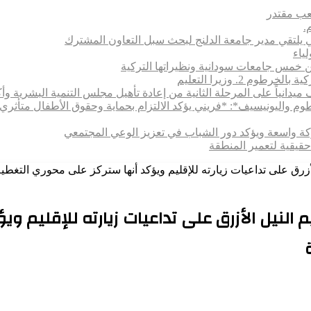
شعب مقتدر
.
 يلتقي مدير جامعة الدلنج لبحث سبل التعاون المشترك
 بين خمس جامعات سودانية ونظيراتها التركية
 2. وزيرا التعليم
يدانياً على المرحلة الثانية من إعادة تأهيل مجلس التنمية البشرية وأكا
رطوم واليونيسيف*: *​فريني يؤكد الالتزام بحماية وحقوق الأطفال متأ
اركة واسعة ويؤكد دور الشباب في تعزيز الوعي المجتمعي
حقيقية لتعمير المنطقة
الأزرق على تداعيات زيارته للإقليم ويؤكد أنها ستركز على محوري التغط
 النيل الأزرق على تداعيات زيارته للإقليم 