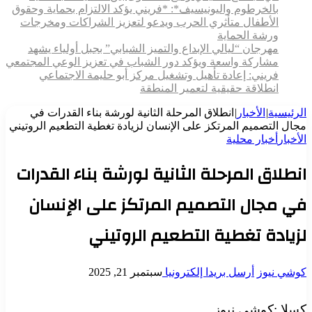
بالخرطوم واليونيسيف*: *​فريني يؤكد الالتزام بحماية وحقوق
الأطفال متأثري الحرب ويدعو لتعزيز الشراكات ومخرجات
ورشة الحماية
مهرجان “ليالي الإبداع والتميز الشبابي” بجبل أولياء يشهد
مشاركة واسعة ويؤكد دور الشباب في تعزيز الوعي المجتمعي
فريني: إعادة تأهيل وتشغيل مركز أبو حليمة الاجتماعي
انطلاقة حقيقية لتعمير المنطقة
الرئيسية
|
الأخبار
|
انطلاق المرحلة الثانية لورشة بناء القدرات في
مجال التصميم المرتكز على الإنسان لزيادة تغطية التطعيم الروتيني
الأخبار
أخبار محلية
انطلاق المرحلة الثانية لورشة بناء القدرات
في مجال التصميم المرتكز على الإنسان
لزيادة تغطية التطعيم الروتيني
كوشي نيوز
أرسل بريدا إلكترونيا
سبتمبر 21, 2025
كسلا :كوشي نيوز