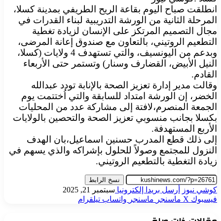
انطلقت صباح اليوم بقاعة الريح الطريفي بمدينة كسلا،
المرحلة الثانية من الورشة التدريبية لبناء القدرات في
مجال التصميم المرتكز على الإنسان لزيادة تغطية
التطعيم الروتيني، بالتعاون مع صندوق إعانة المرضى،
وبدعم من اليونسيف، والتي تستهدف 4 ولايات (كسلا،
النيل الأبيض، القضارف وسنار) وتستمر حتى الأربعاء
القادم.
وقالت مدير إدارة تعزيز الصحة بالإنابة تودد عبدالله
الخضر، إن الورشة امتداد للسابقة والتي اُختتمت يوم
الجمعة المنصرم،لافتة إلى مشاركة عدد من المحليات
بكسلا بجانب منسوبي تعزيز الصحة والتحصين بالولايات
الأربع المستهدفة.
إلى ذلك قطع المدرب حسنين اسماعيل،بان الهدف
النزول للمجتمع وصولاً للحلول بإشراكه والذي يسهم في
زيادة التغطية بالتطعيم الروتيني.
نسخ الرابط
كوشي نيوز
أرسل بريدا إلكترونيا
سبتمبر 21, 2025
فيسبوك
‫X
ماسنجر
ماسنجر
واتساب
تيلقرام