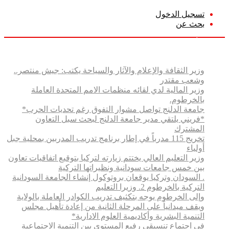
تسجيل الدخول
بحث عن
الجمعة, أغسطس 7 2026
أخبار عاجلة
وزير الثقافة والإعلام والآثار والسياحة يكتب: جيش منتصر..
وشعب مقتدر
وزير المالية لدي لقائه منظمات الامم المتحدة العاملة
بالخرطوم.
جامعة الدلنج تواصل مشوار التفوق رغم تحديات الحرب*
*فريني يلتقي مدير جامعة الدلنج لبحث سبل التعاون
المشترك
تخريج 115 مدرباً في إطار برنامج تدريب المدربين بمحلية جبل
أولياء
وزير التعليم العالي يختتم زيارته لتركيا بتوقيع اتفاقيات تعاون
بين خمس جامعات سودانية ونظيراتها التركية
. السودان وتركيا يوقعان بروتوكول إنشاء الجامعة السودانية
التركية بالخرطوم 2. وزيرا التعليم
وإلى الخرطوم يوجه بتكثيف تدريب الكوادر العاملة بالولاية
ويقف ميدانياً على المرحلة الثانية من إعادة تأهيل مجلس
التنمية البشرية وأكاديمية العلوم الادارية*
في اجتماع تنسيقي رفيع المستوى بين التنمية الاجتماعية