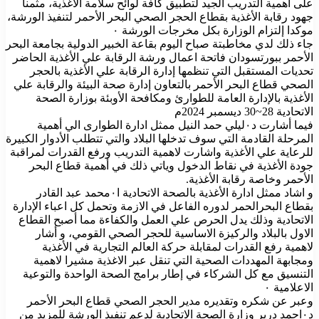
على أهمية التدريب الجيد لتطبيق كافة لوائح سلامة الأغذية، مثمنا
جهود رقابة الأغذية بقطاع الحجر الصحي البحر الأحمر لتنفيذ الورشة،
موكدا إلتزام الوزارة بكل مخرجات الورشة ٠
جاء ذلك لدي مخاطبتة صباح اليوم بقاعة الخبير الدولية بجامعة البحر
الأحمر ببورتسودان فاتحة اعمال ورشة الرقابة علي الأغذية الحاضر
تحديات المستقبل التي تنظمها إدارة الرقابة علي الأغذية بالحجر
الصحي قطاع البحر الأحمر بالتعاون إدارة صحة البيئة والرقابة علي
الأغذية بالإدارة العامة للطوارئ ومكافحة الأوبئة بوزارة الصحة
الاتحادية 28~30 ديسمبر 2024م
فيما أشارت د٠ليلي حمد النيل ممثل ادارة الطوارى الي أهمية
المرحلة القادمة التي سوف تدخلها البلاد والتي تتطلب الأدوار الكبيرة
للرعاية علي الأغذية واشارت لاهمية التدريب ورفع القدرات لمراقبة
جودة الأغذية في نقاط الدخول وياتي ذلك في أهمية قطاع البحر
الأحمر وخاصة رقابة الأغذية.
و اشاد ممثل ادارة الأغذية بالصحة الاتحادية ا٠محمد عبد القادر
بقطاع البحرالحمر لدوره الفاعل في الازمة وتحمل كل اعباء الإدارة
الاتحادية وذلك يدل الحرص علي العمل والكفاءة مما أصبح القطاع
الاول بالبلاد والركيزة الاساسية للحجر الصحي القومي، و أشار
لاهمية رفع القدرات لمقابلة حركة العالم التجارية في الأغذية
ومجابهة المهددات الصحية التي تنقل عبر الاغذية مشيرا لاهمية
التنسيق مع كل الشركاء في إطار برامج الصحة الواحدة والتوعية
الاعلامية ٠
وعبر عن شكره وتقديره مدير الحجر الصحي قطاع البحر الأحمر
د٠احمد درير وزارة الصحة الاتحادية لدعم تنفيذ الورشة للمزيد من