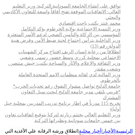
توافق على إنشاء الجامعة السودانية التركية: وزير التعليم
العالي: الاتفاقيات الموقعة تفتح آفاقاً واسعة للتعاون الأكاديمي
والبحثي
محمد عنتر يكتب باحث اقتصادي
وزير التنمية الاجتماعية بولاية الخرطوم يؤكد التكامل
المؤسسي بين الزكاة والتأمين الصحي لدعم الأسر المتعثرة
وزير الداخلية يترأس اجتماع لجنة ضبط الأمن وفرض هيبة
الدولة رقم (13)
انطلاقاً من رعاية إنسان الريف افتتاح مركز الشهيناب
الاجتماعي بمحلية كرري وسط حضور رسمى وشعبي
وزير الثقافة والإعلام والآثار والسياحة يكتب: جيش منتصر..
وشعب مقتدر
وزير المالية لدي لقائه منظمات الامم المتحدة العاملة
بالخرطوم.
جامعة الدلنج تواصل مشوار التفوق رغم تحديات الحرب*
*فريني يلتقي مدير جامعة الدلنج لبحث سبل التعاون
المشترك
تخريج 115 مدرباً في إطار برنامج تدريب المدربين بمحلية جبل
أولياء
وزير التعليم العالي يختتم زيارته لتركيا بتوقيع اتفاقيات تعاون
بين خمس جامعات سودانية ونظيراتها التركية
الرئيسية
|
الأخبار
|
أخبار محلية
|
انطلاق ورشة الرقابة علي الأغذية التي