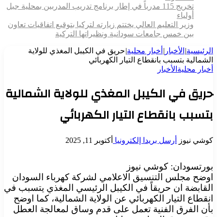
تخريج 115 مدرباً في إطار برنامج تدريب المدربين بمحلية جبل
أولياء
وزير التعليم العالي يختتم زيارته لتركيا بتوقيع اتفاقيات تعاون
بين خمس جامعات سودانية ونظيراتها التركية
الرئيسية
|
الأخبار
|
أخبار محلية
|
حريق في الكيبل المغذي للولاية
الشمالية بتسبب بانقطاع التيار الكهربائي
أخبار محلية
الأخبار
حريق في الكيبل المغذي للولاية الشمالية
بتسبب بانقطاع التيار الكهربائي
كوشي نيوز
أرسل بريدا إلكترونيا
أكتوبر 11, 2025
بورتسودان: كوشي نيوز
اوضح مجلس التنسيق الاعلامي لشركة كهرباء السودان
القابضة ان حريقاً في الكيبل الرئيسي المغذي يتسبب في
انقطاع التيار الكهربائي عن الولاية الشمالية، كما اوضح
بأن الفرق الفنية تعمل على قدم وساق لمعالجة العطل