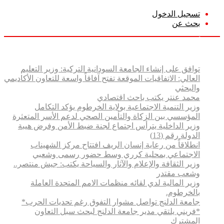
تسجيل الدخول
بحث عن
الأحد, أغسطس 9 2026
أخبار عاجلة
توافق على إنشاء الجامعة السودانية التركية: وزير التعليم
العالي: الاتفاقيات الموقعة تفتح آفاقاً واسعة للتعاون الأكاديمي
والبحثي
محمد عنتر يكتب باحث اقتصادي
وزير التنمية الاجتماعية بولاية الخرطوم يؤكد التكامل
المؤسسي بين الزكاة والتأمين الصحي لدعم الأسر المتعثرة
وزير الداخلية يترأس اجتماع لجنة ضبط الأمن وفرض هيبة
الدولة رقم (13)
انطلاقاً من رعاية إنسان الريف افتتاح مركز الشهيناب
الاجتماعي بمحلية كرري وسط حضور رسمى وشعبي
وزير الثقافة والإعلام والآثار والسياحة يكتب: جيش منتصر..
وشعب مقتدر
وزير المالية لدي لقائه منظمات الامم المتحدة العاملة
بالخرطوم.
جامعة الدلنج تواصل مشوار التفوق رغم تحديات الحرب*
*فريني يلتقي مدير جامعة الدلنج لبحث سبل التعاون
المشترك