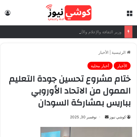
القائمة
تس
وزير الثقافة والإعلام والآثار والسياحة يكتب: جيش منتصر.. وشعب مقتدر
الرئيسية
|
الأخبار
الأخبار
أخبار محلية
ختام مشروع تحسين جودة التعليم
الممول من الاتحاد الأوروبي
بباريس بمشاركة السودان
كوشي نيوز
أ
نوفمبر 30, 2025
ر
س