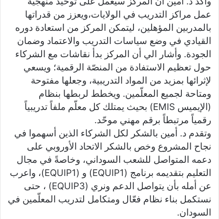
وأكد د. أمين ان المركز سيعمل على توحيد منهجية
عمل مراكز التدريب في الولايات،ويعزز من قدراتها
بالمدربين المؤهلين، ليتمكن المركز من استعادة دوره
القيادي في وضع سياسات التدريب والاعتماد وضمان
الجودة. وأشار الي أن المركز بدأ نقاشات مع الشركاء
حول تعظيم الاستفادة من المنصّة الرقمية؛ ويسعي
لإثرائها بمزيد من المواد التدريبية، وجعلها مفتوحة
ومتاحة لجميع المعلّمين. ويخطط لربطها بنظام
(الإيميس EMIS) بحيث يمتلك كل معلّم ملفاً تدريبياً
رقمياً مرتبطاً برقم مهني موحّد.
وتقدم د. أمين بالشكر لكل الشركاء الذين أسهموا في
نجاح المشروع وخص بالشكر الاتحاد الأوروبي على
دعمه المتواصل للشعب السوداني، وخاصةً في مجال
التعليم بتقديمه برنامج (EQUIP1) و (EQUIP1)، واعرب
عن أمله بأن يتواصل الدعم ونري (EQUIP3) ، حتى
نستكمل بناء نظام فعّال ومتكامل لتدريب المعلّمين في
السودان.