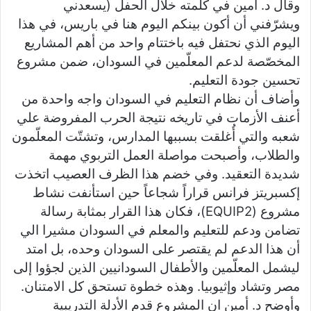
وقال د. أمين في كلمته خلال الحفل (يسعدني
ويشرّفني أن أكون بينكم اليوم هنا في باريس، في هذا
اليوم الذي نحتفل فيه باختتام واحد من أهم المشاريع
المخصّصة لدعم المعلّمين في السودان، ضمن مشروع
تحسين جودة التعليم.
وأضاف أن نظام التعليم في السودان واجه واحدة من
أعنف الأزمات في تاريخه نتيجة الحرب المفروضة علي
شعبه والتي أُغلقت بسببها المدارس، وتشتّت المعلّمون
والطلاب، وأصبحت مواصلة العمل التربوي مهمة
شديدة التعقيد. وفي خضم هذا الظرف العصيب اتخذت
إكسبريتز فرانس قراراً شجاعاً حين استأنفت نشاط
مشروع (EQUIP2)، فكان هذا القرار بمثابة رسالة
تضامن ودعم للتعليم والمعلم في السودان مشيرا الي
أن هذا الدعم لم يقتصر على السودان وحده، بل امتد
ليشمل المعلّمين والأطفال السودانيين الذين لجؤوا إلى
مصر وتشاد وإثيوبيا. وهذه خطوة تستحق كل الامتنان.
وأوضح د. أمين ان المشروع قدم الأدلة التدريبية