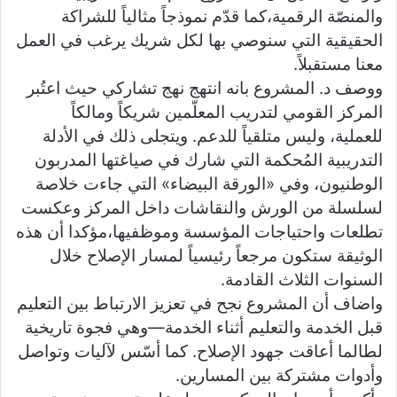
والمنصّة الرقمية،كما قدّم نموذجاً مثالياً للشراكة
الحقيقية التي سنوصي بها لكل شريك يرغب في العمل
معنا مستقبلاً.
ووصف د. المشروع بانه انتهج نهج تشاركي حيث اعتُبر
المركز القومي لتدريب المعلّمين شريكاً ومالكاً
للعملية، وليس متلقياً للدعم. ويتجلى ذلك في الأدلة
التدريبية المُحكمة التي شارك في صياغتها المدربون
الوطنيون، وفي «الورقة البيضاء» التي جاءت خلاصة
لسلسلة من الورش والنقاشات داخل المركز وعكست
تطلعات واحتياجات المؤسسة وموظفيها،مؤكدا أن هذه
الوثيقة ستكون مرجعاً رئيسياً لمسار الإصلاح خلال
السنوات الثلاث القادمة.
واضاف أن المشروع نجح في تعزيز الارتباط بين التعليم
قبل الخدمة والتعليم أثناء الخدمة—وهي فجوة تاريخية
لطالما أعاقت جهود الإصلاح. كما أسّس لآليات وتواصل
وأدوات مشتركة بين المسارين.