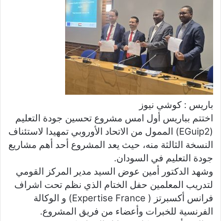
ل
ب
ر
ي
د
ا
إ
ل
ك
باريس : كوشي نيوز
ت
اختتم بباريس أول امس مشروع تحسين جودة التعليم
ر
(EGuip2) الممول من الاتحاد الأوروبي تمهيدا لاستئناف
و
النسخة الثالثة منه، حيث يعد المشروع أحد أهم مشاريع
ن
جودة التعليم في السودان.
ي
ا
وشهد الدكتور أمين عوض السيد مدير المركز القومي
لتدريب المعلمين حفل الختام الذي نظم تحت اشراف
فرانس أكسبرتز ( Expertise France) و الوكالة
الفرنسية للخبرات وأعضاء من فريق المشروع.