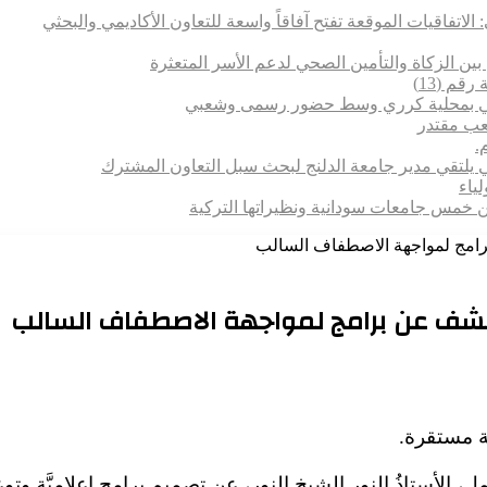
 الاتفاقيات الموقعة تفتح آفاقاً واسعة للتعاون الأكاديمي والبحثي
بين الزكاة والتأمين الصحي لدعم الأسر المتعثرة
قم (13)
تماعي بمحلية كرري وسط حضور رسمى وشعبي
شعب مقتدر
.
 يلتقي مدير جامعة الدلنج لبحث سبل التعاون المشترك
 بين خمس جامعات سودانية ونظيراتها التركية
برامج لمواجهة الاصطفاف السالب
يكشف عن برامج لمواجهة الاصطفاف السالب
ية مستقرة.
لأستاذُ النور الشيخ النور، عن تصميمِ برامجٍ إعلاميَّةٍ وتوعويَّة