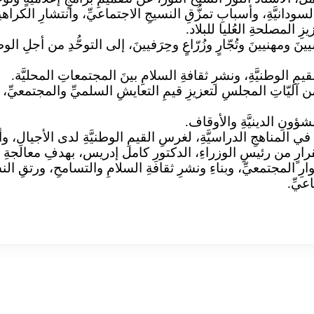
دانيَّةِ، وأسبابِ تمزُّقِ النسيجِ الاجتماعيِّ، وانتشارِ الكراهي
زِ المصلحةِ العُليا للبلاد.
َ ومهنيينَ وتُجّارٍ وزُرّاعٍ وحِرَفيينَ، إلى التوحُّدِ من أجلِ ال
يمِ الوطنيَّةِ، ونشرِ ثقافةِ السلامِ بينَ المجتمعاتِ المحليَّة.
ا من آليّاتِ المجلسِ لتعزيزِ قيمِ التعايشِ السلميِّ والمجتمعيِّ، و
شؤونِ الدينيَّةِ والأوقاف.
ِ في المناهجِ الدراسيَّةِ، لغرسِ القيمِ الوطنيَّةِ لدى الأجيالِ، و
ُ بقرارٍ من رئيسِ الوزراءِ، الدكتورِ كامل إدريس، بهدفِ معالجةِ ال
 المجتمعيِّ، وبناءِ ونشرِ ثقافةِ السلامِ والتسامحِ، ورتقِ النس
عيِّ.